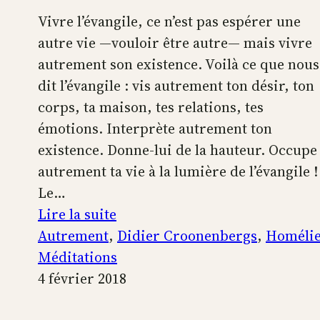
Vivre l’évangile, ce n’est pas espérer une
autre vie —vouloir être autre— mais vivre
autrement son existence. Voilà ce que nous
dit l’évangile : vis autrement ton désir, ton
corps, ta maison, tes relations, tes
émotions. Interprète autrement ton
existence. Donne-lui de la hauteur. Occupe
autrement ta vie à la lumière de l’évangile !
Le…
:
Lire la suite
Habite
Autrement
, 
Didier Croonenbergs
, 
Homéli
autrement
Méditations
ta
4 février 2018
vie