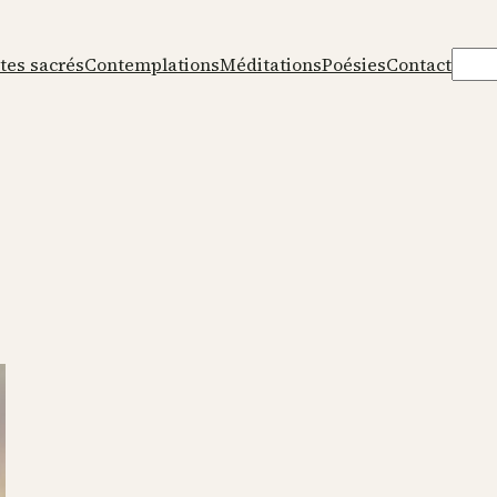
Rech
tes sacrés
Contemplations
Méditations
Poésies
Contact