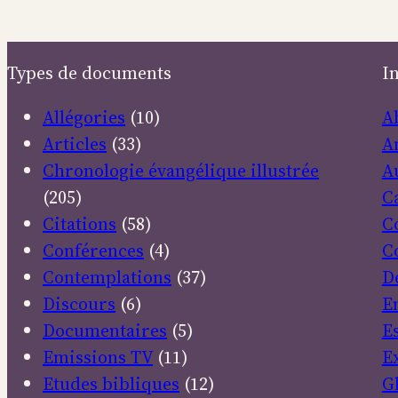
!
Types de documents
I
Allégories
(10)
A
Articles
(33)
A
Chronologie évangélique illustrée
A
(205)
C
Citations
(58)
C
Conférences
(4)
C
Contemplations
(37)
D
Discours
(6)
E
Documentaires
(5)
E
Emissions TV
(11)
E
Etudes bibliques
(12)
G