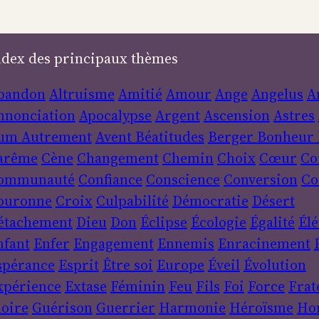
ndex des principaux thèmes
bandon
Altruisme
Amitié
Amour
Ange
Angelus
A
nnonciation
Apocalypse
Argent
Ascension
Astres
um
Autrement
Avent
Béatitudes
Berger
Bonheur
arême
Cène
Changement
Chemin
Choix
Cœur
Co
ommunauté
Confiance
Conscience
Conversion
Co
ouronne
Croix
Culpabilité
Démocratie
Désert
étachement
Dieu
Don
Éclipse
Écologie
Égalité
Élé
nfant
Enfer
Engagement
Ennemis
Enracinement
spérance
Esprit
Être soi
Europe
Éveil
Évolution
xpérience
Extase
Féminin
Feu
Fils
Foi
Force
Frat
loire
Guérison
Guerrier
Harmonie
Héroïsme
Ho