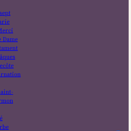
sept
rie
erci
e Dame
tament
âques
ecôte
rnation
aint-
rmon
é
rbe