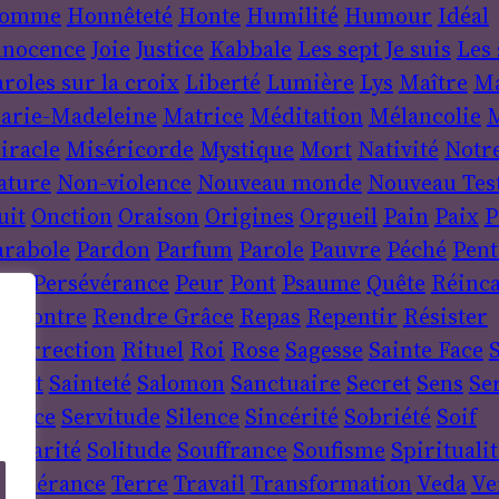
omme
Honnêteté
Honte
Humilité
Humour
Idéal
nnocence
Joie
Justice
Kabbale
Les sept Je suis
Les 
roles sur la croix
Liberté
Lumière
Lys
Maître
Ma
arie-Madeleine
Matrice
Méditation
Mélancolie
M
iracle
Miséricorde
Mystique
Mort
Nativité
Notr
ature
Non-violence
Nouveau monde
Nouveau Tes
uit
Onction
Oraison
Origines
Orgueil
Pain
Paix
P
arabole
Pardon
Parfum
Parole
Pauvre
Péché
Pent
ère
Persévérance
Peur
Pont
Psaume
Quête
Réinca
encontre
Rendre Grâce
Repas
Repentir
Résister
ésurrection
Rituel
Roi
Rose
Sagesse
Sainte Face
S
sprit
Sainteté
Salomon
Sanctuaire
Secret
Sens
Se
ervice
Servitude
Silence
Sincérité
Sobriété
Soif
lidarité
Solitude
Souffrance
Soufisme
Spiritualit
empérance
Terre
Travail
Transformation
Veda
Ve