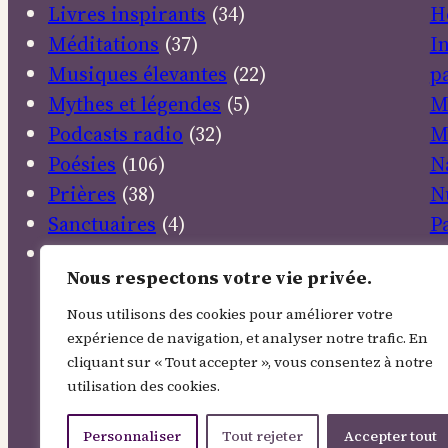
Livres inspirants
(34)
H
Méditations
(37)
I
Musiques élevantes
(22)
pa
Mythes et légendes
(5)
M
Podcasts radio
(32)
M
Poésies
(106)
N
Prières
(38)
N
Sanctuaires
(4)
P
Textes sacrés
(30)
P
Nous respectons votre vie privée.
R
R
Nous utilisons des cookies pour améliorer votre
expérience de navigation, et analyser notre trafic. En
E
cliquant sur « Tout accepter », vous consentez à notre
S
utilisation des cookies.
So
T
Personnaliser
Tout rejeter
Accepter tout