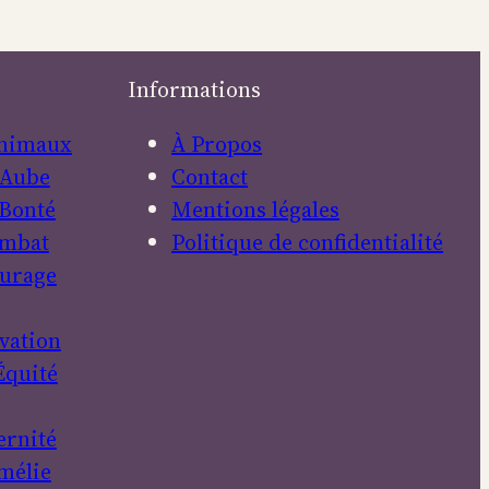
Informations
nimaux
À Propos
Aube
Contact
Bonté
Mentions légales
mbat
Politique de confidentialité
urage
vation
Équité
ernité
mélie