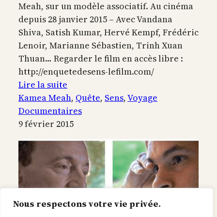
Meah, sur un modèle associatif. Au cinéma
depuis 28 janvier 2015 – Avec Vandana
Shiva, Satish Kumar, Hervé Kempf, Frédéric
Lenoir, Marianne Sébastien, Trinh Xuan
Thuan… Regarder le film en accès libre :
http://enquetedesens-lefilm.com/
:
Lire la suite
En
Kamea Meah
, 
Quête
, 
Sens
, 
Voyage
Quête
Documentaires
de
9 février 2015
Sens
Nous respectons votre vie privée.