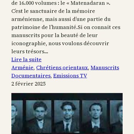
de 16.000 volumes : le « Matenadaran ».
C’est le sanctuaire de la mémoire
arménienne, mais aussi d’une partie du
patrimoine de l’humanité.Si on connait ces
manuscrits pour la beauté de leur
iconographie, nous voulons découvrir
leurs trésors…
:
Lire la suite
Secrets
Arménie
, 
Chrétiens orientaux
, 
Manuscrits
des
Documentaires
, 
Emissions TV
Manuscrits
2 février 2025
Arméniens
du
Matenadaran