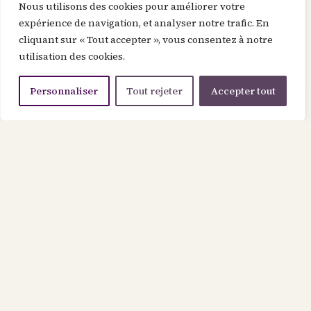
Nous utilisons des cookies pour améliorer votre
expérience de navigation, et analyser notre trafic. En
cliquant sur « Tout accepter », vous consentez à notre
utilisation des cookies.
Personnaliser
Tout rejeter
Accepter tout
De chair et d’âme
Une rencontre intense entre deux
personnalités hors du commun : Alexandre
Jollien, philosophe suisse handicapé, et
Philippe Pozzo di Borgo, dont l’histoire a