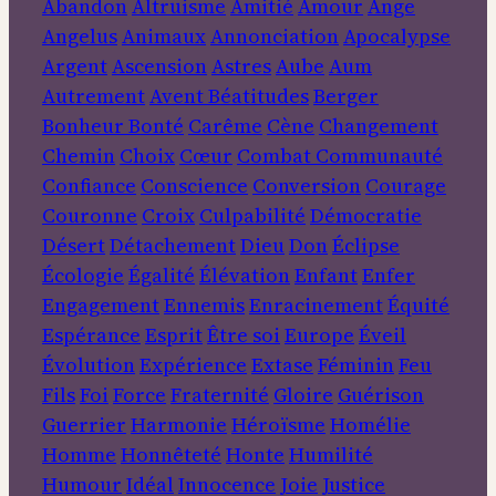
Abandon
Altruisme
Amitié
Amour
Ange
Angelus
Animaux
Annonciation
Apocalypse
Argent
Ascension
Astres
Aube
Aum
Autrement
Avent
Béatitudes
Berger
Bonheur
Bonté
Carême
Cène
Changement
Chemin
Choix
Cœur
Combat
Communauté
Confiance
Conscience
Conversion
Courage
Couronne
Croix
Culpabilité
Démocratie
Désert
Détachement
Dieu
Don
Éclipse
Écologie
Égalité
Élévation
Enfant
Enfer
Engagement
Ennemis
Enracinement
Équité
Espérance
Esprit
Être soi
Europe
Éveil
Évolution
Expérience
Extase
Féminin
Feu
Fils
Foi
Force
Fraternité
Gloire
Guérison
Guerrier
Harmonie
Héroïsme
Homélie
Homme
Honnêteté
Honte
Humilité
Humour
Idéal
Innocence
Joie
Justice