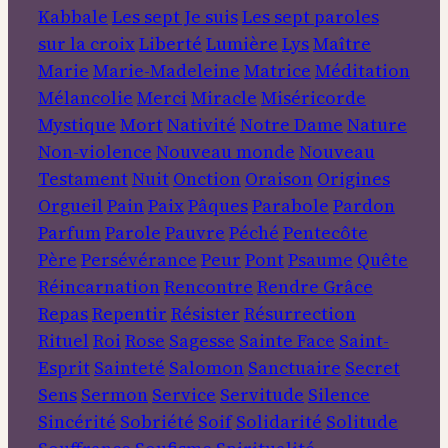
Kabbale
Les sept Je suis
Les sept paroles
sur la croix
Liberté
Lumière
Lys
Maître
Marie
Marie-Madeleine
Matrice
Méditation
Mélancolie
Merci
Miracle
Miséricorde
Mystique
Mort
Nativité
Notre Dame
Nature
Non-violence
Nouveau monde
Nouveau
Testament
Nuit
Onction
Oraison
Origines
Orgueil
Pain
Paix
Pâques
Parabole
Pardon
Parfum
Parole
Pauvre
Péché
Pentecôte
Père
Persévérance
Peur
Pont
Psaume
Quête
Réincarnation
Rencontre
Rendre Grâce
Repas
Repentir
Résister
Résurrection
Rituel
Roi
Rose
Sagesse
Sainte Face
Saint-
Esprit
Sainteté
Salomon
Sanctuaire
Secret
Sens
Sermon
Service
Servitude
Silence
Sincérité
Sobriété
Soif
Solidarité
Solitude