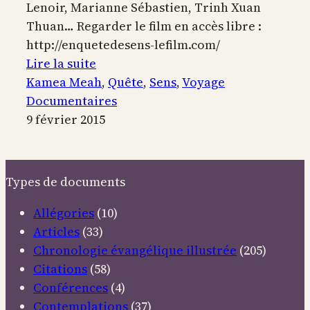
Lenoir, Marianne Sébastien, Trinh Xuan
Thuan… Regarder le film en accès libre :
http://enquetedesens-lefilm.com/
:
Lire la suite
En
Kamea Meah
, 
Quête
, 
Sens
, 
Voyage
Quête
Documentaires
de
9 février 2015
Sens
Types de documents
Allégories
(10)
Articles
(33)
Chronologie évangélique illustrée
(205)
Citations
(58)
Conférences
(4)
Contemplations
(37)