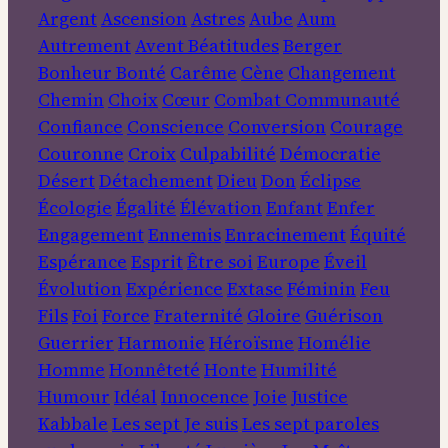
Argent
Ascension
Astres
Aube
Aum
Autrement
Avent
Béatitudes
Berger
Bonheur
Bonté
Carême
Cène
Changement
Chemin
Choix
Cœur
Combat
Communauté
Confiance
Conscience
Conversion
Courage
Couronne
Croix
Culpabilité
Démocratie
Désert
Détachement
Dieu
Don
Éclipse
Écologie
Égalité
Élévation
Enfant
Enfer
Engagement
Ennemis
Enracinement
Équité
Espérance
Esprit
Être soi
Europe
Éveil
Évolution
Expérience
Extase
Féminin
Feu
Fils
Foi
Force
Fraternité
Gloire
Guérison
Guerrier
Harmonie
Héroïsme
Homélie
Homme
Honnêteté
Honte
Humilité
Humour
Idéal
Innocence
Joie
Justice
Kabbale
Les sept Je suis
Les sept paroles