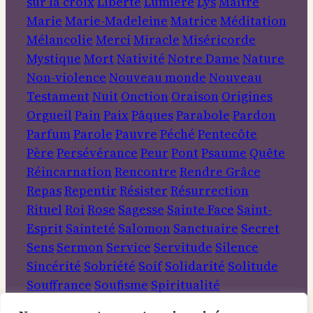
sur la croix
Liberté
Lumière
Lys
Maître
Marie
Marie-Madeleine
Matrice
Méditation
Mélancolie
Merci
Miracle
Miséricorde
Mystique
Mort
Nativité
Notre Dame
Nature
Non-violence
Nouveau monde
Nouveau
Testament
Nuit
Onction
Oraison
Origines
Orgueil
Pain
Paix
Pâques
Parabole
Pardon
Parfum
Parole
Pauvre
Péché
Pentecôte
Père
Persévérance
Peur
Pont
Psaume
Quête
Réincarnation
Rencontre
Rendre Grâce
Repas
Repentir
Résister
Résurrection
Rituel
Roi
Rose
Sagesse
Sainte Face
Saint-
Esprit
Sainteté
Salomon
Sanctuaire
Secret
Sens
Sermon
Service
Servitude
Silence
Sincérité
Sobriété
Soif
Solidarité
Solitude
Souffrance
Soufisme
Spiritualité
Tempérance
Terre
Travail
Transformation