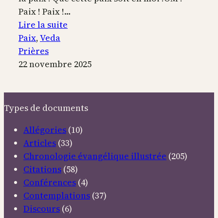
Paix ! Paix !…
:
Lire la suite
Prière
Paix
, 
Veda
védique
Prières
pour
22 novembre 2025
la
Paix
Types de documents
Allégories
(10)
Articles
(33)
Chronologie évangélique illustrée
(205)
Citations
(58)
Conférences
(4)
Contemplations
(37)
Discours
(6)