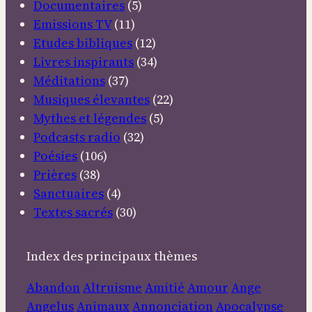
Documentaires
(5)
Emissions TV
(11)
Etudes bibliques
(12)
Livres inspirants
(34)
Méditations
(37)
Musiques élevantes
(22)
Mythes et légendes
(5)
Podcasts radio
(32)
Poésies
(106)
Prières
(38)
Sanctuaires
(4)
Textes sacrés
(30)
Index des principaux thèmes
Abandon
Altruisme
Amitié
Amour
Ange
Angelus
Animaux
Annonciation
Apocalypse