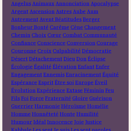
Angelus
Animaux
Annonciation
Apocalypse
Argent
Ascension
Astres
Aube
Aum
Autrement
Avent
Béatitudes
Berger
Bonheur
Bonté
Carême
Cène
Changement
Chemin
Choix
Cœur
Combat
Communauté
Confiance
Conscience
Conversion
Courage
Couronne
Croix
Culpabilité
Démocratie
Désert
Détachement
Dieu
Don
Éclipse
Écologie
Égalité
Élévation
Enfant
Enfer
Engagement
Ennemis
Enracinement
Équité
Espérance
Esprit
Être soi
Europe
Éveil
Évolution
Expérience
Extase
Féminin
Feu
Fils
Foi
Force
Fraternité
Gloire
Guérison
Guerrier
Harmonie
Héroïsme
Homélie
Homme
Honnêteté
Honte
Humilité
Humour
Idéal
Innocence
Joie
Justice
Kabbale
Les sept Je suis
Les sept paroles