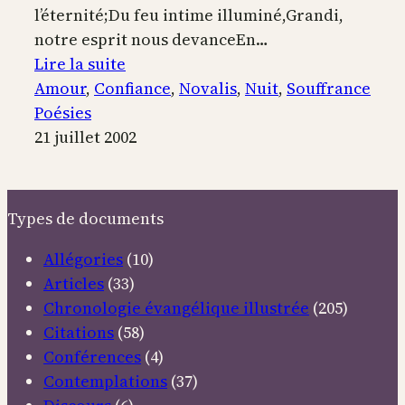
l’éternité;Du feu intime illuminé,Grandi,
notre esprit nous devanceEn…
:
Lire la suite
Sur
Amour
, 
Confiance
, 
Novalis
, 
Nuit
, 
Souffrance
nulle
Poésies
tombe
21 juillet 2002
de
douleur
Types de documents
Allégories
(10)
Articles
(33)
Chronologie évangélique illustrée
(205)
Citations
(58)
Conférences
(4)
Contemplations
(37)