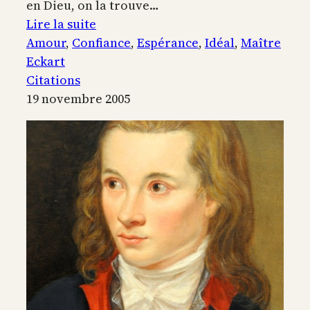
en Dieu, on la trouve…
:
Lire la suite
L’amour
Amour
, 
Confiance
, 
Espérance
, 
Idéal
, 
Maître
véritable
Eckart
Citations
19 novembre 2005