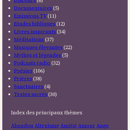
Discours
(6)
Documentaires
(5)
Emissions TV
(11)
Etudes bibliques
(12)
Livres inspirants
(34)
Méditations
(37)
Musiques élevantes
(22)
Mythes et légendes
(5)
Podcasts radio
(32)
Poésies
(106)
Prières
(38)
Sanctuaires
(4)
Textes sacrés
(30)
Index des principaux thèmes
Abandon
Altruisme
Amitié
Amour
Ange