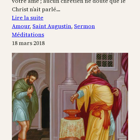
votre âme ; aucun chrétien ne doute que le
Christ n’ait parlé…
:
Lire la suite
Le
Amour
, 
Saint Augustin
, 
Sermon
grain
Méditations
tombé
18 mars 2018
en
terre