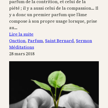
parfum de la contrition, et celui de la
piété ; il y a aussi celui de la compassion… Il
y a donc un premier parfum que l’âme
compose à son propre usage lorsque, prise
au…
:
Lire la suite
La
Onction
, 
Parfum
, 
Saint Bernard
, 
Sermon
maison
Méditations
fut
28 mars 2018
remplie
par
l’odeur
du
parfum