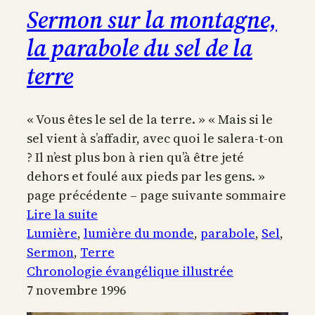
Sermon sur la montagne,
la parabole du sel de la
terre
« Vous êtes le sel de la terre. » « Mais si le
sel vient à s’affadir, avec quoi le salera-t-on
? Il n’est plus bon à rien qu’à être jeté
dehors et foulé aux pieds par les gens. »
page précédente – page suivante sommaire
:
Lire la suite
Sermon
Lumière
, 
lumière du monde
, 
parabole
, 
Sel
, 
sur
Sermon
, 
Terre
la
Chronologie évangélique illustrée
montagne,
7 novembre 1996
la