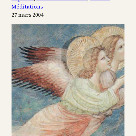
puissance
Méditations
du
27 mars 2004
repentir