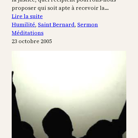
proposer qui soit apte à recevoir la…
:
Lire la suite
«
Humilité
, 
Saint Bernard
, 
Sermon
Le
Méditations
publicain…
23 octobre 2005
n’osait
même
pas
lever
les
yeux
vers
le
ciel
»