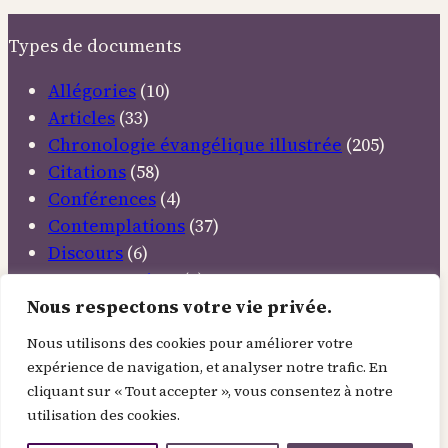
la
parabole
Types de documents
de
la
Allégories
(10)
maison
Articles
(33)
bâtie
Chronologie évangélique illustrée
(205)
sur
Citations
(58)
le
Conférences
(4)
roc
Contemplations
(37)
Discours
(6)
Documentaires
(5)
Emissions TV
(11)
Nous respectons votre vie privée.
Etudes bibliques
(12)
Nous utilisons des cookies pour améliorer votre
Livres inspirants
(34)
expérience de navigation, et analyser notre trafic. En
Méditations
(37)
cliquant sur « Tout accepter », vous consentez à notre
Musiques élevantes
(22)
utilisation des cookies.
Mythes et légendes
(5)