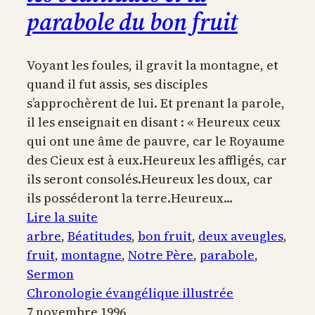
parabole du bon fruit
Voyant les foules, il gravit la montagne, et
quand il fut assis, ses disciples
s’approchèrent de lui. Et prenant la parole,
il les enseignait en disant : « Heureux ceux
qui ont une âme de pauvre, car le Royaume
des Cieux est à eux.Heureux les affligés, car
ils seront consolés.Heureux les doux, car
ils posséderont la terre.Heureux…
:
Lire la suite
Sermon
arbre
, 
Béatitudes
, 
bon fruit
, 
deux aveugles
, 
sur
fruit
, 
montagne
, 
Notre Père
, 
parabole
, 
la
Sermon
montagne,
Chronologie évangélique illustrée
les
7 novembre 1996