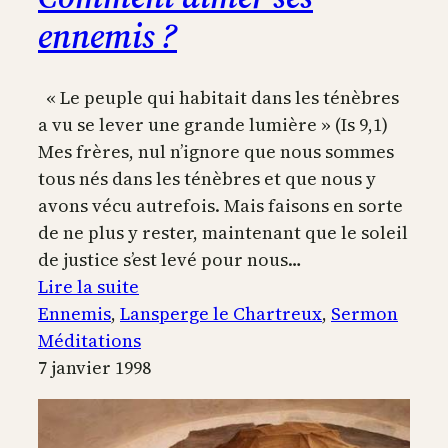
ennemis ?
« Le peuple qui habitait dans les ténèbres
a vu se lever une grande lumière » (Is 9,1)
Mes frères, nul n’ignore que nous sommes
tous nés dans les ténèbres et que nous y
avons vécu autrefois. Mais faisons en sorte
de ne plus y rester, maintenant que le soleil
de justice s’est levé pour nous…
:
Lire la suite
Comment
Ennemis
, 
Lansperge le Chartreux
, 
Sermon
aimer
Méditations
ses
7 janvier 1998
ennemis
?