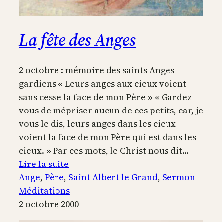
La fête des Anges
2 octobre : mémoire des saints Anges
gardiens « Leurs anges aux cieux voient
sans cesse la face de mon Père » « Gardez-
vous de mépriser aucun de ces petits, car, je
vous le dis, leurs anges dans les cieux
voient la face de mon Père qui est dans les
cieux. » Par ces mots, le Christ nous dit…
:
Lire la suite
La
Ange
, 
Père
, 
Saint Albert le Grand
, 
Sermon
fête
Méditations
des
2 octobre 2000
Anges