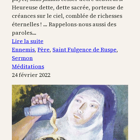
Heureuse dette, dette sacrée, porteuse de
créances sur le ciel, comblée de richesses
éternelles ! … Rappelons-nous aussi des
paroles…
:
Lire la suite
Moi,
Ennemis
, 
Père
, 
Saint Fulgence de Ruspe
, 
je
Sermon
vous
Méditations
dis
24 février 2022
:
aimez
vos
ennemis