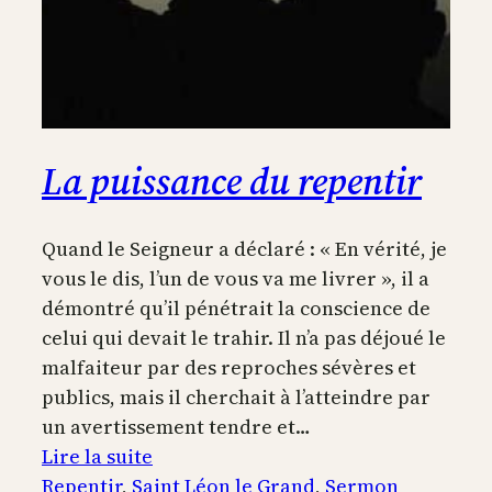
La puissance du repentir
Quand le Seigneur a déclaré : « En vérité, je
vous le dis, l’un de vous va me livrer », il a
démontré qu’il pénétrait la conscience de
celui qui devait le trahir. Il n’a pas déjoué le
malfaiteur par des reproches sévères et
publics, mais il cherchait à l’atteindre par
un avertissement tendre et…
:
Lire la suite
La
Repentir
, 
Saint Léon le Grand
, 
Sermon