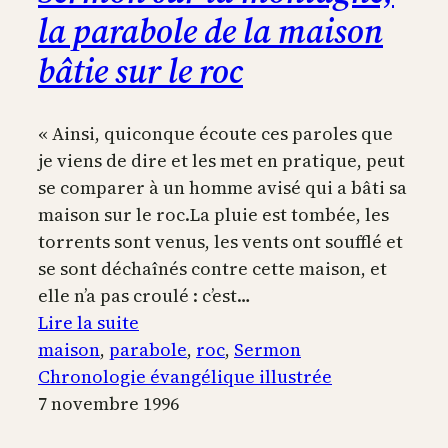
la parabole de la maison
bâtie sur le roc
« Ainsi, quiconque écoute ces paroles que
je viens de dire et les met en pratique, peut
se comparer à un homme avisé qui a bâti sa
maison sur le roc.La pluie est tombée, les
torrents sont venus, les vents ont soufflé et
se sont déchaînés contre cette maison, et
elle n’a pas croulé : c’est…
:
Lire la suite
Sermon
maison
, 
parabole
, 
roc
, 
Sermon
sur
Chronologie évangélique illustrée
la
7 novembre 1996
montagne,