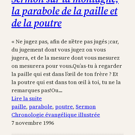
la parabole de la paille et
de la poutre
« Ne jugez pas, afin de n’être pas jugés ;car,
du jugement dont vous jugez on vous
jugera, et de la mesure dont vous mesurez
on mesurera pour vous.Qu’as-tu à regarder
la paille qui est dans l’œil de ton frère ? Et
la poutre qui est dans ton œil à toi, tu ne la
remarques pas!Ou…
:
Lire la suite
Sermon
paille
, 
parabole
, 
poutre
, 
Sermon
sur
Chronologie évangélique illustrée
la
7 novembre 1996
montagne,