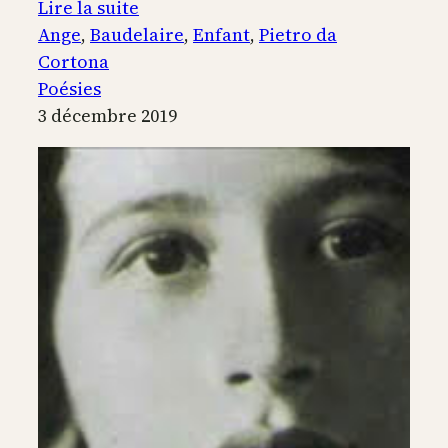
:
Lire la suite
L’enfant
Ange
, 
Baudelaire
, 
Enfant
, 
Pietro da
Cortona
Poésies
3 décembre 2019