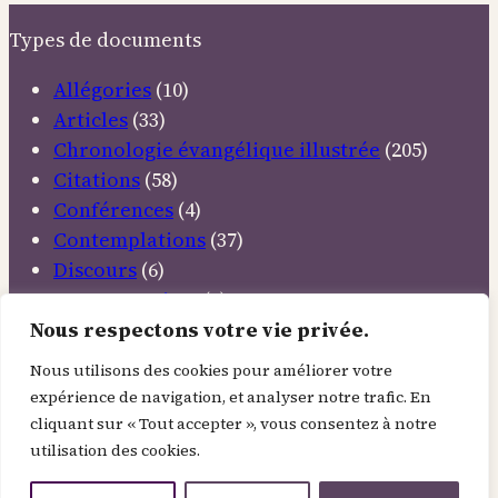
Types de documents
Allégories
(10)
Articles
(33)
Chronologie évangélique illustrée
(205)
Citations
(58)
Conférences
(4)
Contemplations
(37)
Discours
(6)
Documentaires
(5)
Emissions TV
(11)
Nous respectons votre vie privée.
Etudes bibliques
(12)
Nous utilisons des cookies pour améliorer votre
Livres inspirants
(34)
expérience de navigation, et analyser notre trafic. En
Méditations
(37)
cliquant sur « Tout accepter », vous consentez à notre
Musiques élevantes
(22)
utilisation des cookies.
Mythes et légendes
(5)