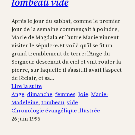
tombeau vide
Après le jour du sabbat, comme le premier
jour de la semaine commençait à poindre,
Marie de Magdala et l’autre Marie vinrent
visiter le sépulcre.Et voilà qu’il se fit un
grand tremblement de terre: l’Ange du
Seigneur descendit du ciel et vint rouler la
pierre, sur laquelle il s’assit.Il avait l’aspect
de l’éclair, et sa…
:
Lire la suite
Les
Ange
, 
dimanche
, 
femmes
, 
Joie
, 
Marie-
femmes
Madeleine
, 
tombeau
, 
vide
trouvent
Chronologie évangélique illustrée
le
26 juin 1996
tombeau
vide