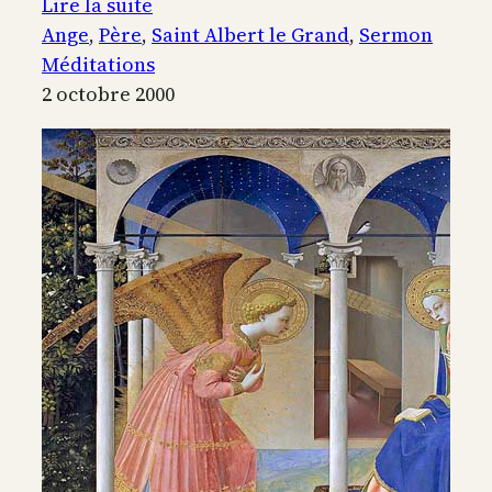
:
Lire la suite
La
Ange
, 
Père
, 
Saint Albert le Grand
, 
Sermon
fête
Méditations
des
2 octobre 2000
Anges