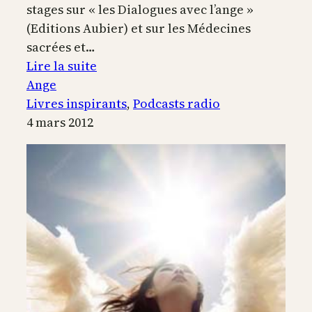
stages sur « les Dialogues avec l’ange »
(Editions Aubier) et sur les Médecines
sacrées et…
:
Lire la suite
Les
Ange
dialogues
Livres inspirants
, 
Podcasts radio
avec
4 mars 2012
l’ange