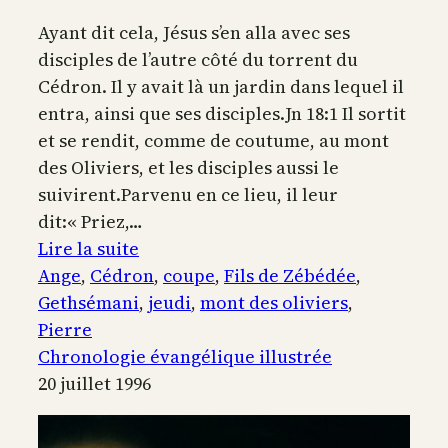
Ayant dit cela, Jésus s’en alla avec ses
disciples de l’autre côté du torrent du
Cédron. Il y avait là un jardin dans lequel il
entra, ainsi que ses disciples.Jn 18:1 Il sortit
et se rendit, comme de coutume, au mont
des Oliviers, et les disciples aussi le
suivirent.Parvenu en ce lieu, il leur
dit:« Priez,…
:
Lire la suite
Jésus-
Ange
, 
Cédron
, 
coupe
, 
Fils de Zébédée
, 
Christ
Gethsémani
, 
jeudi
, 
mont des oliviers
, 
au
Pierre
jardin
Chronologie évangélique illustrée
de
20 juillet 1996
Gethsémani