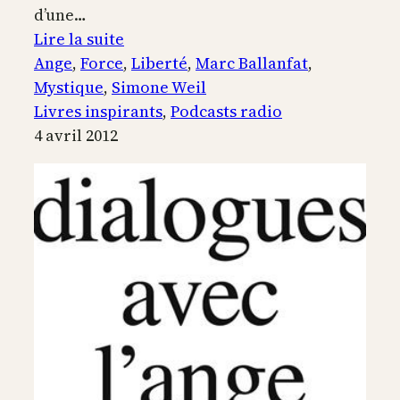
d’une…
:
Lire la suite
Simone
Ange
, 
Force
, 
Liberté
, 
Marc Ballanfat
, 
Weil
Mystique
, 
Simone Weil
ou
Livres inspirants
, 
Podcasts radio
le
4 avril 2012
combat
de
l’ange
contre
la
force