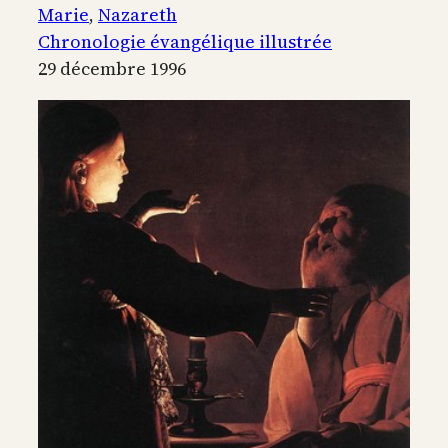
à
Marie
, 
Nazareth
Marie,
Chronologie évangélique illustrée
à
29 décembre 1996
Nazareth