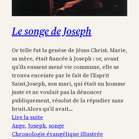
Le songe de Joseph
Or telle fut la genèse de Jésus Christ. Marie,
sa mère, était fiancée à Joseph : or, avant
qu’ils eussent mené vie commune, elle se
trouva enceinte par le fait de l’Esprit
Saint.Joseph, son mari, qui était un homme
juste et ne voulait pas la dénoncer
publiquement, résolut de la répudier sans
bruit.Alors qu’il avait…
:
Lire la suite
Le
Ange
, 
Joseph
, 
songe
songe
Chronologie évangélique illustrée