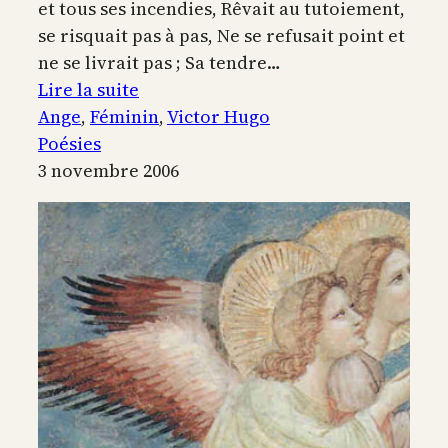
et tous ses incendies, Rêvait au tutoiement,
se risquait pas à pas, Ne se refusait point et
ne se livrait pas ; Sa tendre…
:
Lire la suite
Certe,
Ange
, 
Féminin
, 
Victor Hugo
elle
Poésies
n’était
3 novembre 2006
pas
femme
et
charmante
en
vain