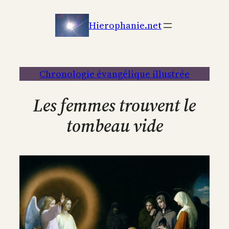
Aller
au
Hierophanie.net
contenu
Chronologie évangélique illustrée
Les femmes trouvent le
tombeau vide