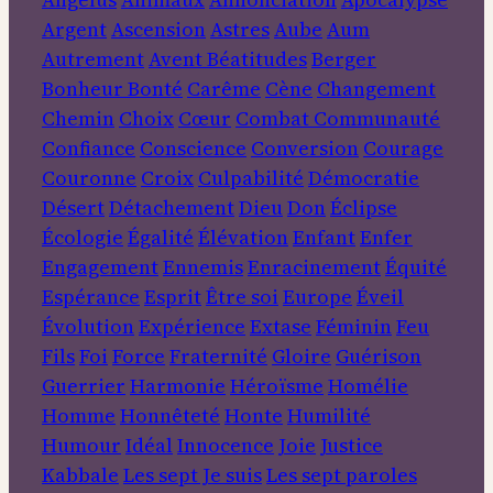
Argent
Ascension
Astres
Aube
Aum
Autrement
Avent
Béatitudes
Berger
Bonheur
Bonté
Carême
Cène
Changement
Chemin
Choix
Cœur
Combat
Communauté
Confiance
Conscience
Conversion
Courage
Couronne
Croix
Culpabilité
Démocratie
Désert
Détachement
Dieu
Don
Éclipse
Écologie
Égalité
Élévation
Enfant
Enfer
Engagement
Ennemis
Enracinement
Équité
Espérance
Esprit
Être soi
Europe
Éveil
Évolution
Expérience
Extase
Féminin
Feu
Fils
Foi
Force
Fraternité
Gloire
Guérison
Guerrier
Harmonie
Héroïsme
Homélie
Homme
Honnêteté
Honte
Humilité
Humour
Idéal
Innocence
Joie
Justice
Kabbale
Les sept Je suis
Les sept paroles