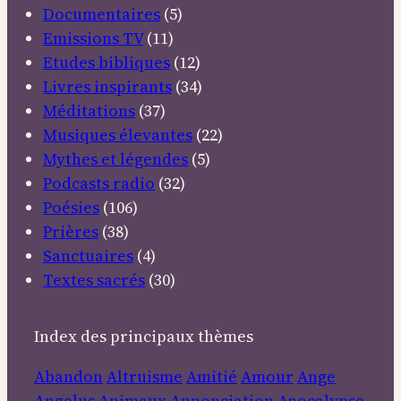
Documentaires
(5)
Emissions TV
(11)
Etudes bibliques
(12)
Livres inspirants
(34)
Méditations
(37)
Musiques élevantes
(22)
Mythes et légendes
(5)
Podcasts radio
(32)
Poésies
(106)
Prières
(38)
Sanctuaires
(4)
Textes sacrés
(30)
Index des principaux thèmes
Abandon
Altruisme
Amitié
Amour
Ange
Angelus
Animaux
Annonciation
Apocalypse