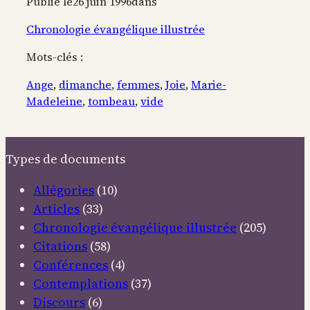
Publié le
26 juin 1996
dans
Chronologie évangélique illustrée
Mots-clés :
Ange
, 
dimanche
, 
femmes
, 
Joie
, 
Marie-
Madeleine
, 
tombeau
, 
vide
Types de documents
Allégories
(10)
Articles
(33)
Chronologie évangélique illustrée
(205)
Citations
(58)
Conférences
(4)
Contemplations
(37)
Discours
(6)