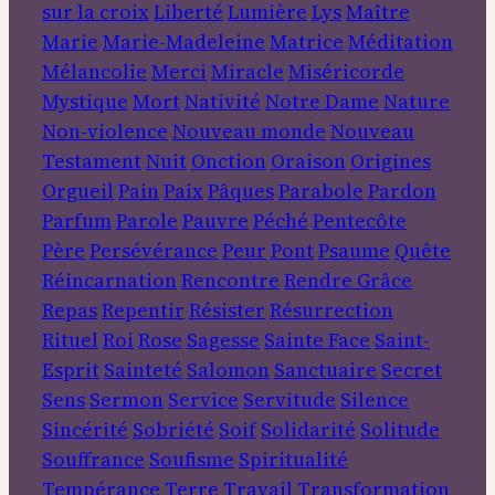
sur la croix
Liberté
Lumière
Lys
Maître
Marie
Marie-Madeleine
Matrice
Méditation
Mélancolie
Merci
Miracle
Miséricorde
Mystique
Mort
Nativité
Notre Dame
Nature
Non-violence
Nouveau monde
Nouveau
Testament
Nuit
Onction
Oraison
Origines
Orgueil
Pain
Paix
Pâques
Parabole
Pardon
Parfum
Parole
Pauvre
Péché
Pentecôte
Père
Persévérance
Peur
Pont
Psaume
Quête
Réincarnation
Rencontre
Rendre Grâce
Repas
Repentir
Résister
Résurrection
Rituel
Roi
Rose
Sagesse
Sainte Face
Saint-
Esprit
Sainteté
Salomon
Sanctuaire
Secret
Sens
Sermon
Service
Servitude
Silence
Sincérité
Sobriété
Soif
Solidarité
Solitude
Souffrance
Soufisme
Spiritualité
Tempérance
Terre
Travail
Transformation