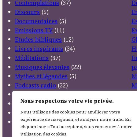
Contemplations
(37)
D
Discours
(6)
E
Documentaires
(5)
E
Emissions TV
(11)
E
Etudes bibliques
(12)
G
Livres inspirants
(34)
H
Méditations
(37)
I
Musiques élevantes
(22)
pa
Mythes et légendes
(5)
M
Podcasts radio
(32)
M
Poésies
(106)
N
Nous respectons votre vie privée.
Prières
(38)
N
Sanctuaires
(4)
P
Nous utilisons des cookies pour améliorer votre
expérience de navigation, et analyser notre trafic. En
Textes sacrés
(30)
P
cliquant sur « Tout accepter », vous consentez à notre
R
utilisation des cookies.