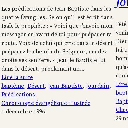
Jo
Les prédications de Jean-Baptiste dans les
quatre Évangiles. Selon qu’il est écrit dans
Fêté
Isaïe le prophète : « Voici que j’envoie mon
venir
messager en avant de toi pour préparer ta
Dieu
route. Voix de celui qui crie dans le désert :
lui 
préparez le chemin du Seigneur, rendez
homm
droits ses sentiers. » Jean le Baptiste fut
qu’av
dans le désert, proclamant un…
conn
:
Lire la suite
Lire 
Prédications
baptême
, 
Désert
, 
Jean-Baptiste
, 
Jourdain
, 
bap
de
Prédications
Bapt
Jean-
Chronologie évangélique illustrée
Chro
Baptiste
1 décembre 1996
29 n
au