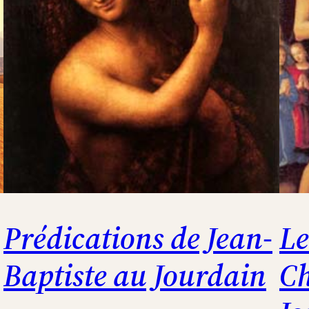
Prédications de Jean-
Le
Baptiste au Jourdain
Ch