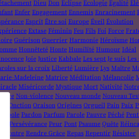
étachement
Dieu
Don
Éclipse
Écologie
Égalité
Élé
nfant
Enfer
Engagement
Ennemis
Enracinement
spérance
Esprit
Être soi
Europe
Éveil
Évolution
xpérience
Extase
Féminin
Feu
Fils
Foi
Force
Frat
loire
Guérison
Guerrier
Harmonie
Héroïsme
Ho
omme
Honnêteté
Honte
Humilité
Humour
Idéal
nnocence
Joie
Justice
Kabbale
Les sept Je suis
Les 
roles sur la croix
Liberté
Lumière
Lys
Maître
Ma
arie-Madeleine
Matrice
Méditation
Mélancolie
M
iracle
Miséricorde
Mystique
Mort
Nativité
Notr
ature
Non-violence
Nouveau monde
Nouveau Tes
uit
Onction
Oraison
Origines
Orgueil
Pain
Paix
P
arabole
Pardon
Parfum
Parole
Pauvre
Péché
Pent
ère
Persévérance
Peur
Pont
Psaume
Quête
Réinca
encontre
Rendre Grâce
Repas
Repentir
Résister