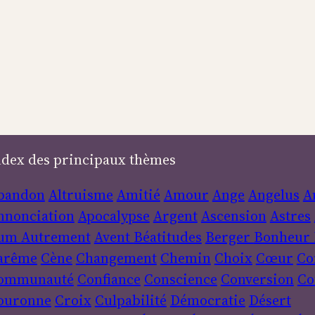
ndex des principaux thèmes
bandon
Altruisme
Amitié
Amour
Ange
Angelus
A
nnonciation
Apocalypse
Argent
Ascension
Astres
um
Autrement
Avent
Béatitudes
Berger
Bonheur
arême
Cène
Changement
Chemin
Choix
Cœur
Co
ommunauté
Confiance
Conscience
Conversion
Co
ouronne
Croix
Culpabilité
Démocratie
Désert