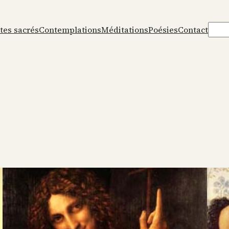
Rech
tes sacrés
Contemplations
Méditations
Poésies
Contact