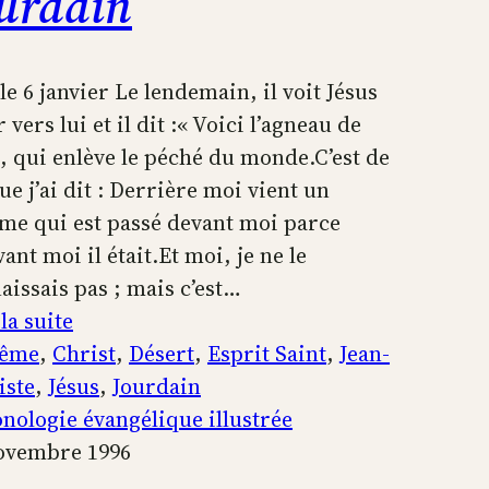
urdain
 le 6 janvier Le lendemain, il voit Jésus
 vers lui et il dit :« Voici l’agneau de
, qui enlève le péché du monde.C’est de
que j’ai dit : Derrière moi vient un
e qui est passé devant moi parce
ant moi il était.Et moi, je ne le
aissais pas ; mais c’est…
:
la suite
Le
tême
, 
Christ
, 
Désert
, 
Esprit Saint
, 
Jean-
baptême
iste
, 
Jésus
, 
Jourdain
de
nologie évangélique illustrée
Jésus-
ovembre 1996
Christ