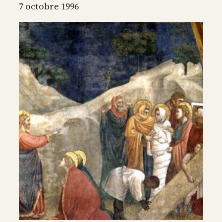
à
7 octobre 1996
Béthanie