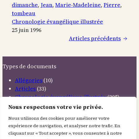
Pierre
dimanche
, 
Jean
, 
Marie-Madeleine
, 
Pierre
, 
et
tombeau
Jean
Chronologie évangélique illustrée
au
25 juin 1996
tombeau
Articles précédents
→
Types de documents
Allégories
(10)
Articles
(33)
Chronologie évangélique illustrée
(205)
Citations
(58)
Nous respectons votre vie privée.
Conférences
(4)
Nous utilisons des cookies pour améliorer votre
Contemplations
(37)
expérience de navigation, et analyser notre trafic. En
Discours
(6)
cliquant sur « Tout accepter », vous consentez à notre
Documentaires
(5)