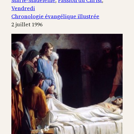
Marie-Madeleine
, 
Passion du Christ
, 
remet
Vendredi
l’esprit
Chronologie évangélique illustrée
sur
2 juillet 1996
la
croix