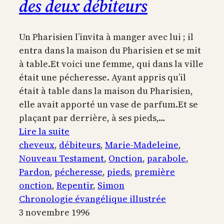
des deux débiteurs
Un Pharisien l’invita à manger avec lui ; il
entra dans la maison du Pharisien et se mit
à table.Et voici une femme, qui dans la ville
était une pécheresse. Ayant appris qu’il
était à table dans la maison du Pharisien,
elle avait apporté un vase de parfum.Et se
plaçant par derrière, à ses pieds,…
:
Lire la suite
Repas
cheveux
, 
débiteurs
, 
Marie-Madeleine
, 
chez
Nouveau Testament
, 
Onction
, 
parabole
, 
Simon
Pardon
, 
pécheresse
, 
pieds
, 
première
le
onction
, 
Repentir
, 
Simon
pharisien,
Chronologie évangélique illustrée
première
3 novembre 1996