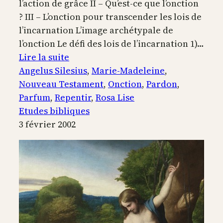
l’action de grâce II – Qu’est-ce que l’onction
? III – L’onction pour transcender les lois de
l’incarnation L’image archétypale de
l’onction Le défi des lois de l’incarnation 1)…
:
Lire la suite
Les
Angelus Silesius
, 
Marie-Madeleine
, 
trois
Nouveau Testament
, 
Onction
, 
Pardon
, 
actions
Parfum
, 
Repentir
, 
Rosa Lise
de
Etudes bibliques
grâce,
3 février 2002
ou
onctions
de
Marie-
Madeleine