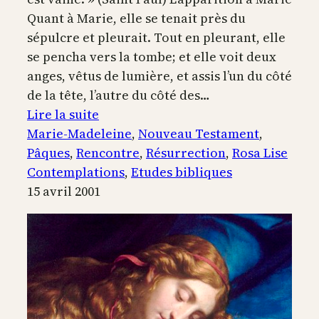
Quant à Marie, elle se tenait près du
sépulcre et pleurait. Tout en pleurant, elle
se pencha vers la tombe; et elle voit deux
anges, vêtus de lumière, et assis l’un du côté
de la tête, l’autre du côté des…
:
Lire la suite
Marie-
Marie-Madeleine
, 
Nouveau Testament
, 
Madeleine,
Pâques
, 
Rencontre
, 
Résurrection
, 
Rosa Lise
témoin
Contemplations
, 
Etudes bibliques
du
15 avril 2001
Christ
ressuscité