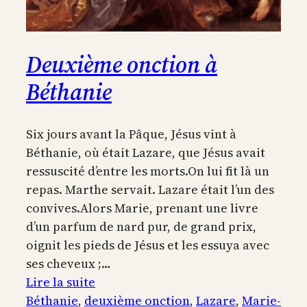
Deuxième onction à
Béthanie
Six jours avant la Pâque, Jésus vint à
Béthanie, où était Lazare, que Jésus avait
ressuscité d’entre les morts.On lui fit là un
repas. Marthe servait. Lazare était l’un des
convives.Alors Marie, prenant une livre
d’un parfum de nard pur, de grand prix,
oignit les pieds de Jésus et les essuya avec
ses cheveux ;…
:
Lire la suite
Deuxième
Béthanie
, 
deuxième onction
, 
Lazare
, 
Marie-