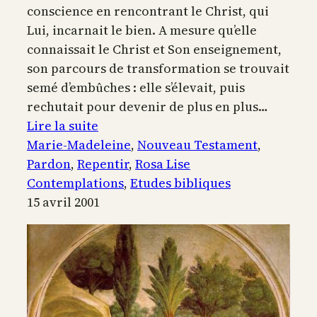
conscience en rencontrant le Christ, qui
Lui, incarnait le bien. A mesure qu’elle
connaissait le Christ et Son enseignement,
son parcours de transformation se trouvait
semé d’embûches : elle s’élevait, puis
rechutait pour devenir de plus en plus…
:
Lire la suite
Marie-
Marie-Madeleine
, 
Nouveau Testament
, 
Madeleine,
Pardon
, 
Repentir
, 
Rosa Lise
la
Contemplations
, 
Etudes bibliques
pécheresse
15 avril 2001
repentie