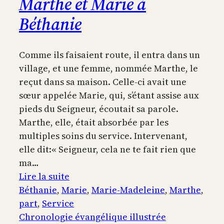
Marthe et Marie à
Béthanie
Comme ils faisaient route, il entra dans un
village, et une femme, nommée Marthe, le
reçut dans sa maison. Celle-ci avait une
sœur appelée Marie, qui, s’étant assise aux
pieds du Seigneur, écoutait sa parole.
Marthe, elle, était absorbée par les
multiples soins du service. Intervenant,
elle dit:« Seigneur, cela ne te fait rien que
ma…
:
Lire la suite
Marthe
Béthanie
, 
Marie
, 
Marie-Madeleine
, 
Marthe
, 
et
part
, 
Service
Marie
Chronologie évangélique illustrée