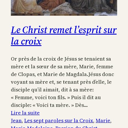
Le Christ remet l’esprit sur
la croix
Or près de la croix de Jésus se tenaient sa
mère et la sœur de sa mère, Marie, femme
de Clopas, et Marie de Magdala.Jésus donc
voyant sa mère et, se tenant près d’elle, le
disciple qu’il aimait, dit à sa mère:
« Femme, voici ton fils. » Puis il dit au
disciple: « Voici ta mère. » Dès…
:
Lire la suite
Le
Jean
, 
Les sept paroles sur la Croix
, 
Marie
, 
Christ