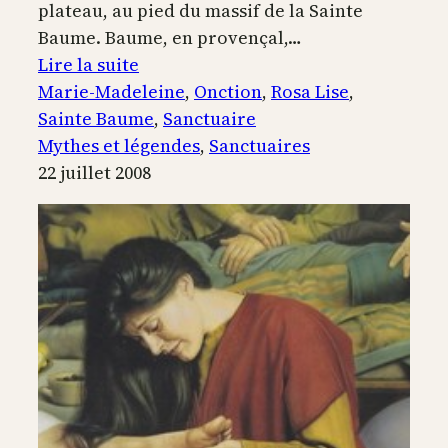
plateau, au pied du massif de la Sainte
Baume. Baume, en provençal,…
:
Lire la suite
Visite
Marie-Madeleine
, 
Onction
, 
Rosa Lise
, 
de
Sainte Baume
, 
Sanctuaire
la
Mythes et légendes
, 
Sanctuaires
Sainte
22 juillet 2008
Baume