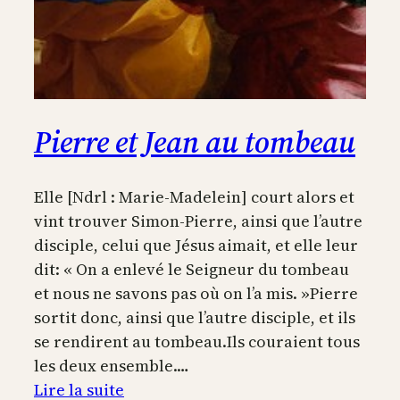
Pierre et Jean au tombeau
Elle [Ndrl : Marie-Madelein] court alors et
vint trouver Simon-Pierre, ainsi que l’autre
disciple, celui que Jésus aimait, et elle leur
dit: « On a enlevé le Seigneur du tombeau
et nous ne savons pas où on l’a mis. »Pierre
sortit donc, ainsi que l’autre disciple, et ils
se rendirent au tombeau.Ils couraient tous
les deux ensemble.…
:
Lire la suite