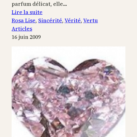
parfum délicat, elle…
:
Lire la suite
Sincérité,
Rosa Lise
, 
Sincérité
, 
Vérité
, 
Vertu
la
Articles
quête
16 juin 2009
de
la
vérité