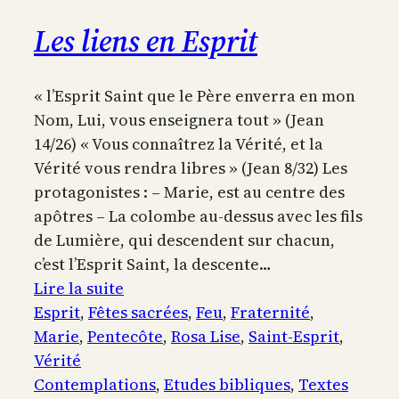
Les liens en Esprit
« l’Esprit Saint que le Père enverra en mon
Nom, Lui, vous enseignera tout » (Jean
14/26) « Vous connaîtrez la Vérité, et la
Vérité vous rendra libres » (Jean 8/32) Les
protagonistes : – Marie, est au centre des
apôtres – La colombe au-dessus avec les fils
de Lumière, qui descendent sur chacun,
c’est l’Esprit Saint, la descente…
:
Lire la suite
Les
Esprit
, 
Fêtes sacrées
, 
Feu
, 
Fraternité
, 
liens
Marie
, 
Pentecôte
, 
Rosa Lise
, 
Saint-Esprit
, 
en
Vérité
Esprit
Contemplations
, 
Etudes bibliques
, 
Textes