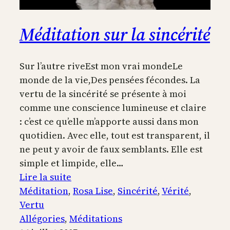
Méditation sur la sincérité
Sur l’autre riveEst mon vrai mondeLe
monde de la vie,Des pensées fécondes. La
vertu de la sincérité se présente à moi
comme une conscience lumineuse et claire
: c’est ce qu’elle m’apporte aussi dans mon
quotidien. Avec elle, tout est transparent, il
ne peut y avoir de faux semblants. Elle est
simple et limpide, elle…
:
Lire la suite
Méditation
Méditation
, 
Rosa Lise
, 
Sincérité
, 
Vérité
, 
sur
Vertu
la
Allégories
, 
Méditations