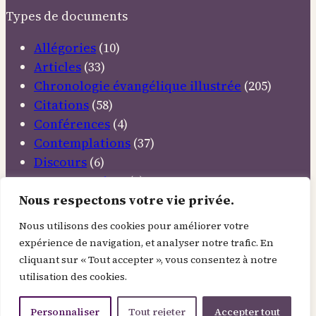
la
Types de documents
Vie
Allégories
(10)
Articles
(33)
Chronologie évangélique illustrée
(205)
Citations
(58)
Conférences
(4)
Contemplations
(37)
Discours
(6)
Documentaires
(5)
Emissions TV
(11)
Nous respectons votre vie privée.
Etudes bibliques
(12)
Nous utilisons des cookies pour améliorer votre
Livres inspirants
(34)
expérience de navigation, et analyser notre trafic. En
Méditations
(37)
cliquant sur « Tout accepter », vous consentez à notre
Musiques élevantes
(22)
utilisation des cookies.
Mythes et légendes
(5)
Personnaliser
Tout rejeter
Accepter tout
Podcasts radio
(32)