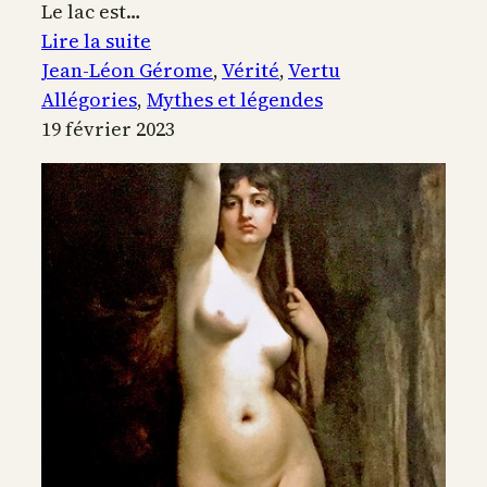
Le lac est…
:
Lire la suite
La
Jean-Léon Gérome
, 
Vérité
, 
Vertu
vérité
Allégories
, 
Mythes et légendes
sortant
19 février 2023
du
puits