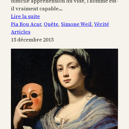
difficile appréhension du vide, l’homme est-
il vraiment capable…
:
Lire la suite
La
Pia Bou Acar
, 
Quête
, 
Simone Weil
, 
Vérité
quête
Articles
de
15 décembre 2015
vérité
de
Simone
Weil