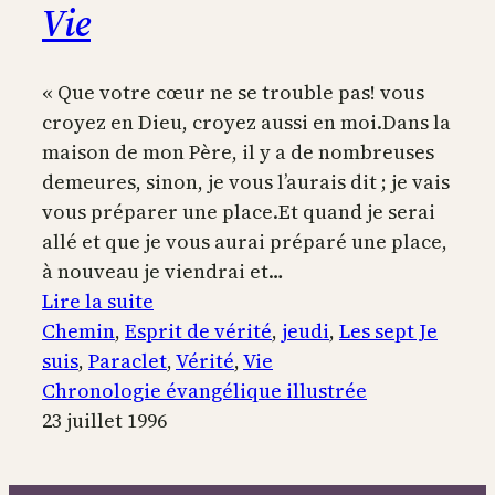
Vie
« Que votre cœur ne se trouble pas! vous
croyez en Dieu, croyez aussi en moi.Dans la
maison de mon Père, il y a de nombreuses
demeures, sinon, je vous l’aurais dit ; je vais
vous préparer une place.Et quand je serai
allé et que je vous aurai préparé une place,
à nouveau je viendrai et…
:
Lire la suite
Je
Chemin
, 
Esprit de vérité
, 
jeudi
, 
Les sept Je
suis
suis
, 
Paraclet
, 
Vérité
, 
Vie
la
Chronologie évangélique illustrée
Voie,
23 juillet 1996
la
Vérité,