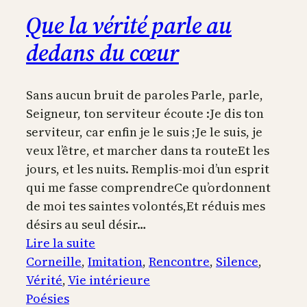
Que la vérité parle au
dedans du cœur
Sans aucun bruit de paroles Parle, parle,
Seigneur, ton serviteur écoute :Je dis ton
serviteur, car enfin je le suis ;Je le suis, je
veux l’être, et marcher dans ta routeEt les
jours, et les nuits. Remplis-moi d’un esprit
qui me fasse comprendreCe qu’ordonnent
de moi tes saintes volontés,Et réduis mes
désirs au seul désir…
:
Lire la suite
Que
Corneille
, 
Imitation
, 
Rencontre
, 
Silence
, 
la
Vérité
, 
Vie intérieure
vérité
Poésies