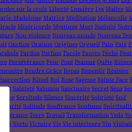
nnocence
Joie
Justice
Kabbale
Les sept Je suis
Les 
roles sur la croix
Liberté
Lumière
Lys
Maître
Ma
arie-Madeleine
Matrice
Méditation
Mélancolie
M
iracle
Miséricorde
Mystique
Mort
Nativité
Notr
ature
Non-violence
Nouveau monde
Nouveau Tes
uit
Onction
Oraison
Origines
Orgueil
Pain
Paix
P
arabole
Pardon
Parfum
Parole
Pauvre
Péché
Pent
ère
Persévérance
Peur
Pont
Psaume
Quête
Réinca
encontre
Rendre Grâce
Repas
Repentir
Résister
ésurrection
Rituel
Roi
Rose
Sagesse
Sainte Face
S
sprit
Sainteté
Salomon
Sanctuaire
Secret
Sens
Se
ervice
Servitude
Silence
Sincérité
Sobriété
Soif
lidarité
Solitude
Souffrance
Soufisme
Spiritualit
empérance
Terre
Travail
Transformation
Veda
Ve
érité
Vertu
Victoire
Vie
Vie intérieure
Vin
Visitat