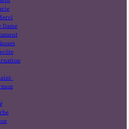
sept
rie
erci
e Dame
tament
âques
ecôte
rnation
aint-
rmon
é
rbe
ion