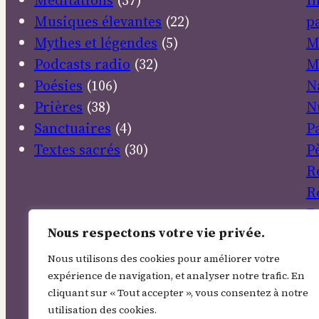
Méditations
(37)
I
Musiques élevantes
(22)
pa
Mythes et légendes
(5)
M
Podcasts radio
(32)
M
Poésies
(106)
N
Prières
(38)
N
Sanctuaires
(4)
P
Textes sacrés
(30)
P
R
R
E
Nous respectons votre vie privée.
S
So
Nous utilisons des cookies pour améliorer votre
T
expérience de navigation, et analyser notre trafic. En
cliquant sur « Tout accepter », vous consentez à notre
V
utilisation des cookies.