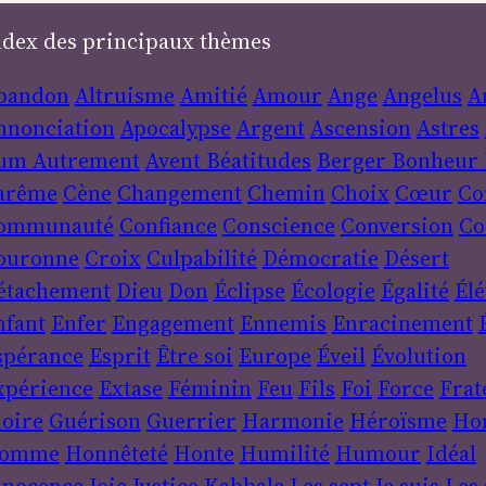
ndex des principaux thèmes
bandon
Altruisme
Amitié
Amour
Ange
Angelus
A
nnonciation
Apocalypse
Argent
Ascension
Astres
um
Autrement
Avent
Béatitudes
Berger
Bonheur
arême
Cène
Changement
Chemin
Choix
Cœur
Co
ommunauté
Confiance
Conscience
Conversion
Co
ouronne
Croix
Culpabilité
Démocratie
Désert
étachement
Dieu
Don
Éclipse
Écologie
Égalité
Élé
nfant
Enfer
Engagement
Ennemis
Enracinement
spérance
Esprit
Être soi
Europe
Éveil
Évolution
xpérience
Extase
Féminin
Feu
Fils
Foi
Force
Frat
loire
Guérison
Guerrier
Harmonie
Héroïsme
Ho
omme
Honnêteté
Honte
Humilité
Humour
Idéal