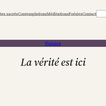
Rech
tes sacrés
Contemplations
Méditations
Poésies
Contact
Poésies
La vérité est ici