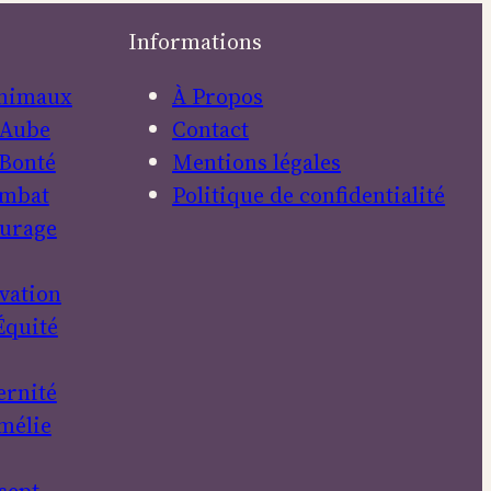
Informations
nimaux
À Propos
Aube
Contact
Bonté
Mentions légales
mbat
Politique de confidentialité
urage
vation
Équité
ernité
mélie