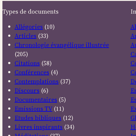
Types de documents
I
Allégories
(10)
A
Articles
(33)
A
Chronologie évangélique illustrée
A
(205)
C
Citations
(58)
C
Conférences
(4)
C
Contemplations
(37)
D
Discours
(6)
E
Documentaires
(5)
E
Emissions TV
(11)
E
Etudes bibliques
(12)
G
Livres inspirants
(34)
H