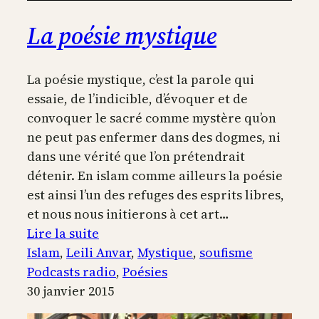
La poésie mystique
La poésie mystique, c’est la parole qui
essaie, de l’indicible, d’évoquer et de
convoquer le sacré comme mystère qu’on
ne peut pas enfermer dans des dogmes, ni
dans une vérité que l’on prétendrait
détenir. En islam comme ailleurs la poésie
est ainsi l’un des refuges des esprits libres,
et nous nous initierons à cet art…
:
Lire la suite
La
Islam
, 
Leili Anvar
, 
Mystique
, 
soufisme
poésie
Podcasts radio
, 
Poésies
mystique
30 janvier 2015