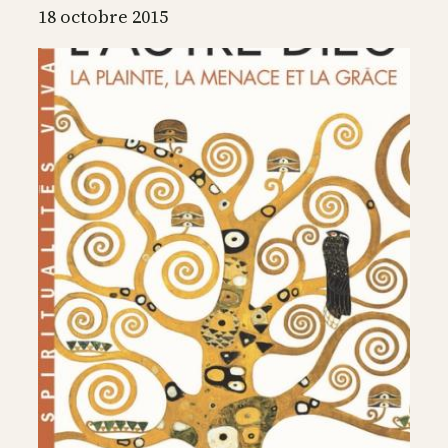
est
18 octobre 2015
possible