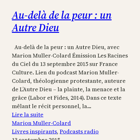
Au-delà de la peur : un
Autre Dieu
Au-delà de la peur : un Autre Dieu, avec
Marion Muller-Colard Émission Les Racines
du Ciel du 13 septembre 2015 sur France
Culture. Lien du podcast Marion Muller-
Colard, théologienne protestante, auteure
de L’Autre Dieu – la plainte, la menace et la
grâce (Labor et Fides, 2014). Dans ce texte
mêlant le récit personnel, la…
:
Lire la suite
Au-
Marion Muller-Colard
delà
Livres inspirants
, 
Podcasts radio
de
13 septembre 2015