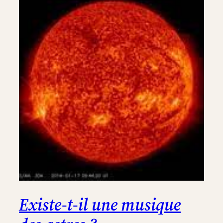
la
Croix
Existe-t-il une musique