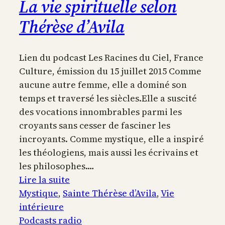
La vie spirituelle selon
Thérèse d’Avila
Lien du podcast Les Racines du Ciel, France
Culture, émission du 15 juillet 2015 Comme
aucune autre femme, elle a dominé son
temps et traversé les siècles.Elle a suscité
des vocations innombrables parmi les
croyants sans cesser de fasciner les
incroyants. Comme mystique, elle a inspiré
les théologiens, mais aussi les écrivains et
les philosophes.…
:
Lire la suite
La
Mystique
, 
Sainte Thérèse d’Avila
, 
Vie
vie
intérieure
spirituelle
Podcasts radio