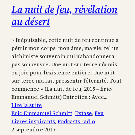
La nuit de feu, révélation
au désert
« Inépuisable, cette nuit de feu continue à
pétrir mon corps, mon âme, ma vie, tel un
alchimiste souverain qui n’abandonnera
pas son œuvre. Une nuit sur terre m’a mis
en joie pour l’existence entière. Une nuit
sur terre m’a fait pressentir l’éternité. Tout
commence » (La nuit de feu, 2015 – Éric-
Emmanuel Schmitt) Entretien : Avec…
:
Lire la suite
La
Eric-Emmanuel Schmitt
, 
Extase
, 
Feu
nuit
Livres inspirants
, 
Podcasts radio
de
2 septembre 2015