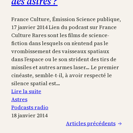
des astres ?
France Culture, Émission Science publique,
17 janvier 2014 Lien du podcast sur France
Culture Rares sont les films de science-
fiction dans lesquels on n’entend pas le
vrombissement des vaisseaux spatiaux
dans l’espace ou le son strident des tirs de
missiles et autres armes laser… Le premier
cinéaste, semble-t-il, à avoir respecté le
silence spatial est…
:
Lire la suite
Existe-
Astres
t-
Podcasts radio
il
18 janvier 2014
une
Articles précédents
→
musique