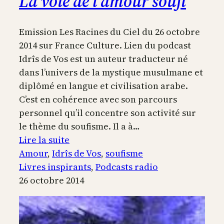
La voie de l’amour soufi
Emission Les Racines du Ciel du 26 octobre
2014 sur France Culture. Lien du podcast
Idrîs de Vos est un auteur traducteur né
dans l’univers de la mystique musulmane et
diplômé en langue et civilisation arabe.
C’est en cohérence avec son parcours
personnel qu’il concentre son activité sur
le thème du soufisme. Il a à…
:
Lire la suite
La
Amour
, 
Idrîs de Vos
, 
soufisme
voie
Livres inspirants
, 
Podcasts radio
de
26 octobre 2014
l’amour
soufi