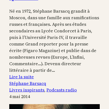
Né en 1972, Stéphane Barsacq grandit à
Moscou, dans une famille aux ramifications
russes et françaises. Après ses études
secondaires au Lycée Condorcet à Paris,
puis à l’Université Paris-IV, il travaille
comme Grand reporter pour la presse
écrite (Figaro Magazine) et publie dans de
nombreuses revues (Europe, L’Infini,
Commentaire…). Devenu directeur
littéraire à partir de…
:
Lire la suite
La
Stéphane Barsacq
poésie
Livres inspirants
, 
Podcasts radio
comme
4 mai 2014
langage