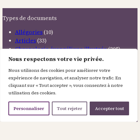
des
astres
Types de documents
?
Allégories
(10)
Articles
(33)
Chronologie évangélique illustrée
(205)
Citations
(58)
Nous respectons votre vie privée.
Conférences
(4)
Nous utilisons des cookies pour améliorer votre
Contemplations
(37)
expérience de navigation, et analyser notre trafic. En
Discours
(6)
cliquant sur « Tout accepter », vous consentez à notre
Documentaires
(5)
utilisation des cookies.
Emissions TV
(11)
Etudes bibliques
(12)
Personnaliser
Tout rejeter
Accepter tout
Livres inspirants
(34)
Méditations
(37)
Musiques élevantes
(22)