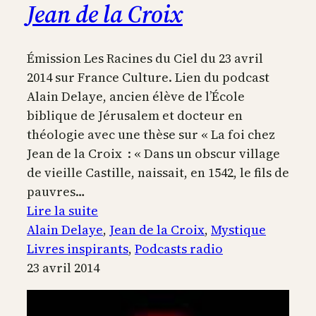
Jean de la Croix
Émission Les Racines du Ciel du 23 avril
2014 sur France Culture. Lien du podcast
Alain Delaye, ancien élève de l’École
biblique de Jérusalem et docteur en
théologie avec une thèse sur « La foi chez
Jean de la Croix : « Dans un obscur village
de vieille Castille, naissait, en 1542, le fils de
pauvres…
:
Lire la suite
L’expérience
Alain Delaye
, 
Jean de la Croix
, 
Mystique
mystique
Livres inspirants
, 
Podcasts radio
de
23 avril 2014
Jean
de