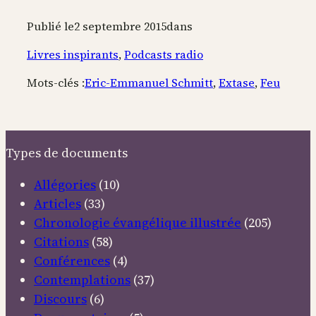
Publié le
2 septembre 2015
dans
Livres inspirants
, 
Podcasts radio
Mots-clés :
Eric-Emmanuel Schmitt
, 
Extase
, 
Feu
Types de documents
Allégories
(10)
Articles
(33)
Chronologie évangélique illustrée
(205)
Citations
(58)
Conférences
(4)
Contemplations
(37)
Discours
(6)