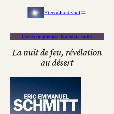
Aller
au
Hierophanie.net
contenu
Livres inspirants
, 
Podcasts radio
La nuit de feu, révélation
au désert