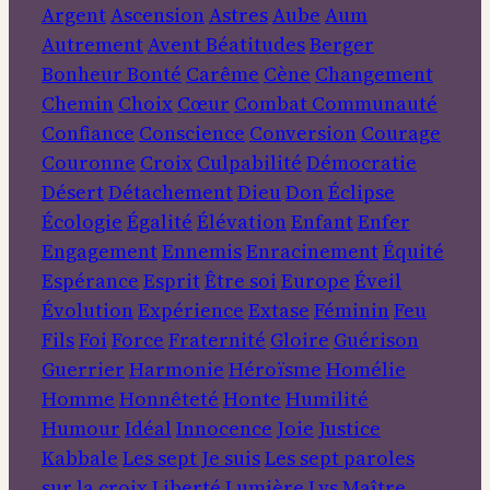
Argent
Ascension
Astres
Aube
Aum
Autrement
Avent
Béatitudes
Berger
Bonheur
Bonté
Carême
Cène
Changement
Chemin
Choix
Cœur
Combat
Communauté
Confiance
Conscience
Conversion
Courage
Couronne
Croix
Culpabilité
Démocratie
Désert
Détachement
Dieu
Don
Éclipse
Écologie
Égalité
Élévation
Enfant
Enfer
Engagement
Ennemis
Enracinement
Équité
Espérance
Esprit
Être soi
Europe
Éveil
Évolution
Expérience
Extase
Féminin
Feu
Fils
Foi
Force
Fraternité
Gloire
Guérison
Guerrier
Harmonie
Héroïsme
Homélie
Homme
Honnêteté
Honte
Humilité
Humour
Idéal
Innocence
Joie
Justice
Kabbale
Les sept Je suis
Les sept paroles
sur la croix
Liberté
Lumière
Lys
Maître