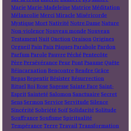
Marie
Marie-Madeleine
Matrice
Méditation
Mélancolie
Merci
Miracle
Miséricorde
Mystique
Mort
Nativité
Notre Dame
Nature
Non-violence
Nouveau monde
Nouveau
Testament
Nuit
Onction
Oraison
Origines
Orgueil
Pain
Paix
Pâques
Parabole
Pardon
Parfum
Parole
Pauvre
Péché
Pentecôte
Père
Persévérance
Peur
Pont
Psaume
Quête
Réincarnation
Rencontre
Rendre Grâce
Repas
Repentir
Résister
Résurrection
Rituel
Roi
Rose
Sagesse
Sainte Face
Saint-
Esprit
Sainteté
Salomon
Sanctuaire
Secret
Sens
Sermon
Service
Servitude
Silence
Sincérité
Sobriété
Soif
Solidarité
Solitude
Souffrance
Soufisme
Spiritualité
Tempérance
Terre
Travail
Transformation