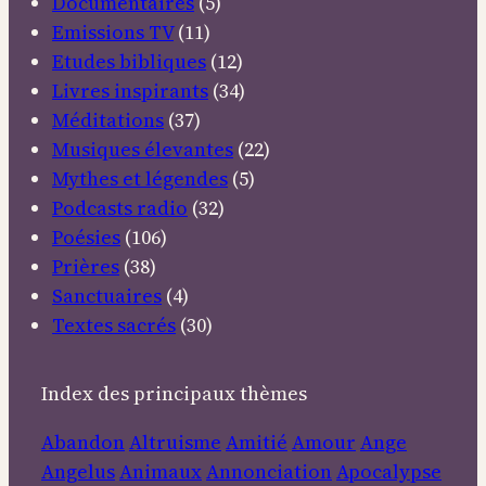
Documentaires
(5)
Emissions TV
(11)
Etudes bibliques
(12)
Livres inspirants
(34)
Méditations
(37)
Musiques élevantes
(22)
Mythes et légendes
(5)
Podcasts radio
(32)
Poésies
(106)
Prières
(38)
Sanctuaires
(4)
Textes sacrés
(30)
Index des principaux thèmes
Abandon
Altruisme
Amitié
Amour
Ange
Angelus
Animaux
Annonciation
Apocalypse