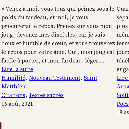
« Venez à moi, vous tous qui peinez sous le
Quan
à
poids du fardeau, et moi, je vous
sépa
procurerai le repos. Prenez sur vous mon
plus
joug, devenez mes disciples, car je suis
même
doux et humble de cœur, et vous trouverez
terr
le repos pour votre âme. Oui, mon joug est
jour
facile à porter, et mon fardeau, léger.…
ténè
:
Lire la suite
enga
Je
Humilité
, 
Nouveau Testament
, 
Saint
Lire 
suis
Matthieu
Arna
doux
Citations
, 
Textes sacrés
Soli
et
16 août 2021
Poés
humble
18 a
de