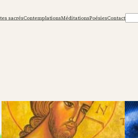
Rech
tes sacrés
Contemplations
Méditations
Poésies
Contact