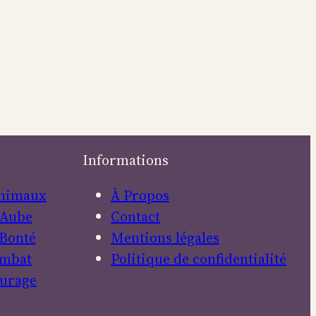
Informations
nimaux
À Propos
Aube
Contact
Bonté
Mentions légales
mbat
Politique de confidentialité
urage