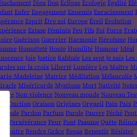
étachement
Dieu
Don
Éclipse
Écologie
Égalité
Élé
nfant
Enfer
Engagement
Ennemis
Enracinement
spérance
Esprit
Être soi
Europe
Éveil
Évolution
xpérience
Extase
Féminin
Feu
Fils
Foi
Force
Frat
loire
Guérison
Guerrier
Harmonie
Héroïsme
Ho
omme
Honnêteté
Honte
Humilité
Humour
Idéal
nnocence
Joie
Justice
Kabbale
Les sept Je suis
Les 
roles sur la croix
Liberté
Lumière
Lys
Maître
Ma
arie-Madeleine
Matrice
Méditation
Mélancolie
M
iracle
Miséricorde
Mystique
Mort
Nativité
Notr
ature
Non-violence
Nouveau monde
Nouveau Tes
uit
Onction
Oraison
Origines
Orgueil
Pain
Paix
P
arabole
Pardon
Parfum
Parole
Pauvre
Péché
Pent
ère
Persévérance
Peur
Pont
Psaume
Quête
Réinca
encontre
Rendre Grâce
Repas
Repentir
Résister