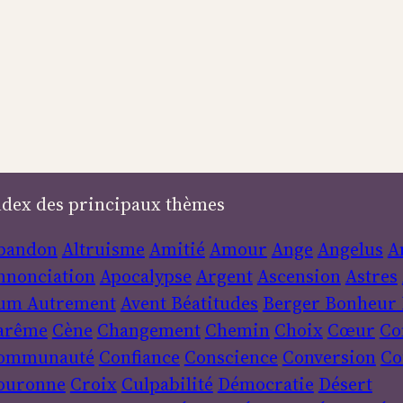
ndex des principaux thèmes
bandon
Altruisme
Amitié
Amour
Ange
Angelus
A
nnonciation
Apocalypse
Argent
Ascension
Astres
um
Autrement
Avent
Béatitudes
Berger
Bonheur
arême
Cène
Changement
Chemin
Choix
Cœur
Co
ommunauté
Confiance
Conscience
Conversion
Co
ouronne
Croix
Culpabilité
Démocratie
Désert