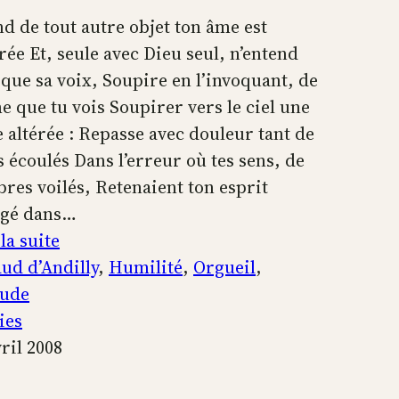
d de tout autre objet ton âme est
rée Et, seule avec Dieu seul, n’entend
 que sa voix, Soupire en l’invoquant, de
 que tu vois Soupirer vers le ciel une
e altérée : Repasse avec douleur tant de
s écoulés Dans l’erreur où tes sens, de
bres voilés, Retenaient ton esprit
gé dans…
:
la suite
Pensée
ud d’Andilly
, 
Humilité
, 
Orgueil
, 
de
tude
l’Âme
ies
dans
vril 2008
la