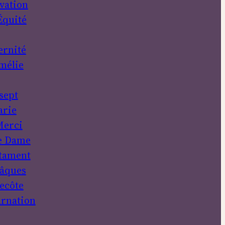
vation
Équité
ernité
mélie
sept
rie
erci
e Dame
tament
âques
ecôte
rnation