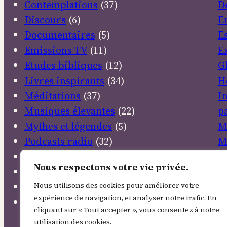
Contemplations
(37)
D
Discours
(6)
E
Documentaires
(5)
E
Emissions TV
(11)
E
Etudes bibliques
(12)
G
Livres inspirants
(34)
H
Méditations
(37)
I
Musiques élevantes
(22)
pa
Mythes et légendes
(5)
M
Podcasts radio
(32)
M
Poésies
(106)
N
Nous respectons votre vie privée.
Prières
(38)
N
Sanctuaires
(4)
P
Nous utilisons des cookies pour améliorer votre
expérience de navigation, et analyser notre trafic. En
Textes sacrés
(30)
P
cliquant sur « Tout accepter », vous consentez à notre
R
utilisation des cookies.