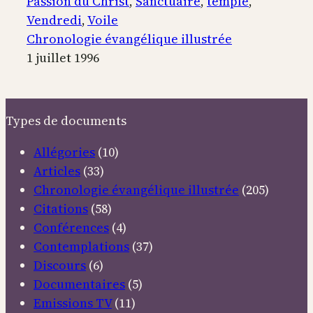
Le
Passion du Christ
, 
Sanctuaire
, 
temple
, 
voile
Vendredi
, 
Voile
du
Chronologie évangélique illustrée
temple
1 juillet 1996
se
déchire
Types de documents
Allégories
(10)
Articles
(33)
Chronologie évangélique illustrée
(205)
Citations
(58)
Conférences
(4)
Contemplations
(37)
Discours
(6)
Documentaires
(5)
Emissions TV
(11)