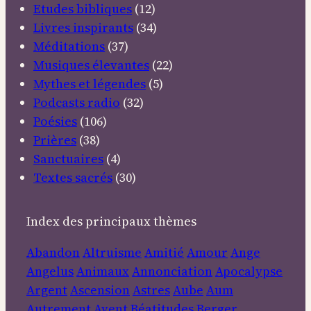
Etudes bibliques
(12)
Livres inspirants
(34)
Méditations
(37)
Musiques élevantes
(22)
Mythes et légendes
(5)
Podcasts radio
(32)
Poésies
(106)
Prières
(38)
Sanctuaires
(4)
Textes sacrés
(30)
Index des principaux thèmes
Abandon
Altruisme
Amitié
Amour
Ange
Angelus
Animaux
Annonciation
Apocalypse
Argent
Ascension
Astres
Aube
Aum
Autrement
Avent
Béatitudes
Berger