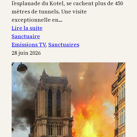
l’esplanade du Kotel, se cachent plus de 450
mètres de tunnels. Une visite
exceptionnelle en…
:
Lire la suite
Le
Sanctuaire
Temple
Emissions TV
, 
Sanctuaires
de
28 juin 2026
Jérusalem