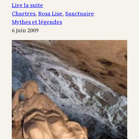
:
Lire la suite
Visite
Chartres
, 
Rosa Lise
, 
Sanctuaire
de
Mythes et légendes
la
6 juin 2009
cathédrale
de
Chartres