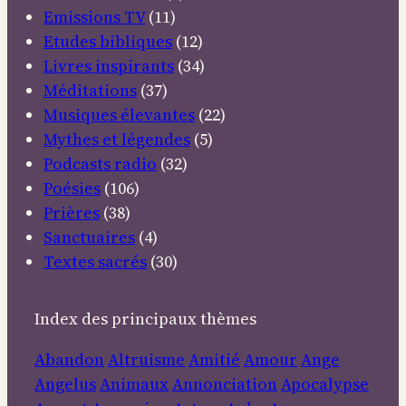
Emissions TV
(11)
Etudes bibliques
(12)
Livres inspirants
(34)
Méditations
(37)
Musiques élevantes
(22)
Mythes et légendes
(5)
Podcasts radio
(32)
Poésies
(106)
Prières
(38)
Sanctuaires
(4)
Textes sacrés
(30)
Index des principaux thèmes
Abandon
Altruisme
Amitié
Amour
Ange
Angelus
Animaux
Annonciation
Apocalypse