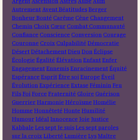
Argent
Ascension
Astres
Aube
Aum
Autrement
Avent
Béatitudes
Berger
Bonheur
Bonté
Carême
Cène
Changement
Chemin
Choix
Cœur
Combat
Communauté
Confiance
Conscience
Conversion
Courage
Couronne
Croix
Culpabilité
Démocratie
Désert
Détachement
Dieu
Don
Éclipse
Écologie
Égalité
Élévation
Enfant
Enfer
Engagement
Ennemis
Enracinement
Équité
Espérance
Esprit
Être soi
Europe
Éveil
Évolution
Expérience
Extase
Féminin
Feu
Fils
Foi
Force
Fraternité
Gloire
Guérison
Guerrier
Harmonie
Héroïsme
Homélie
Homme
Honnêteté
Honte
Humilité
Humour
Idéal
Innocence
Joie
Justice
Kabbale
Les sept Je suis
Les sept paroles
sur la croix
Liberté
Lumière
Lys
Maître