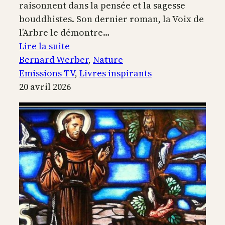
raisonnent dans la pensée et la sagesse
bouddhistes. Son dernier roman, la Voix de
l’Arbre le démontre…
:
Lire la suite
La
Bernard Werber
, 
Nature
Voix
Emissions TV
, 
Livres inspirants
de
20 avril 2026
l’arbre