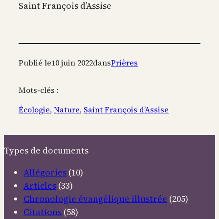
Saint François d’Assise
Publié le
10 juin 2022
dans
Prières
Mots-clés :
Écologie
, 
Nature
, 
Saint François d’Assise
Types de documents
Allégories
(10)
Articles
(33)
Chronologie évangélique illustrée
(205)
Citations
(58)