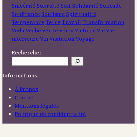
Sincérité
Sobriété
Soif
Solidarité
Solitude
Souffrance
Soufisme
Spiritualité
Tempérance
Terre
Travail
Transformation
Veda
Verbe
Vérité
Vertu
Victoire
Vie
Vie
intérieure
Vin
Visitation
Voyage
Rechercher
Informations
À Propos
Contact
Mentions légales
Politique de confidentialité