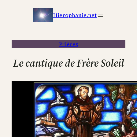
Aller
au
Hierophanie.net
contenu
Prières
Le cantique de Frère Soleil