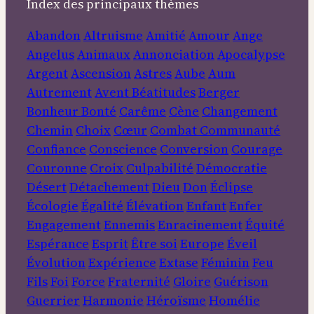
Index des principaux thèmes
Abandon
Altruisme
Amitié
Amour
Ange
Angelus
Animaux
Annonciation
Apocalypse
Argent
Ascension
Astres
Aube
Aum
Autrement
Avent
Béatitudes
Berger
Bonheur
Bonté
Carême
Cène
Changement
Chemin
Choix
Cœur
Combat
Communauté
Confiance
Conscience
Conversion
Courage
Couronne
Croix
Culpabilité
Démocratie
Désert
Détachement
Dieu
Don
Éclipse
Écologie
Égalité
Élévation
Enfant
Enfer
Engagement
Ennemis
Enracinement
Équité
Espérance
Esprit
Être soi
Europe
Éveil
Évolution
Expérience
Extase
Féminin
Feu
Fils
Foi
Force
Fraternité
Gloire
Guérison
Guerrier
Harmonie
Héroïsme
Homélie