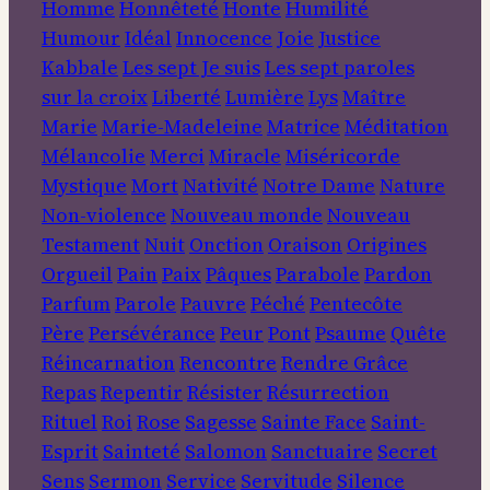
Homme
Honnêteté
Honte
Humilité
Humour
Idéal
Innocence
Joie
Justice
Kabbale
Les sept Je suis
Les sept paroles
sur la croix
Liberté
Lumière
Lys
Maître
Marie
Marie-Madeleine
Matrice
Méditation
Mélancolie
Merci
Miracle
Miséricorde
Mystique
Mort
Nativité
Notre Dame
Nature
Non-violence
Nouveau monde
Nouveau
Testament
Nuit
Onction
Oraison
Origines
Orgueil
Pain
Paix
Pâques
Parabole
Pardon
Parfum
Parole
Pauvre
Péché
Pentecôte
Père
Persévérance
Peur
Pont
Psaume
Quête
Réincarnation
Rencontre
Rendre Grâce
Repas
Repentir
Résister
Résurrection
Rituel
Roi
Rose
Sagesse
Sainte Face
Saint-
Esprit
Sainteté
Salomon
Sanctuaire
Secret
Sens
Sermon
Service
Servitude
Silence