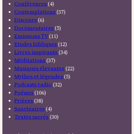
Conférences
(4)
Contemplations
(37)
Discours
(6)
Documentaires
(5)
Emissions TV
(11)
Etudes bibliques
(12)
Livres inspirants
(34)
Méditations
(37)
Musiques élevantes
(22)
Mythes et légendes
(5)
Podcasts radio
(32)
Poésies
(106)
Prières
(38)
Sanctuaires
(4)
Textes sacrés
(30)