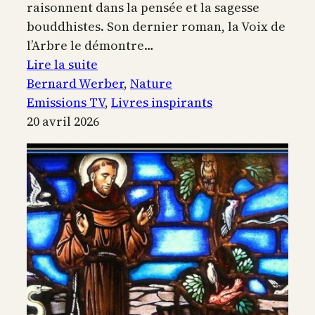
raisonnent dans la pensée et la sagesse
bouddhistes. Son dernier roman, la Voix de
l’Arbre le démontre…
:
Lire la suite
La
Bernard Werber
, 
Nature
Voix
Emissions TV
, 
Livres inspirants
de
20 avril 2026
l’arbre