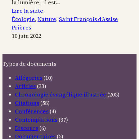
la lumière ; il est…
:
Lire la suite
Le
Écologie
, 
Nature
, 
Saint François d’Assise
cantique
Prières
de
10 juin 2022
Frère
Soleil
Types de documents
Allégories
(10)
Articles
(33)
Chronologie évangélique illustrée
(205)
Citations
(58)
Conférences
(4)
Contemplations
(37)
Discours
(6)
Documentaires
(5)