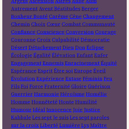
Argent
Ascension
Astres
Aube
Aum
Autrement
Avent
Béatitudes
Berger
Bonheur
Bonté
Carême
Cène
Changement
Chemin
Choix
Cœur
Combat
Communauté
Confiance
Conscience
Conversion
Courage
Couronne
Croix
Culpabilité
Démocratie
Désert
Détachement
Dieu
Don
Éclipse
Écologie
Égalité
Élévation
Enfant
Enfer
Engagement
Ennemis
Enracinement
Équité
Espérance
Esprit
Être soi
Europe
Éveil
Évolution
Expérience
Extase
Féminin
Feu
Fils
Foi
Force
Fraternité
Gloire
Guérison
Guerrier
Harmonie
Héroïsme
Homélie
Homme
Honnêteté
Honte
Humilité
Humour
Idéal
Innocence
Joie
Justice
Kabbale
Les sept Je suis
Les sept paroles
sur la croix
Liberté
Lumière
Lys
Maître