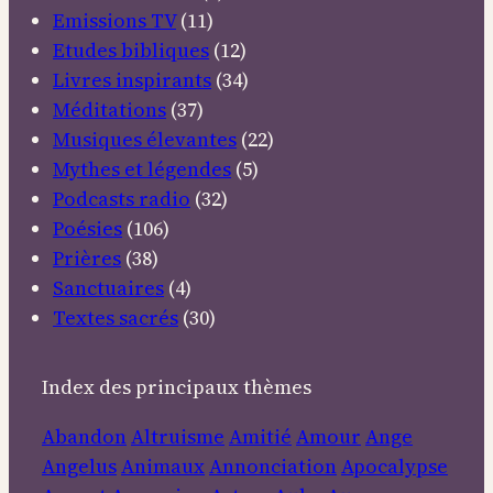
Emissions TV
(11)
Etudes bibliques
(12)
Livres inspirants
(34)
Méditations
(37)
Musiques élevantes
(22)
Mythes et légendes
(5)
Podcasts radio
(32)
Poésies
(106)
Prières
(38)
Sanctuaires
(4)
Textes sacrés
(30)
Index des principaux thèmes
Abandon
Altruisme
Amitié
Amour
Ange
Angelus
Animaux
Annonciation
Apocalypse