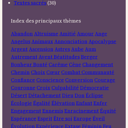
Textes sacrés
(30)
Index des principaux thèmes
Abandon
Altruisme
Amitié
Amour
Ange
Angelus
Animaux
Annonciation
Apocalypse
Argent
Ascension
Astres
Aube
Aum
Autrement
Avent
Béatitudes
Berger
Bonheur
Bonté
Carême
Cène
Changement
Chemin
Choix
Cœur
Combat
Communauté
Confiance
Conscience
Conversion
Courage
Couronne
Croix
Culpabilité
Démocratie
Désert
Détachement
Dieu
Don
Éclipse
Écologie
Égalité
Élévation
Enfant
Enfer
Engagement
Ennemis
Enracinement
Équité
Espérance
Esprit
Être soi
Europe
Éveil
Évolution
Expérience
Extase
Féminin
Feu