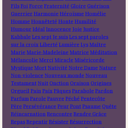
Fils
Foi
Force
Fraternité
Gloire
Guérison
Guerrier
Harmonie
Héroïsme
Homélie
Homme
Honnêteté
Honte
Humilité
Humour
Idéal
Innocence
Joie
Justice
Kabbale
Les sept Je suis
Les sept paroles
sur la croix
Liberté
Lumière
Lys
Maître
Marie
Marie-Madeleine
Matrice
Méditation
Mélancolie
Merci
Miracle
Miséricorde
Mystique
Mort
Nativité
Notre Dame
Nature
Non-violence
Nouveau monde
Nouveau
Testament
Nuit
Onction
Oraison
Origines
Orgueil
Pain
Paix
Pâques
Parabole
Pardon
Parfum
Parole
Pauvre
Péché
Pentecôte
Père
Persévérance
Peur
Pont
Psaume
Quête
Réincarnation
Rencontre
Rendre Grâce
Repas
Repentir
Résister
Résurrection