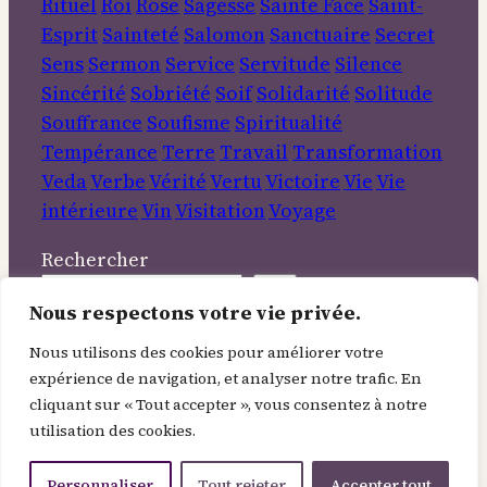
Rituel
Roi
Rose
Sagesse
Sainte Face
Saint-
Esprit
Sainteté
Salomon
Sanctuaire
Secret
Sens
Sermon
Service
Servitude
Silence
Sincérité
Sobriété
Soif
Solidarité
Solitude
Souffrance
Soufisme
Spiritualité
Tempérance
Terre
Travail
Transformation
Veda
Verbe
Vérité
Vertu
Victoire
Vie
Vie
intérieure
Vin
Visitation
Voyage
Rechercher
Nous respectons votre vie privée.
Informations
Nous utilisons des cookies pour améliorer votre
expérience de navigation, et analyser notre trafic. En
À Propos
cliquant sur « Tout accepter », vous consentez à notre
Contact
utilisation des cookies.
Mentions légales
Politique de confidentialité
Personnaliser
Tout rejeter
Accepter tout