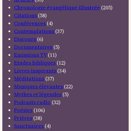
Chronologie évangélique illustrée
(205)
Citations
(58)
Conférences
(4)
Contemplations
(37)
Discours
(6)
Documentaires
(5)
Emissions TV
(11)
Etudes bibliques
(12)
Livres inspirants
(34)
Méditations
(37)
Musiques élevantes
(22)
Mythes et légendes
(5)
Podcasts radio
(32)
Poésies
(106)
Prières
(38)
Sanctuaires
(4)