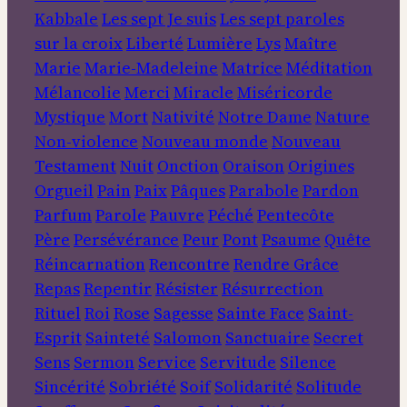
Kabbale
Les sept Je suis
Les sept paroles
sur la croix
Liberté
Lumière
Lys
Maître
Marie
Marie-Madeleine
Matrice
Méditation
Mélancolie
Merci
Miracle
Miséricorde
Mystique
Mort
Nativité
Notre Dame
Nature
Non-violence
Nouveau monde
Nouveau
Testament
Nuit
Onction
Oraison
Origines
Orgueil
Pain
Paix
Pâques
Parabole
Pardon
Parfum
Parole
Pauvre
Péché
Pentecôte
Père
Persévérance
Peur
Pont
Psaume
Quête
Réincarnation
Rencontre
Rendre Grâce
Repas
Repentir
Résister
Résurrection
Rituel
Roi
Rose
Sagesse
Sainte Face
Saint-
Esprit
Sainteté
Salomon
Sanctuaire
Secret
Sens
Sermon
Service
Servitude
Silence
Sincérité
Sobriété
Soif
Solidarité
Solitude