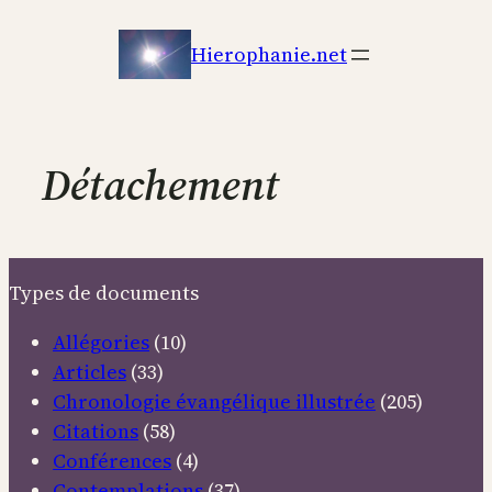
Aller
au
Hierophanie.net
contenu
Détachement
Types de documents
Allégories
(10)
Articles
(33)
Chronologie évangélique illustrée
(205)
Citations
(58)
Conférences
(4)
Contemplations
(37)