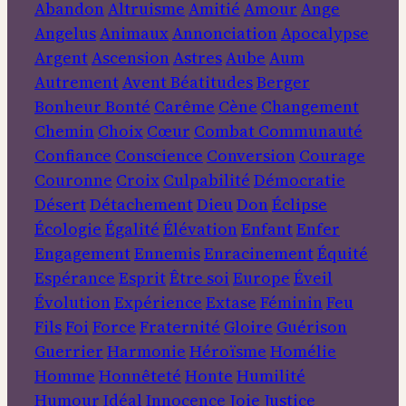
Abandon
Altruisme
Amitié
Amour
Ange
Angelus
Animaux
Annonciation
Apocalypse
Argent
Ascension
Astres
Aube
Aum
Autrement
Avent
Béatitudes
Berger
Bonheur
Bonté
Carême
Cène
Changement
Chemin
Choix
Cœur
Combat
Communauté
Confiance
Conscience
Conversion
Courage
Couronne
Croix
Culpabilité
Démocratie
Désert
Détachement
Dieu
Don
Éclipse
Écologie
Égalité
Élévation
Enfant
Enfer
Engagement
Ennemis
Enracinement
Équité
Espérance
Esprit
Être soi
Europe
Éveil
Évolution
Expérience
Extase
Féminin
Feu
Fils
Foi
Force
Fraternité
Gloire
Guérison
Guerrier
Harmonie
Héroïsme
Homélie
Homme
Honnêteté
Honte
Humilité
Humour
Idéal
Innocence
Joie
Justice