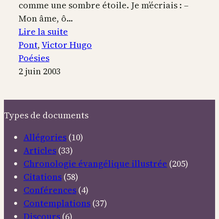
comme une sombre étoile. Je m’écriais : –
Mon âme, ô…
:
Lire la suite
Le
Pont
, 
Victor Hugo
pont
Poésies
2 juin 2003
Types de documents
Allégories
(10)
Articles
(33)
Chronologie évangélique illustrée
(205)
Citations
(58)
Conférences
(4)
Contemplations
(37)
Discours
(6)