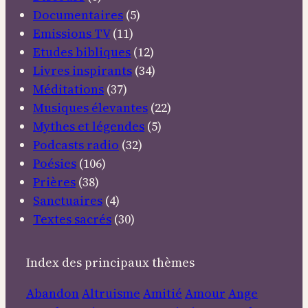
Documentaires
(5)
Emissions TV
(11)
Etudes bibliques
(12)
Livres inspirants
(34)
Méditations
(37)
Musiques élevantes
(22)
Mythes et légendes
(5)
Podcasts radio
(32)
Poésies
(106)
Prières
(38)
Sanctuaires
(4)
Textes sacrés
(30)
Index des principaux thèmes
Abandon
Altruisme
Amitié
Amour
Ange