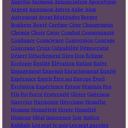
Angelus
Animaux
Annonciation
Apocalypse
Argent
Ascension
Astres
Aube
Aum
Autrement
Avent
Béatitudes
Berger
Bonheur
Bonté
Carême
Cène
Changement
Chemin
Choix
Cœur
Combat
Communauté
Confiance
Conscience
Conversion
Courage
Couronne
Croix
Culpabilité
Démocratie
Désert
Détachement
Dieu
Don
Éclipse
Écologie
Égalité
Élévation
Enfant
Enfer
Engagement
Ennemis
Enracinement
Équité
Espérance
Esprit
Être soi
Europe
Éveil
Évolution
Expérience
Extase
Féminin
Feu
Fils
Foi
Force
Fraternité
Gloire
Guérison
Guerrier
Harmonie
Héroïsme
Homélie
Homme
Honnêteté
Honte
Humilité
Humour
Idéal
Innocence
Joie
Justice
Kabbale
Les sept Je suis
Les sept paroles