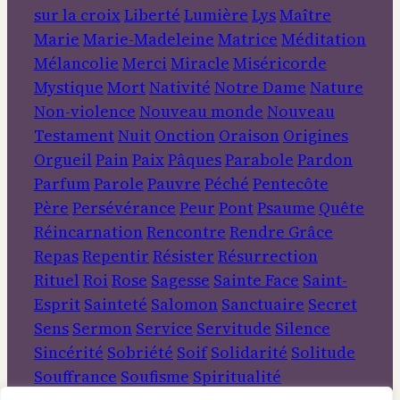
sur la croix
Liberté
Lumière
Lys
Maître
Marie
Marie-Madeleine
Matrice
Méditation
Mélancolie
Merci
Miracle
Miséricorde
Mystique
Mort
Nativité
Notre Dame
Nature
Non-violence
Nouveau monde
Nouveau
Testament
Nuit
Onction
Oraison
Origines
Orgueil
Pain
Paix
Pâques
Parabole
Pardon
Parfum
Parole
Pauvre
Péché
Pentecôte
Père
Persévérance
Peur
Pont
Psaume
Quête
Réincarnation
Rencontre
Rendre Grâce
Repas
Repentir
Résister
Résurrection
Rituel
Roi
Rose
Sagesse
Sainte Face
Saint-
Esprit
Sainteté
Salomon
Sanctuaire
Secret
Sens
Sermon
Service
Servitude
Silence
Sincérité
Sobriété
Soif
Solidarité
Solitude
Souffrance
Soufisme
Spiritualité