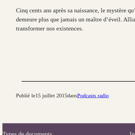
Cinq cents ans après sa naissance, le mystère qu
demeure plus que jamais un maître d’éveil. Allian
transformer nos existences.
Publié le
15 juillet 2015
dans
Podcasts radio
Types de documents
In