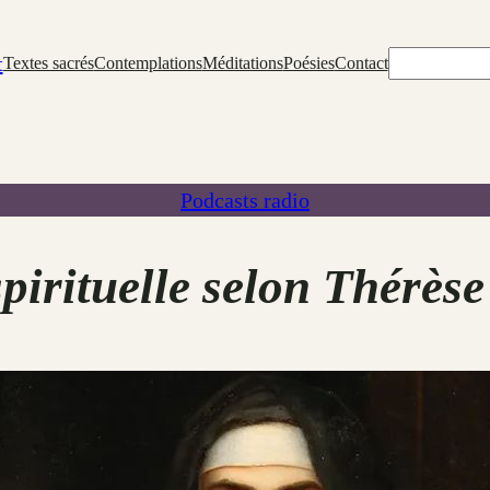
Rechercher
t
Textes sacrés
Contemplations
Méditations
Poésies
Contact
Podcasts radio
spirituelle selon Thérèse