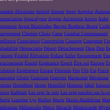
bandon
Altruisme
Amitié
Amour
Ange
Angelus
Anima
nnonciation
Apocalypse
Argent
Ascension
Astres
Aube
utrement
Avent
Béatitudes
Berger
Bonheur
Bonté
Carê
hangement
Chemin
Choix
Cœur
Combat
Communauté
onfiance
Conscience
Conversion
Courage
Couronne
Cr
lpabilité
Démocratie
Désert
Détachement
Dieu
Don
Éc
ologie
Égalité
Élévation
Enfant
Enfer
Engagement
En
nracinement
Équité
Espérance
Esprit
Être soi
Europe
Év
olution
Expérience
Extase
Féminin
Feu
Fils
Foi
Force
aternité
Gloire
Guérison
Guerrier
Harmonie
Héroïsme
omme
Honnêteté
Honte
Humilité
Humour
Idéal
Innoce
stice
Kabbale
Les sept Je suis
Les sept paroles sur la c
berté
Lumière
Lys
Maître
Marie
Marie-Madeleine
Mat
ditation
Mélancolie
Merci
Miracle
Miséricorde
Myst