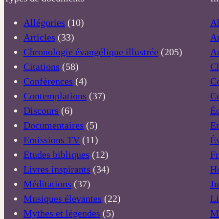
Allégories
(10)
A
Articles
(33)
A
Chronologie évangélique illustrée
(205)
A
Citations
(58)
C
Conférences
(4)
C
Contemplations
(37)
Cu
Discours
(6)
Éc
Documentaires
(5)
E
Emissions TV
(11)
Év
Etudes bibliques
(12)
Fr
Livres inspirants
(34)
H
Méditations
(37)
Ju
Musiques élevantes
(22)
Li
Mythes et légendes
(5)
Mé