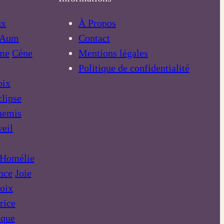
ux
À Propos
Aum
Contact
me
Cène
Mentions légales
Politique de confidentialité
oix
lipse
nemis
eil
Homélie
nce
Joie
roix
rice
ique