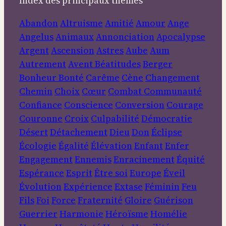
Index des principaux thèmes
Abandon
Altruisme
Amitié
Amour
Ange
Angelus
Animaux
Annonciation
Apocalypse
Argent
Ascension
Astres
Aube
Aum
Autrement
Avent
Béatitudes
Berger
Bonheur
Bonté
Carême
Cène
Changement
Chemin
Choix
Cœur
Combat
Communauté
Confiance
Conscience
Conversion
Courage
Couronne
Croix
Culpabilité
Démocratie
Désert
Détachement
Dieu
Don
Éclipse
Écologie
Égalité
Élévation
Enfant
Enfer
Engagement
Ennemis
Enracinement
Équité
Espérance
Esprit
Être soi
Europe
Éveil
Évolution
Expérience
Extase
Féminin
Feu
Fils
Foi
Force
Fraternité
Gloire
Guérison
Guerrier
Harmonie
Héroïsme
Homélie