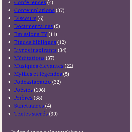
Conférences
(4)
Contemplations
(37)
Discours
(6)
Documentaires
(5)
Emissions TV
(11)
Etudes bibliques
(12)
Livres inspirants
(34)
Méditations
(37)
Musiques élevantes
(22)
Mythes et légendes
(5)
Podcasts radio
(32)
Poésies
(106)
Prières
(38)
Sanctuaires
(4)
Textes sacrés
(30)