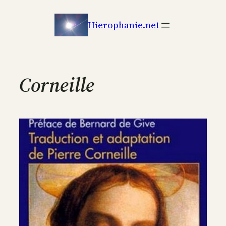
Aller
au
Hierophanie.net
contenu
Corneille