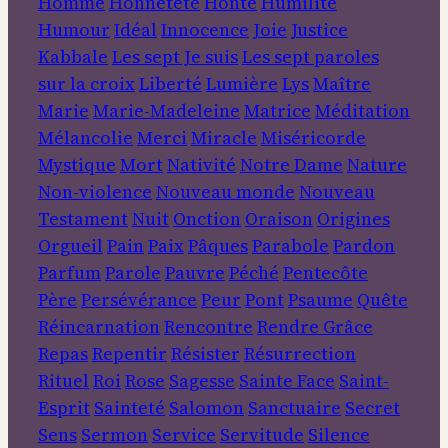
Homme
Honnêteté
Honte
Humilité
Humour
Idéal
Innocence
Joie
Justice
Kabbale
Les sept Je suis
Les sept paroles
sur la croix
Liberté
Lumière
Lys
Maître
Marie
Marie-Madeleine
Matrice
Méditation
Mélancolie
Merci
Miracle
Miséricorde
Mystique
Mort
Nativité
Notre Dame
Nature
Non-violence
Nouveau monde
Nouveau
Testament
Nuit
Onction
Oraison
Origines
Orgueil
Pain
Paix
Pâques
Parabole
Pardon
Parfum
Parole
Pauvre
Péché
Pentecôte
Père
Persévérance
Peur
Pont
Psaume
Quête
Réincarnation
Rencontre
Rendre Grâce
Repas
Repentir
Résister
Résurrection
Rituel
Roi
Rose
Sagesse
Sainte Face
Saint-
Esprit
Sainteté
Salomon
Sanctuaire
Secret
Sens
Sermon
Service
Servitude
Silence