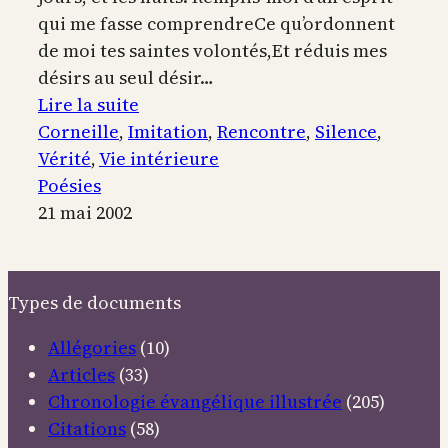
qui me fasse comprendreCe qu’ordonnent
de moi tes saintes volontés,Et réduis mes
désirs au seul désir…
:
Lire la suite
Que
Corneille
, 
Imitation
, 
Rencontre
, 
Silence
, 
la
Vérité
, 
Vie intérieure
vérité
Poésies
parle
21 mai 2002
au
dedans
du
Types de documents
cœur
Allégories
(10)
Articles
(33)
Chronologie évangélique illustrée
(205)
Citations
(58)