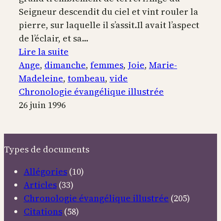
Seigneur descendit du ciel et vint rouler la
pierre, sur laquelle il s’assit.Il avait l’aspect
de l’éclair, et sa…
:
Lire la suite
Les
Ange
, 
dimanche
, 
femmes
, 
Joie
, 
Marie-
femmes
Madeleine
, 
tombeau
, 
vide
trouvent
Chronologie évangélique illustrée
le
26 juin 1996
tombeau
vide
Types de documents
Allégories
(10)
Articles
(33)
Chronologie évangélique illustrée
(205)
Citations
(58)