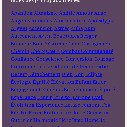
Index des principaux thèmes
Abandon
Altruisme
Amitié
Amour
Ange
Angelus
Animaux
Annonciation
Apocalypse
Argent
Ascension
Astres
Aube
Aum
Autrement
Avent
Béatitudes
Berger
Bonheur
Bonté
Carême
Cène
Changement
Chemin
Choix
Cœur
Combat
Communauté
Confiance
Conscience
Conversion
Courage
Couronne
Croix
Culpabilité
Démocratie
Désert
Détachement
Dieu
Don
Éclipse
Écologie
Égalité
Élévation
Enfant
Enfer
Engagement
Ennemis
Enracinement
Équité
Espérance
Esprit
Être soi
Europe
Éveil
Évolution
Expérience
Extase
Féminin
Feu
Fils
Foi
Force
Fraternité
Gloire
Guérison
Guerrier
Harmonie
Héroïsme
Homélie