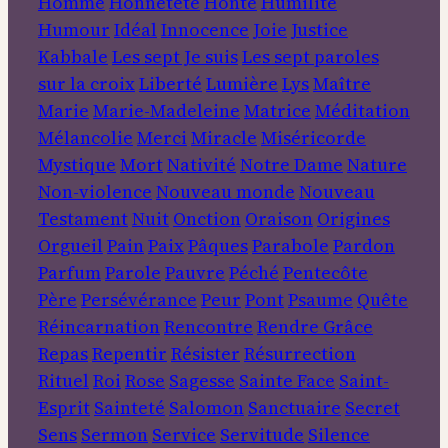
Homme
Honnêteté
Honte
Humilité
Humour
Idéal
Innocence
Joie
Justice
Kabbale
Les sept Je suis
Les sept paroles
sur la croix
Liberté
Lumière
Lys
Maître
Marie
Marie-Madeleine
Matrice
Méditation
Mélancolie
Merci
Miracle
Miséricorde
Mystique
Mort
Nativité
Notre Dame
Nature
Non-violence
Nouveau monde
Nouveau
Testament
Nuit
Onction
Oraison
Origines
Orgueil
Pain
Paix
Pâques
Parabole
Pardon
Parfum
Parole
Pauvre
Péché
Pentecôte
Père
Persévérance
Peur
Pont
Psaume
Quête
Réincarnation
Rencontre
Rendre Grâce
Repas
Repentir
Résister
Résurrection
Rituel
Roi
Rose
Sagesse
Sainte Face
Saint-
Esprit
Sainteté
Salomon
Sanctuaire
Secret
Sens
Sermon
Service
Servitude
Silence