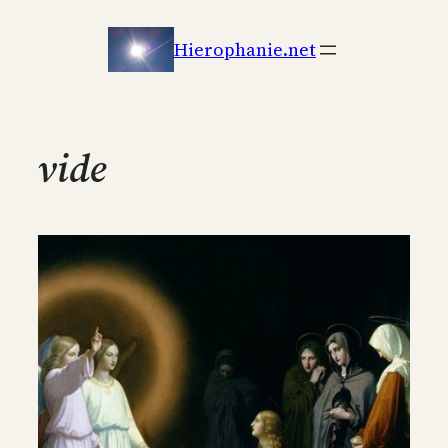
Aller
au
Hierophanie.net
contenu
vide