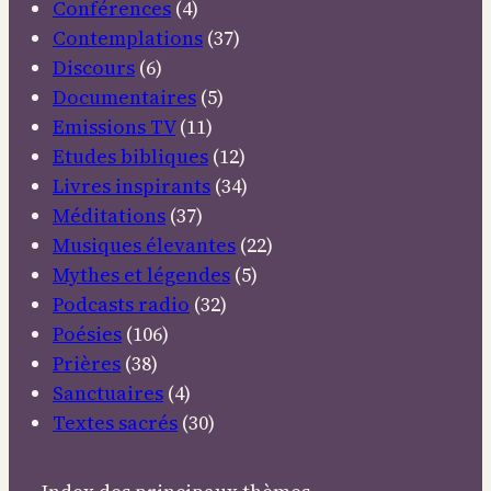
Conférences
(4)
Contemplations
(37)
Discours
(6)
Documentaires
(5)
Emissions TV
(11)
Etudes bibliques
(12)
Livres inspirants
(34)
Méditations
(37)
Musiques élevantes
(22)
Mythes et légendes
(5)
Podcasts radio
(32)
Poésies
(106)
Prières
(38)
Sanctuaires
(4)
Textes sacrés
(30)