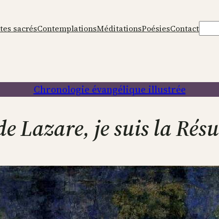
Rech
tes sacrés
Contemplations
Méditations
Poésies
Contact
Chronologie évangélique illustrée
e Lazare, je suis la Résu