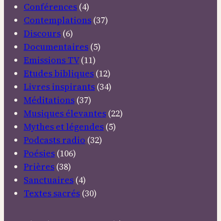
Conférences
(4)
Contemplations
(37)
Discours
(6)
Documentaires
(5)
Emissions TV
(11)
Etudes bibliques
(12)
Livres inspirants
(34)
Méditations
(37)
Musiques élevantes
(22)
Mythes et légendes
(5)
Podcasts radio
(32)
Poésies
(106)
Prières
(38)
Sanctuaires
(4)
Textes sacrés
(30)