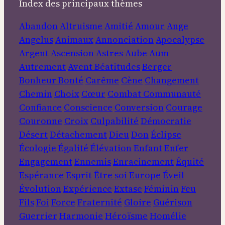
Index des principaux thèmes
Abandon
Altruisme
Amitié
Amour
Ange
Angelus
Animaux
Annonciation
Apocalypse
Argent
Ascension
Astres
Aube
Aum
Autrement
Avent
Béatitudes
Berger
Bonheur
Bonté
Carême
Cène
Changement
Chemin
Choix
Cœur
Combat
Communauté
Confiance
Conscience
Conversion
Courage
Couronne
Croix
Culpabilité
Démocratie
Désert
Détachement
Dieu
Don
Éclipse
Écologie
Égalité
Élévation
Enfant
Enfer
Engagement
Ennemis
Enracinement
Équité
Espérance
Esprit
Être soi
Europe
Éveil
Évolution
Expérience
Extase
Féminin
Feu
Fils
Foi
Force
Fraternité
Gloire
Guérison
Guerrier
Harmonie
Héroïsme
Homélie