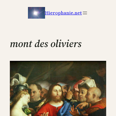
Aller
au
Hierophanie.net
contenu
mont des oliviers