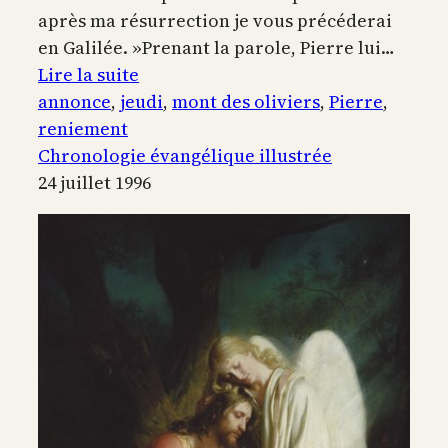
après ma résurrection je vous précéderai
en Galilée. »Prenant la parole, Pierre lui…
:
Lire la suite
Annonce
annonce
, 
jeudi
, 
mont des oliviers
, 
Pierre
, 
du
reniement
reniement
Chronologie évangélique illustrée
de
24 juillet 1996
Pierre