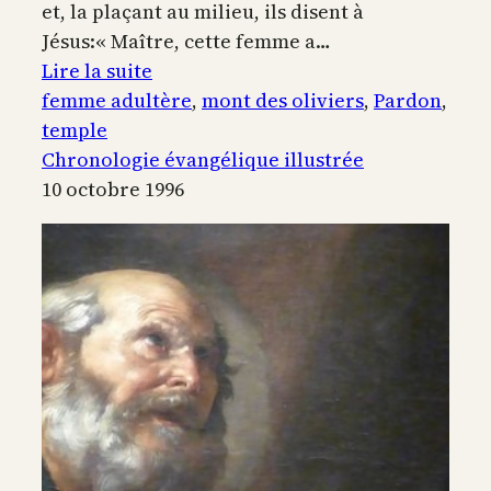
et, la plaçant au milieu, ils disent à
Jésus:« Maître, cette femme a…
:
Lire la suite
La
femme adultère
, 
mont des oliviers
, 
Pardon
, 
femme
temple
adultère
Chronologie évangélique illustrée
10 octobre 1996