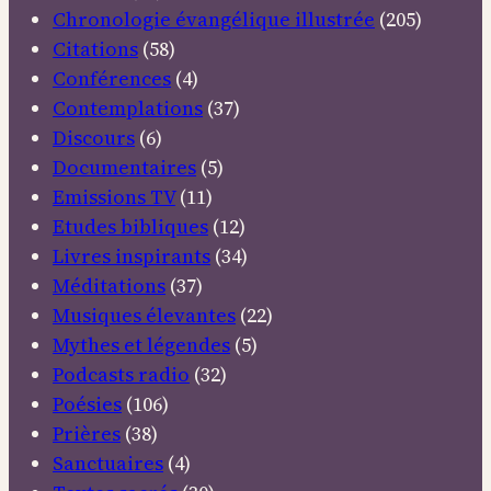
Chronologie évangélique illustrée
(205)
Citations
(58)
Conférences
(4)
Contemplations
(37)
Discours
(6)
Documentaires
(5)
Emissions TV
(11)
Etudes bibliques
(12)
Livres inspirants
(34)
Méditations
(37)
Musiques élevantes
(22)
Mythes et légendes
(5)
Podcasts radio
(32)
Poésies
(106)
Prières
(38)
Sanctuaires
(4)