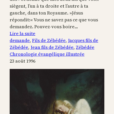
siègent, l’un à ta droite et l’autre à ta
gauche, dans ton Royaume. »Jésus
répondit:« Vous ne savez pas ce que vous
demandez. Pouvez-vous boire…
:
Lire la suite
La
demande
, 
Fils de Zébédée
, 
Jacques fils de
demande
Zébédée
, 
Jean fils de Zébédée
, 
Zébédée
de
Chronologie évangélique illustrée
la
23 août 1996
mère
des
fils
de
Zébédée