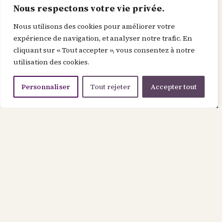
Nous respectons votre vie privée.
Esprit
Sainteté
Salomon
Sanctuaire
Secret
Sens
Sermon
Service
Servitude
Silence
Nous utilisons des cookies pour améliorer votre
Sincérité
Sobriété
Soif
Solidarité
Solitude
expérience de navigation, et analyser notre trafic. En
cliquant sur « Tout accepter », vous consentez à notre
Souffrance
Soufisme
Spiritualité
utilisation des cookies.
Tempérance
Terre
Travail
Transformation
Veda
Verbe
Vérité
Vertu
Victoire
Vie
Vie
Personnaliser
Tout rejeter
Accepter tout
intérieure
Vin
Visitation
Voyage
Rechercher
Informations
À Propos
Contact
Mentions légales
Politique de confidentialité