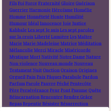
Fils
Foi
Force
Fraternité
Gloire
Guérison
Guerrier
Harmonie
Héroïsme
Homélie
Homme
Honnêteté
Honte
Humilité
Humour
Idéal
Innocence
Joie
Justice
Kabbale
Les sept Je suis
Les sept paroles
sur la croix
Liberté
Lumière
Lys
Maître
Marie
Marie-Madeleine
Matrice
Méditation
Mélancolie
Merci
Miracle
Miséricorde
Mystique
Mort
Nativité
Notre Dame
Nature
Non-violence
Nouveau monde
Nouveau
Testament
Nuit
Onction
Oraison
Origines
Orgueil
Pain
Paix
Pâques
Parabole
Pardon
Parfum
Parole
Pauvre
Péché
Pentecôte
Père
Persévérance
Peur
Pont
Psaume
Quête
Réincarnation
Rencontre
Rendre Grâce
Repas
Repentir
Résister
Résurrection
Rituel
Roi
Rose
Sagesse
Sainte Face
Saint-