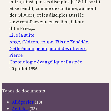
entra, ainsi que ses disciples.Jn 18:1 Il sortit
et se rendit, comme de coutume, au mont
des Oliviers, et les disciples aussi le
suivirent.Parvenu en ce lieu, il leur
dit:« Priez,…
:
Lire la suite
Jésus-
Ange
, 
Cédron
, 
coupe
, 
Fils de Zébédée
, 
Christ
Gethsémani
, 
jeudi
, 
mont des oliviers
, 
au
Pierre
jardin
Chronologie évangélique illustrée
de
20 juillet 1996
Gethsémani
Types de documents
Allégories
(10)
Articles
(33)