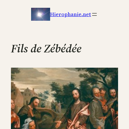
Aller
au
Hierophanie.net
contenu
Fils de Zébédée