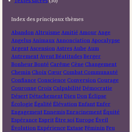
Textes sacrés
(30)
Index des principaux thèmes
Abandon
Altruisme
Amitié
Amour
Ange
Angelus
Animaux
Annonciation
Apocalypse
Argent
Ascension
Astres
Aube
Aum
Autrement
Avent
Béatitudes
Berger
Bonheur
Bonté
Carême
Cène
Changement
Chemin
Choix
Cœur
Combat
Communauté
Confiance
Conscience
Conversion
Courage
Couronne
Croix
Culpabilité
Démocratie
Désert
Détachement
Dieu
Don
Éclipse
Écologie
Égalité
Élévation
Enfant
Enfer
Engagement
Ennemis
Enracinement
Équité
Espérance
Esprit
Être soi
Europe
Éveil
Évolution
Expérience
Extase
Féminin
Feu