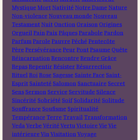
Mystique
Mort
Nativité
Notre Dame
Nature
Non-violence
Nouveau monde
Nouveau
Testament
Nuit
Onction
Oraison
Origines
Orgueil
Pain
Paix
Pâques
Parabole
Pardon
Parfum
Parole
Pauvre
Péché
Pentecôte
Père
Persévérance
Peur
Pont
Psaume
Quête
Réincarnation
Rencontre
Rendre Grâce
Repas
Repentir
Résister
Résurrection
Rituel
Roi
Rose
Sagesse
Sainte Face
Saint-
Esprit
Sainteté
Salomon
Sanctuaire
Secret
Sens
Sermon
Service
Servitude
Silence
Sincérité
Sobriété
Soif
Solidarité
Solitude
Souffrance
Soufisme
Spiritualité
Tempérance
Terre
Travail
Transformation
Veda
Verbe
Vérité
Vertu
Victoire
Vie
Vie
intérieure
Vin
Visitation
Voyage