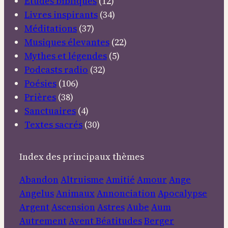
Etudes bibliques
(12)
Livres inspirants
(34)
Méditations
(37)
Musiques élevantes
(22)
Mythes et légendes
(5)
Podcasts radio
(32)
Poésies
(106)
Prières
(38)
Sanctuaires
(4)
Textes sacrés
(30)
Index des principaux thèmes
Abandon
Altruisme
Amitié
Amour
Ange
Angelus
Animaux
Annonciation
Apocalypse
Argent
Ascension
Astres
Aube
Aum
Autrement
Avent
Béatitudes
Berger