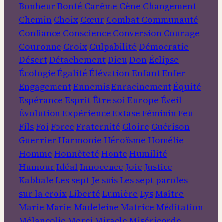
Bonheur
Bonté
Carême
Cène
Changement
Chemin
Choix
Cœur
Combat
Communauté
Confiance
Conscience
Conversion
Courage
Couronne
Croix
Culpabilité
Démocratie
Désert
Détachement
Dieu
Don
Éclipse
Écologie
Égalité
Élévation
Enfant
Enfer
Engagement
Ennemis
Enracinement
Équité
Espérance
Esprit
Être soi
Europe
Éveil
Évolution
Expérience
Extase
Féminin
Feu
Fils
Foi
Force
Fraternité
Gloire
Guérison
Guerrier
Harmonie
Héroïsme
Homélie
Homme
Honnêteté
Honte
Humilité
Humour
Idéal
Innocence
Joie
Justice
Kabbale
Les sept Je suis
Les sept paroles
sur la croix
Liberté
Lumière
Lys
Maître
Marie
Marie-Madeleine
Matrice
Méditation
Mélancolie
Merci
Miracle
Miséricorde