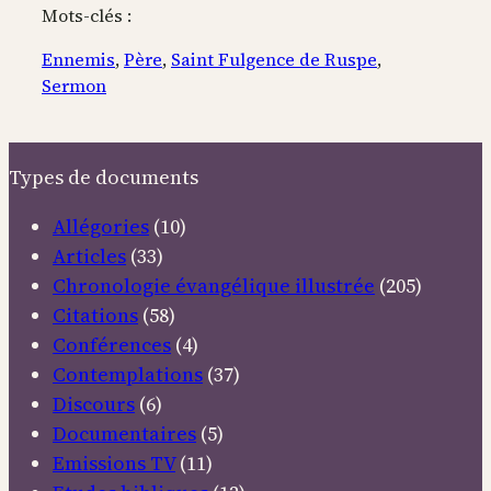
Mots-clés :
Ennemis
, 
Père
, 
Saint Fulgence de Ruspe
, 
Sermon
Types de documents
Allégories
(10)
Articles
(33)
Chronologie évangélique illustrée
(205)
Citations
(58)
Conférences
(4)
Contemplations
(37)
Discours
(6)
Documentaires
(5)
Emissions TV
(11)