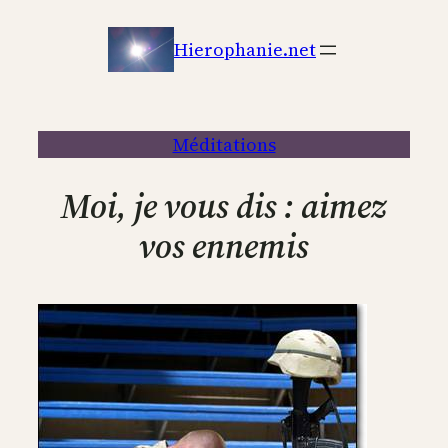
Aller
au
Hierophanie.net
contenu
Méditations
Moi, je vous dis : aimez
vos ennemis