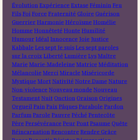
Évolution
Expérience
Extase
Féminin
Feu
Fils
Foi
Force
Fraternité
Gloire
Guérison
Guerrier
Harmonie
Héroïsme
Homélie
Homme
Honnêteté
Honte
Humilité
Humour
Idéal
Innocence
Joie
Justice
Kabbale
Les sept Je suis
Les sept paroles
sur la croix
Liberté
Lumière
Lys
Maître
Marie
Marie-Madeleine
Matrice
Méditation
Mélancolie
Merci
Miracle
Miséricorde
Mystique
Mort
Nativité
Notre Dame
Nature
Non-violence
Nouveau monde
Nouveau
Testament
Nuit
Onction
Oraison
Origines
Orgueil
Pain
Paix
Pâques
Parabole
Pardon
Parfum
Parole
Pauvre
Péché
Pentecôte
Père
Persévérance
Peur
Pont
Psaume
Quête
Réincarnation
Rencontre
Rendre Grâce