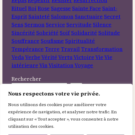
Repas
Repentir
Résister
Résurrection
Rituel
Roi
Rose
Sagesse
Sainte Face
Saint-
Esprit
Sainteté
Salomon
Sanctuaire
Secret
Sens
Sermon
Service
Servitude
Silence
Sincérité
Sobriété
Soif
Solidarité
Solitude
Souffrance
Soufisme
Spiritualité
Tempérance
Terre
Travail
Transformation
Veda
Verbe
Vérité
Vertu
Victoire
Vie
Vie
intérieure
Vin
Visitation
Voyage
Rechercher
Nous respectons votre vie privée.
Informations
Nous utilisons des cookies pour améliorer votre
expérience de navigation, et analyser notre trafic. En
À Propos
cliquant sur « Tout accepter », vous consentez à notre
Contact
utilisation des cookies.
Mentions légales