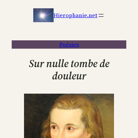
Aller
au
Hierophanie.net
contenu
Poésies
Sur nulle tombe de
douleur