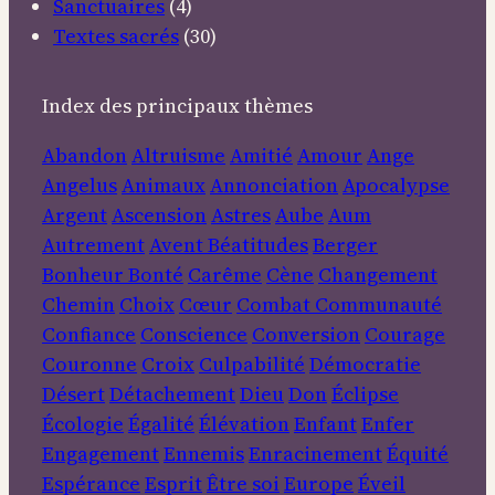
Sanctuaires
(4)
Textes sacrés
(30)
Index des principaux thèmes
Abandon
Altruisme
Amitié
Amour
Ange
Angelus
Animaux
Annonciation
Apocalypse
Argent
Ascension
Astres
Aube
Aum
Autrement
Avent
Béatitudes
Berger
Bonheur
Bonté
Carême
Cène
Changement
Chemin
Choix
Cœur
Combat
Communauté
Confiance
Conscience
Conversion
Courage
Couronne
Croix
Culpabilité
Démocratie
Désert
Détachement
Dieu
Don
Éclipse
Écologie
Égalité
Élévation
Enfant
Enfer
Engagement
Ennemis
Enracinement
Équité
Espérance
Esprit
Être soi
Europe
Éveil