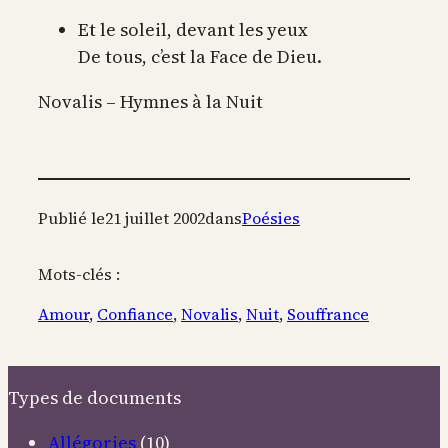
Et le soleil, devant les yeux
De tous, c’est la Face de Dieu.
Novalis – Hymnes à la Nuit
Publié le
21 juillet 2002
dans
Poésies
Mots-clés :
Amour
, 
Confiance
, 
Novalis
, 
Nuit
, 
Souffrance
Types de documents
Allégories
(10)