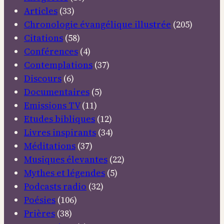
Articles
(33)
Chronologie évangélique illustrée
(205)
Citations
(58)
Conférences
(4)
Contemplations
(37)
Discours
(6)
Documentaires
(5)
Emissions TV
(11)
Etudes bibliques
(12)
Livres inspirants
(34)
Méditations
(37)
Musiques élevantes
(22)
Mythes et légendes
(5)
Podcasts radio
(32)
Poésies
(106)
Prières
(38)