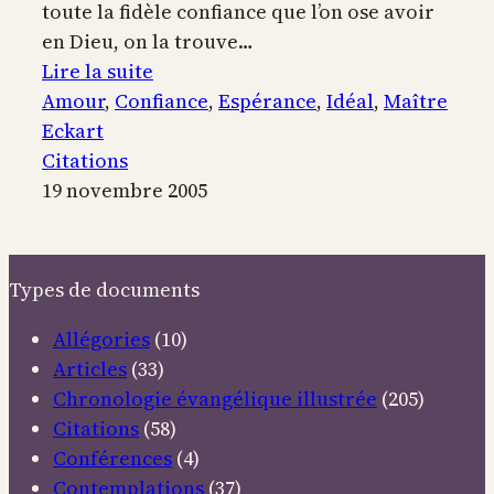
toute la fidèle confiance que l’on ose avoir
en Dieu, on la trouve…
:
Lire la suite
L’amour
Amour
, 
Confiance
, 
Espérance
, 
Idéal
, 
Maître
véritable
Eckart
Citations
19 novembre 2005
Types de documents
Allégories
(10)
Articles
(33)
Chronologie évangélique illustrée
(205)
Citations
(58)
Conférences
(4)
Contemplations
(37)