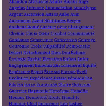
Abandon
Altruisme
Amitié
Amour
Ange
Angelus
Animaux
Annonciation
Apocalypse
Argent
Ascension
Astres
Aube
Aum
Autrement
Avent
Béatitudes
Berger
Bonheur
Bonté
Carême
Cène
Changement
Chemin
Choix
Cœur
Combat
Communauté
Confiance
Conscience
Conversion
Courage
Couronne
Croix
Culpabilité
Démocratie
Désert
Détachement
Dieu
Don
Éclipse
Écologie
Égalité
Élévation
Enfant
Enfer
Engagement
Ennemis
Enracinement
Équité
Espérance
Esprit
Être soi
Europe
Éveil
Évolution
Expérience
Extase
Féminin
Feu
Fils
Foi
Force
Fraternité
Gloire
Guérison
Guerrier
Harmonie
Héroïsme
Homélie
Homme
Honnêteté
Honte
Humilité
Humour
Idéal
Innocence
Joie
Justice