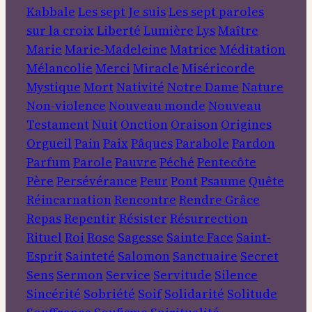
Kabbale
Les sept Je suis
Les sept paroles
sur la croix
Liberté
Lumière
Lys
Maître
Marie
Marie-Madeleine
Matrice
Méditation
Mélancolie
Merci
Miracle
Miséricorde
Mystique
Mort
Nativité
Notre Dame
Nature
Non-violence
Nouveau monde
Nouveau
Testament
Nuit
Onction
Oraison
Origines
Orgueil
Pain
Paix
Pâques
Parabole
Pardon
Parfum
Parole
Pauvre
Péché
Pentecôte
Père
Persévérance
Peur
Pont
Psaume
Quête
Réincarnation
Rencontre
Rendre Grâce
Repas
Repentir
Résister
Résurrection
Rituel
Roi
Rose
Sagesse
Sainte Face
Saint-
Esprit
Sainteté
Salomon
Sanctuaire
Secret
Sens
Sermon
Service
Servitude
Silence
Sincérité
Sobriété
Soif
Solidarité
Solitude