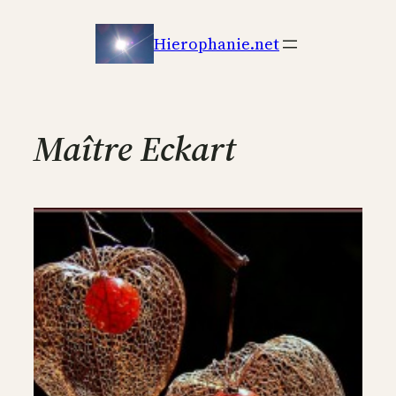
Aller
au
Hierophanie.net
contenu
Maître Eckart