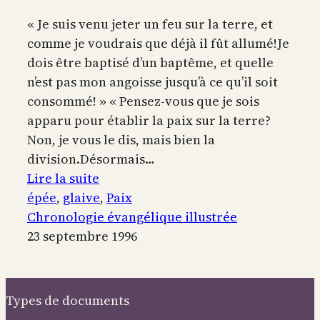
« Je suis venu jeter un feu sur la terre, et
comme je voudrais que déjà il fût allumé!Je
dois être baptisé d’un baptême, et quelle
n’est pas mon angoisse jusqu’à ce qu’il soit
consommé! » « Pensez-vous que je sois
apparu pour établir la paix sur la terre?
Non, je vous le dis, mais bien la
division.Désormais…
:
Lire la suite
Je
épée
, 
glaive
, 
Paix
ne
Chronologie évangélique illustrée
suis
23 septembre 1996
pas
venu
pour
Types de documents
vous