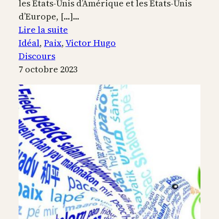
les États-Unis d’Amérique et les États-Unis
d’Europe, […]…
:
Lire la suite
Discours
Idéal
, 
Paix
, 
Victor Hugo
du
Discours
congrès
7 octobre 2023
de
la
paix