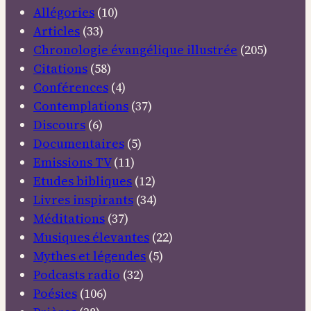
apporter
Allégories
(10)
la
Articles
(33)
paix
Chronologie évangélique illustrée
(205)
mais
Citations
(58)
l’épée
Conférences
(4)
Contemplations
(37)
Discours
(6)
Documentaires
(5)
Emissions TV
(11)
Etudes bibliques
(12)
Livres inspirants
(34)
Méditations
(37)
Musiques élevantes
(22)
Mythes et légendes
(5)
Podcasts radio
(32)
Poésies
(106)