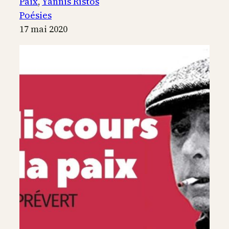
C’est
Paix
, 
Yánnis Rístos
la
Poésies
Paix…
17 mai 2020