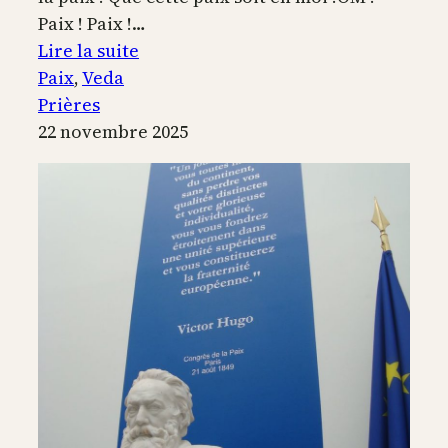
Paix ! Paix !…
:
Lire la suite
Prière
Paix
, 
Veda
védique
Prières
pour
22 novembre 2025
la
Paix