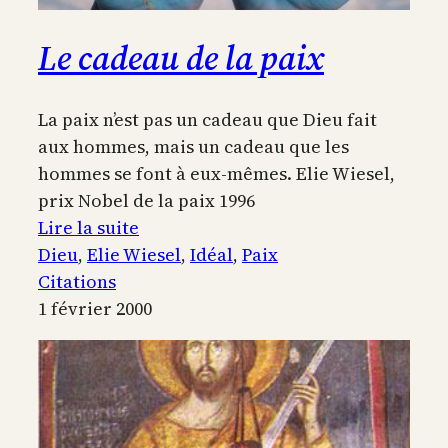
Le cadeau de la paix
La paix n’est pas un cadeau que Dieu fait
aux hommes, mais un cadeau que les
hommes se font à eux-mêmes. Elie Wiesel,
prix Nobel de la paix 1996
:
Lire la suite
Le
Dieu
, 
Elie Wiesel
, 
Idéal
, 
Paix
cadeau
Citations
de
1 février 2000
la
paix