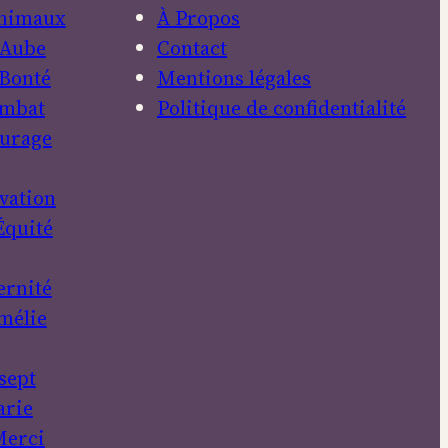
nimaux
À Propos
Aube
Contact
Bonté
Mentions légales
mbat
Politique de confidentialité
urage
vation
Équité
ernité
mélie
sept
rie
erci