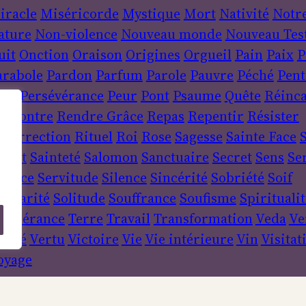
iracle
Miséricorde
Mystique
Mort
Nativité
Notr
ature
Non-violence
Nouveau monde
Nouveau Tes
uit
Onction
Oraison
Origines
Orgueil
Pain
Paix
P
arabole
Pardon
Parfum
Parole
Pauvre
Péché
Pent
ère
Persévérance
Peur
Pont
Psaume
Quête
Réinca
encontre
Rendre Grâce
Repas
Repentir
Résister
ésurrection
Rituel
Roi
Rose
Sagesse
Sainte Face
S
sprit
Sainteté
Salomon
Sanctuaire
Secret
Sens
Se
ervice
Servitude
Silence
Sincérité
Sobriété
Soif
lidarité
Solitude
Souffrance
Soufisme
Spiritualit
empérance
Terre
Travail
Transformation
Veda
Ve
érité
Vertu
Victoire
Vie
Vie intérieure
Vin
Visitat
oyage
echercher