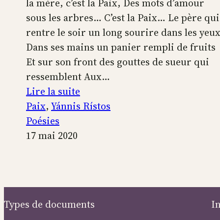
la mère, c’est la Paix, Des mots d’amour
sous les arbres… C’est la Paix… Le père qui
rentre le soir un long sourire dans les yeu
Dans ses mains un panier rempli de fruits
Et sur son front des gouttes de sueur qui
ressemblent Aux…
:
Lire la suite
C’est
Paix
, 
Yánnis Rístos
la
Poésies
Paix…
17 mai 2020
Types de documents
I