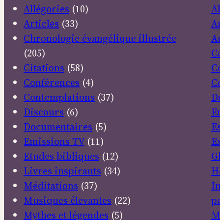
Allégories
(10)
A
Articles
(33)
A
Chronologie évangélique illustrée
A
(205)
C
Citations
(58)
C
Conférences
(4)
C
Contemplations
(37)
D
Discours
(6)
E
Documentaires
(5)
E
Emissions TV
(11)
E
Etudes bibliques
(12)
G
Livres inspirants
(34)
H
Méditations
(37)
I
Musiques élevantes
(22)
pa
Mythes et légendes
(5)
M