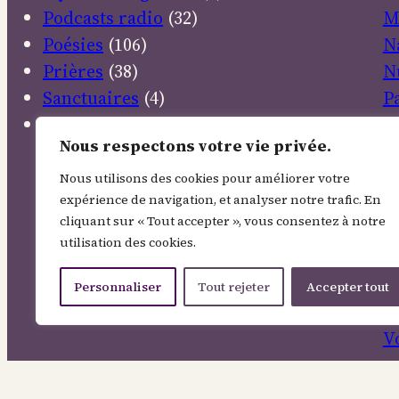
Podcasts radio
(32)
M
Poésies
(106)
N
Prières
(38)
N
Sanctuaires
(4)
P
Textes sacrés
(30)
P
Nous respectons votre vie privée.
R
R
Nous utilisons des cookies pour améliorer votre
expérience de navigation, et analyser notre trafic. En
E
cliquant sur « Tout accepter », vous consentez à notre
S
utilisation des cookies.
So
T
Personnaliser
Tout rejeter
Accepter tout
V
V
R