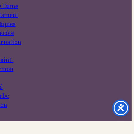
e Dame
tament
âques
ecôte
rnation
aint-
rmon
é
rbe
ion