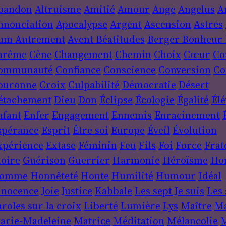
bandon
Altruisme
Amitié
Amour
Ange
Angelus
A
nnonciation
Apocalypse
Argent
Ascension
Astres
um
Autrement
Avent
Béatitudes
Berger
Bonheur
arême
Cène
Changement
Chemin
Choix
Cœur
Co
ommunauté
Confiance
Conscience
Conversion
Co
ouronne
Croix
Culpabilité
Démocratie
Désert
étachement
Dieu
Don
Éclipse
Écologie
Égalité
Élé
nfant
Enfer
Engagement
Ennemis
Enracinement
spérance
Esprit
Être soi
Europe
Éveil
Évolution
xpérience
Extase
Féminin
Feu
Fils
Foi
Force
Frat
loire
Guérison
Guerrier
Harmonie
Héroïsme
Ho
omme
Honnêteté
Honte
Humilité
Humour
Idéal
nnocence
Joie
Justice
Kabbale
Les sept Je suis
Les 
roles sur la croix
Liberté
Lumière
Lys
Maître
Ma
arie-Madeleine
Matrice
Méditation
Mélancolie
M