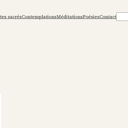
Rech
tes sacrés
Contemplations
Méditations
Poésies
Contact