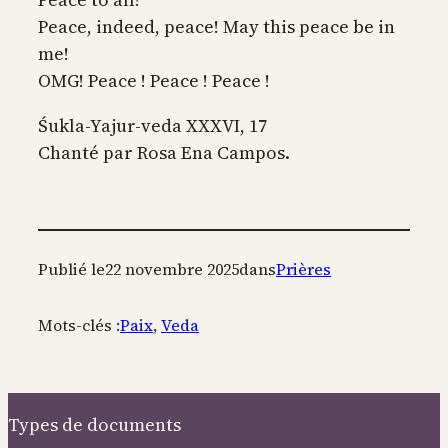
Peace, indeed, peace! May this peace be in
me!
OMG! Peace ! Peace ! Peace !
Śukla-Yajur-veda XXXVI, 17
Chanté par Rosa Ena Campos.
Publié le
22 novembre 2025
dans
Prières
Mots-clés :
Paix
, 
Veda
Types de documents