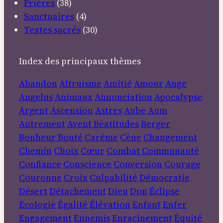
Prières
(38)
Sanctuaires
(4)
Textes sacrés
(30)
Index des principaux thèmes
Abandon
Altruisme
Amitié
Amour
Ange
Angelus
Animaux
Annonciation
Apocalypse
Argent
Ascension
Astres
Aube
Aum
Autrement
Avent
Béatitudes
Berger
Bonheur
Bonté
Carême
Cène
Changement
Chemin
Choix
Cœur
Combat
Communauté
Confiance
Conscience
Conversion
Courage
Couronne
Croix
Culpabilité
Démocratie
Désert
Détachement
Dieu
Don
Éclipse
Écologie
Égalité
Élévation
Enfant
Enfer
Engagement
Ennemis
Enracinement
Équité