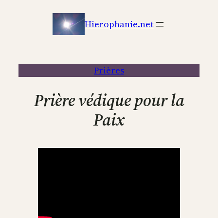
Aller
au
Hierophanie.net
contenu
Prières
Prière védique pour la
Paix