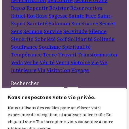
Réincarnation
Rencontre
Rendre Grâce
Repas
Repentir
Résister
Résurrection
Rituel
Roi
Rose
Sagesse
Sainte Face
Saint-
Esprit
Sainteté
Salomon
Sanctuaire
Secret
Sens
Sermon
Service
Servitude
Silence
Sincérité
Sobriété
Soif
Solidarité
Solitude
Souffrance
Soufisme
Spiritualité
Tempérance
Terre
Travail
Transformation
Veda
Verbe
Vérité
Vertu
Victoire
Vie
Vie
intérieure
Vin
Visitation
Voyage
Rechercher
Nous respectons votre vie privée.
Informations
Nous utilisons des cookies pour améliorer votre
expérience de navigation, et analyser notre trafic. En
À Propos
cliquant sur « Tout accepter », vous consentez à notre
Contact
utilisation des cookies.