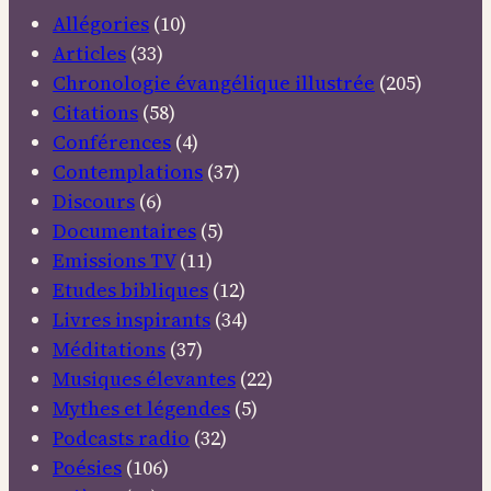
Allégories
(10)
Articles
(33)
Chronologie évangélique illustrée
(205)
Citations
(58)
Conférences
(4)
Contemplations
(37)
Discours
(6)
Documentaires
(5)
Emissions TV
(11)
Etudes bibliques
(12)
Livres inspirants
(34)
Méditations
(37)
Musiques élevantes
(22)
Mythes et légendes
(5)
Podcasts radio
(32)
Poésies
(106)