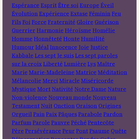
Espérance
Esprit
Être soi
Europe
Éveil
Évolution
Expérience
Extase
Féminin
Feu
Fils
Foi
Force
Fraternité
Gloire
Guérison
Guerrier
Harmonie
Héroïsme
Homélie
Homme
Honnêteté
Honte
Humilité
Humour
Idéal
Innocence
Joie
Justice
Kabbale
Les sept Je suis
Les sept paroles
sur la croix
Liberté
Lumière
Lys
Maître
Marie
Marie-Madeleine
Matrice
Méditation
Mélancolie
Merci
Miracle
Miséricorde
Mystique
Mort
Nativité
Notre Dame
Nature
Non-violence
Nouveau monde
Nouveau
Testament
Nuit
Onction
Oraison
Origines
Orgueil
Pain
Paix
Pâques
Parabole
Pardon
Parfum
Parole
Pauvre
Péché
Pentecôte
Père
Persévérance
Peur
Pont
Psaume
Quête