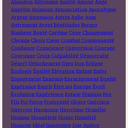
Abandon
Altruisme
Amitié
Amour
Ange
Angelus
Animaux
Annonciation
Apocalypse
Argent
Ascension
Astres
Aube
Aum
Autrement
Avent
Béatitudes
Berger
Bonheur
Bonté
Carême
Cène
Changement
Chemin
Choix
Cœur
Combat
Communauté
Confiance
Conscience
Conversion
Courage
Couronne
Croix
Culpabilité
Démocratie
Désert
Détachement
Dieu
Don
Éclipse
Écologie
Égalité
Élévation
Enfant
Enfer
Engagement
Ennemis
Enracinement
Équité
Espérance
Esprit
Être soi
Europe
Éveil
Évolution
Expérience
Extase
Féminin
Feu
Fils
Foi
Force
Fraternité
Gloire
Guérison
Guerrier
Harmonie
Héroïsme
Homélie
Homme
Honnêteté
Honte
Humilité
Humour
Idéal
Innocence
Joie
Justice