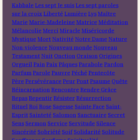
Kabbale
Les sept Je suis
Les sept paroles
sur la croix
Liberté
Lumière
Lys
Maître
Marie
Marie-Madeleine
Matrice
Méditation
Mélancolie
Merci
Miracle
Miséricorde
Mystique
Mort
Nativité
Notre Dame
Nature
Non-violence
Nouveau monde
Nouveau
Testament
Nuit
Onction
Oraison
Origines
Orgueil
Pain
Paix
Pâques
Parabole
Pardon
Parfum
Parole
Pauvre
Péché
Pentecôte
Père
Persévérance
Peur
Pont
Psaume
Quête
Réincarnation
Rencontre
Rendre Grâce
Repas
Repentir
Résister
Résurrection
Rituel
Roi
Rose
Sagesse
Sainte Face
Saint-
Esprit
Sainteté
Salomon
Sanctuaire
Secret
Sens
Sermon
Service
Servitude
Silence
Sincérité
Sobriété
Soif
Solidarité
Solitude