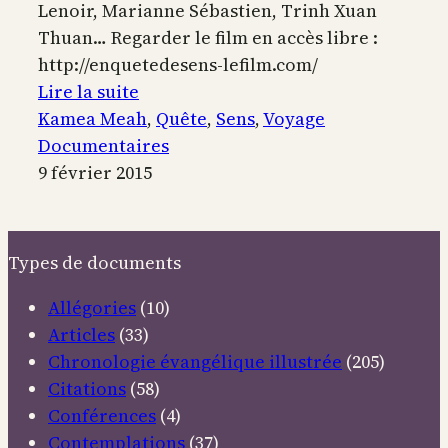
Lenoir, Marianne Sébastien, Trinh Xuan
Thuan… Regarder le film en accès libre :
http://enquetedesens-lefilm.com/
:
Lire la suite
En
Kamea Meah
, 
Quête
, 
Sens
, 
Voyage
Quête
Documentaires
de
9 février 2015
Sens
Types de documents
Allégories
(10)
Articles
(33)
Chronologie évangélique illustrée
(205)
Citations
(58)
Conférences
(4)
Contemplations
(37)