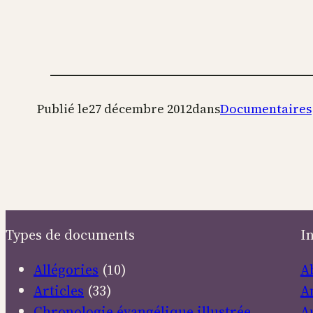
Publié le
27 décembre 2012
dans
Documentaires
Types de documents
I
Allégories
(10)
A
Articles
(33)
A
Chronologie évangélique illustrée
A