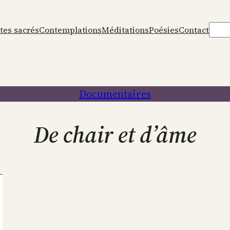
Rech
tes sacrés
Contemplations
Méditations
Poésies
Contact
Documentaires
De chair et d’âme