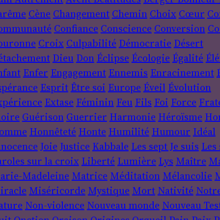
arême
Cène
Changement
Chemin
Choix
Cœur
Co
ommunauté
Confiance
Conscience
Conversion
Co
ouronne
Croix
Culpabilité
Démocratie
Désert
étachement
Dieu
Don
Éclipse
Écologie
Égalité
Élé
nfant
Enfer
Engagement
Ennemis
Enracinement
spérance
Esprit
Être soi
Europe
Éveil
Évolution
xpérience
Extase
Féminin
Feu
Fils
Foi
Force
Frat
loire
Guérison
Guerrier
Harmonie
Héroïsme
Ho
omme
Honnêteté
Honte
Humilité
Humour
Idéal
nnocence
Joie
Justice
Kabbale
Les sept Je suis
Les 
roles sur la croix
Liberté
Lumière
Lys
Maître
Ma
arie-Madeleine
Matrice
Méditation
Mélancolie
M
iracle
Miséricorde
Mystique
Mort
Nativité
Notr
ature
Non-violence
Nouveau monde
Nouveau Tes