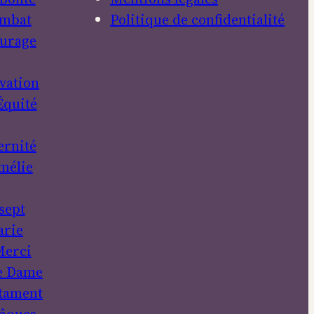
mbat
Politique de confidentialité
urage
vation
Équité
ernité
mélie
sept
rie
erci
e Dame
tament