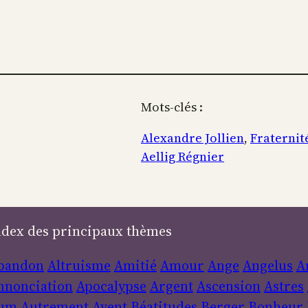
Mots-clés :
Alexandre Jollien
, 
Fraternit
Aellig Régnier
ndex des principaux thèmes
bandon
Altruisme
Amitié
Amour
Ange
Angelus
A
nnonciation
Apocalypse
Argent
Ascension
Astres
um
Autrement
Avent
Béatitudes
Berger
Bonheur