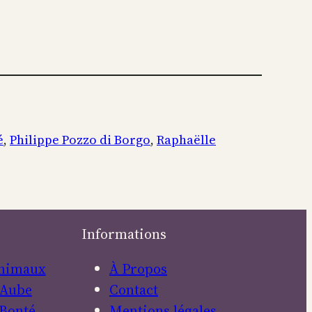
é
, 
Philippe Pozzo di Borgo
, 
Raphaëlle
Informations
nimaux
À Propos
Aube
Contact
Bonté
Mentions légales