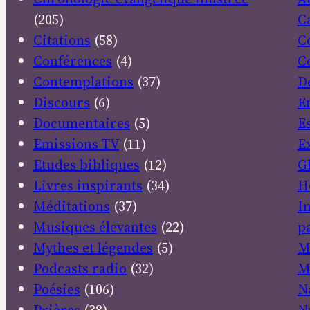
(205)
C
Citations
(58)
C
Conférences
(4)
C
Contemplations
(37)
D
Discours
(6)
E
Documentaires
(5)
E
Emissions TV
(11)
E
Etudes bibliques
(12)
G
Livres inspirants
(34)
H
Méditations
(37)
I
Musiques élevantes
(22)
pa
Mythes et légendes
(5)
M
Podcasts radio
(32)
M
Poésies
(106)
N