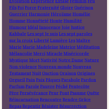
Évolution
Expérience
Extase
Féminin
Feu
Fils
Foi
Force
Fraternité
Gloire
Guérison
Guerrier
Harmonie
Héroïsme
Homélie
Homme
Honnêteté
Honte
Humilité
Humour
Idéal
Innocence
Joie
Justice
Kabbale
Les sept Je suis
Les sept paroles
sur la croix
Liberté
Lumière
Lys
Maître
Marie
Marie-Madeleine
Matrice
Méditation
Mélancolie
Merci
Miracle
Miséricorde
Mystique
Mort
Nativité
Notre Dame
Nature
Non-violence
Nouveau monde
Nouveau
Testament
Nuit
Onction
Oraison
Origines
Orgueil
Pain
Paix
Pâques
Parabole
Pardon
Parfum
Parole
Pauvre
Péché
Pentecôte
Père
Persévérance
Peur
Pont
Psaume
Quête
Réincarnation
Rencontre
Rendre Grâce
Repas
Repentir
Résister
Résurrection