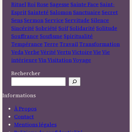
Rituel
Roi
Rose
Sagesse
Sainte Face
Saint-
Esprit
Sainteté
Salomon
Sanctuaire
Secret
Sens
Sermon
Service
Servitude
Silence
Sincérité
Sobriété
Soif
Solidarité
Solitude
Souffrance
Soufisme
Spiritualité
Tempérance
Terre
Travail
Transformation
Veda
Verbe
Vérité
Vertu
Victoire
Vie
Vie
intérieure
Vin
Visitation
Voyage
Rechercher
Informations
À Propos
Contact
Mentions légales