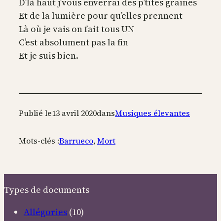
D’là haut j’vous enverrai des p’tites graines
Et de la lumière pour qu’elles prennent
Là où je vais on fait tous UN
C’est absolument pas la fin
Et je suis bien.
Publié le
13 avril 2020
dans
Musiques élevantes
Mots-clés :
Barrueco
, 
Mort
Types de documents
Allégories
(10)