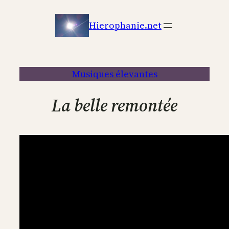
Aller
au
Hierophanie.net
contenu
Musiques élevantes
La belle remontée