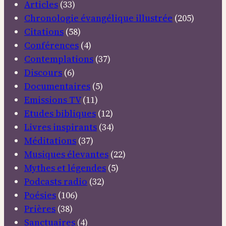
Articles
(33)
Chronologie évangélique illustrée
(205)
Citations
(58)
Conférences
(4)
Contemplations
(37)
Discours
(6)
Documentaires
(5)
Emissions TV
(11)
Etudes bibliques
(12)
Livres inspirants
(34)
Méditations
(37)
Musiques élevantes
(22)
Mythes et légendes
(5)
Podcasts radio
(32)
Poésies
(106)
Prières
(38)
Sanctuaires
(4)