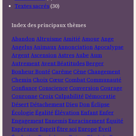
Textes sacrés
(30)
Index des principaux thèmes
Abandon
Altruisme
Amitié
Amour
Ange
Angelus
Animaux
Annonciation
Apocalypse
Argent
Ascension
Astres
Aube
Aum
Autrement
Avent
Béatitudes
Berger
Bonheur
Bonté
Carême
Cène
Changement
Chemin
Choix
Cœur
Combat
Communauté
Confiance
Conscience
Conversion
Courage
Couronne
Croix
Culpabilité
Démocratie
Désert
Détachement
Dieu
Don
Éclipse
Écologie
Égalité
Élévation
Enfant
Enfer
Engagement
Ennemis
Enracinement
Équité
Espérance
Esprit
Être soi
Europe
Éveil