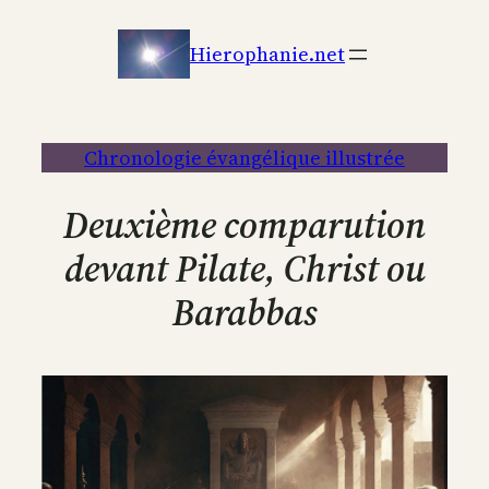
Aller
au
Hierophanie.net
contenu
Chronologie évangélique illustrée
Deuxième comparution
devant Pilate, Christ ou
Barabbas