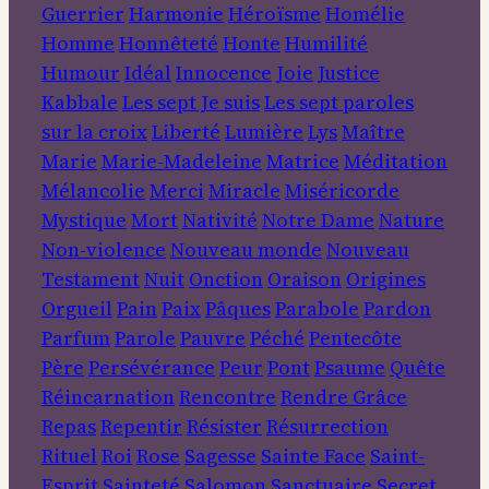
Guerrier
Harmonie
Héroïsme
Homélie
Homme
Honnêteté
Honte
Humilité
Humour
Idéal
Innocence
Joie
Justice
Kabbale
Les sept Je suis
Les sept paroles
sur la croix
Liberté
Lumière
Lys
Maître
Marie
Marie-Madeleine
Matrice
Méditation
Mélancolie
Merci
Miracle
Miséricorde
Mystique
Mort
Nativité
Notre Dame
Nature
Non-violence
Nouveau monde
Nouveau
Testament
Nuit
Onction
Oraison
Origines
Orgueil
Pain
Paix
Pâques
Parabole
Pardon
Parfum
Parole
Pauvre
Péché
Pentecôte
Père
Persévérance
Peur
Pont
Psaume
Quête
Réincarnation
Rencontre
Rendre Grâce
Repas
Repentir
Résister
Résurrection
Rituel
Roi
Rose
Sagesse
Sainte Face
Saint-
Esprit
Sainteté
Salomon
Sanctuaire
Secret