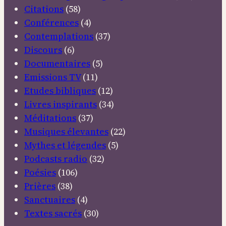
Citations
(58)
Conférences
(4)
Contemplations
(37)
Discours
(6)
Documentaires
(5)
Emissions TV
(11)
Etudes bibliques
(12)
Livres inspirants
(34)
Méditations
(37)
Musiques élevantes
(22)
Mythes et légendes
(5)
Podcasts radio
(32)
Poésies
(106)
Prières
(38)
Sanctuaires
(4)
Textes sacrés
(30)