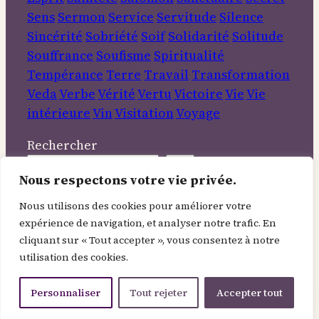
Sens
Sermon
Service
Servitude
Silence
Sincérité
Sobriété
Soif
Solidarité
Solitude
Souffrance
Soufisme
Spiritualité
Tempérance
Terre
Travail
Transformation
Veda
Verbe
Vérité
Vertu
Victoire
Vie
Vie
intérieure
Vin
Visitation
Voyage
Rechercher
Nous respectons votre vie privée.
Informations
Nous utilisons des cookies pour améliorer votre
expérience de navigation, et analyser notre trafic. En
À Propos
cliquant sur « Tout accepter », vous consentez à notre
Contact
utilisation des cookies.
Mentions légales
Politique de confidentialité
Personnaliser
Tout rejeter
Accepter tout