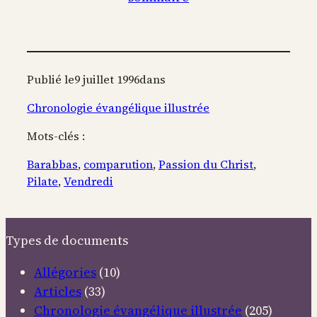
Publié le
9 juillet 1996
dans
Chronologie évangélique illustrée
Mots-clés :
Barabbas
, 
comparution
, 
Passion du Christ
, 
Pilate
, 
Vendredi
Types de documents
Allégories
(10)
Articles
(33)
Chronologie évangélique illustrée
(205)