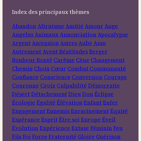
Index des principaux thèmes
Abandon
Altruisme
Amitié
Amour
Ange
Angelus
Animaux
Annonciation
Apocalypse
Argent
Ascension
Astres
Aube
Aum
Autrement
Avent
Béatitudes
Berger
Bonheur
Bonté
Carême
Cène
Changement
Chemin
Choix
Cœur
Combat
Communauté
Confiance
Conscience
Conversion
Courage
Couronne
Croix
Culpabilité
Démocratie
Désert
Détachement
Dieu
Don
Éclipse
Écologie
Égalité
Élévation
Enfant
Enfer
Engagement
Ennemis
Enracinement
Équité
Espérance
Esprit
Être soi
Europe
Éveil
Évolution
Expérience
Extase
Féminin
Feu
Fils
Foi
Force
Fraternité
Gloire
Guérison