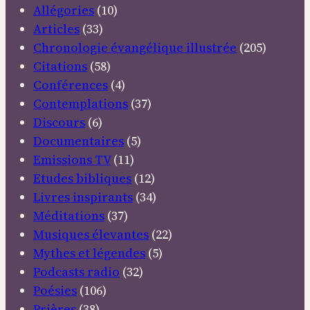
Allégories
(10)
Articles
(33)
Chronologie évangélique illustrée
(205)
Citations
(58)
Conférences
(4)
Contemplations
(37)
Discours
(6)
Documentaires
(5)
Emissions TV
(11)
Etudes bibliques
(12)
Livres inspirants
(34)
Méditations
(37)
Musiques élevantes
(22)
Mythes et légendes
(5)
Podcasts radio
(32)
Poésies
(106)
Prières
(38)