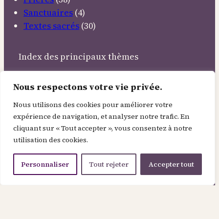
Sanctuaires
(4)
Textes sacrés
(30)
Index des principaux thèmes
Abandon
Altruisme
Amitié
Amour
Ange
Nous respectons votre vie privée.
Angelus
Animaux
Annonciation
Apocalypse
Argent
Ascension
Astres
Aube
Aum
Nous utilisons des cookies pour améliorer votre
expérience de navigation, et analyser notre trafic. En
Autrement
Avent
Béatitudes
Berger
cliquant sur « Tout accepter », vous consentez à notre
Bonheur
Bonté
Carême
Cène
Changement
utilisation des cookies.
Chemin
Choix
Cœur
Combat
Communauté
Confiance
Conscience
Conversion
Courage
Personnaliser
Tout rejeter
Accepter tout
Couronne
Croix
Culpabilité
Démocratie
Désert
Détachement
Dieu
Don
Éclipse
Écologie
Égalité
Élévation
Enfant
Enfer
Engagement
Ennemis
Enracinement
Équité