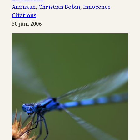
Innocence
Animaux
, 
Christian Bobin
, 
Innocence
fabuleuse
Citations
30 juin 2006