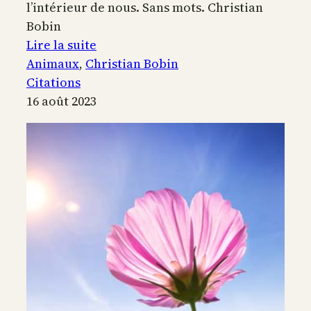
l’intérieur de nous. Sans mots. Christian
Bobin
:
Lire la suite
Dans
Animaux
, 
Christian Bobin
les
Citations
yeux
16 août 2023
d’un
chat