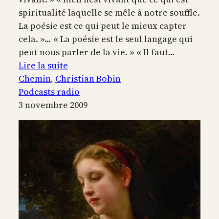
spiritualité laquelle se mêle à notre souffle.
La poésie est ce qui peut le mieux capter
cela. »… « La poésie est le seul langage qui
peut nous parler de la vie. » « Il faut…
:
Lire la suite
La
Chemin
, 
Christian Bobin
poésie
Podcasts radio
comme
3 novembre 2009
chemin
spirituel