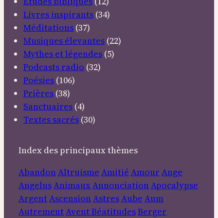
Etudes bibliques
(12)
Livres inspirants
(34)
Méditations
(37)
Musiques élevantes
(22)
Mythes et légendes
(5)
Podcasts radio
(32)
Poésies
(106)
Prières
(38)
Sanctuaires
(4)
Textes sacrés
(30)
Index des principaux thèmes
Abandon
Altruisme
Amitié
Amour
Ange
Angelus
Animaux
Annonciation
Apocalypse
Argent
Ascension
Astres
Aube
Aum
Autrement
Avent
Béatitudes
Berger