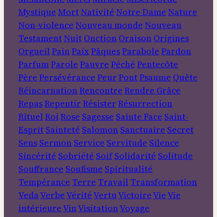
Mystique
Mort
Nativité
Notre Dame
Nature
Non-violence
Nouveau monde
Nouveau
Testament
Nuit
Onction
Oraison
Origines
Orgueil
Pain
Paix
Pâques
Parabole
Pardon
Parfum
Parole
Pauvre
Péché
Pentecôte
Père
Persévérance
Peur
Pont
Psaume
Quête
Réincarnation
Rencontre
Rendre Grâce
Repas
Repentir
Résister
Résurrection
Rituel
Roi
Rose
Sagesse
Sainte Face
Saint-
Esprit
Sainteté
Salomon
Sanctuaire
Secret
Sens
Sermon
Service
Servitude
Silence
Sincérité
Sobriété
Soif
Solidarité
Solitude
Souffrance
Soufisme
Spiritualité
Tempérance
Terre
Travail
Transformation
Veda
Verbe
Vérité
Vertu
Victoire
Vie
Vie
intérieure
Vin
Visitation
Voyage