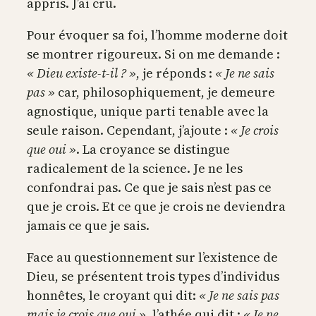
appris. J’ai cru.
Pour évoquer sa foi, l’homme moderne doit
se montrer rigoureux. Si on me demande :
« Dieu existe-t-il ? »
, je réponds :
« Je ne sais
pas »
car, philosophiquement, je demeure
agnostique, unique parti tenable avec la
seule raison. Cependant, j’ajoute :
« Je crois
que oui »
. La croyance se distingue
radicalement de la science. Je ne les
confondrai pas. Ce que je sais n’est pas ce
que je crois. Et ce que je crois ne deviendra
jamais ce que je sais.
Face au questionnement sur l’existence de
Dieu, se présentent trois types d’individus
honnêtes, le croyant qui dit:
« Je ne sais pas
mais je crois que oui »
, l’athée qui dit :
« Je ne