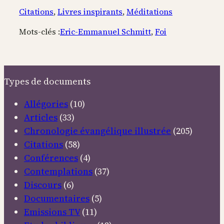
Citations
, 
Livres inspirants
, 
Méditations
Mots-clés :
Eric-Emmanuel Schmitt
, 
Foi
Types de documents
Allégories
(10)
Articles
(33)
Chronologie évangélique illustrée
(205)
Citations
(58)
Conférences
(4)
Contemplations
(37)
Discours
(6)
Documentaires
(5)
Emissions TV
(11)