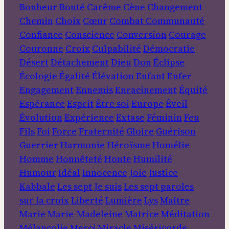
Bonheur
Bonté
Carême
Cène
Changement
Chemin
Choix
Cœur
Combat
Communauté
Confiance
Conscience
Conversion
Courage
Couronne
Croix
Culpabilité
Démocratie
Désert
Détachement
Dieu
Don
Éclipse
Écologie
Égalité
Élévation
Enfant
Enfer
Engagement
Ennemis
Enracinement
Équité
Espérance
Esprit
Être soi
Europe
Éveil
Évolution
Expérience
Extase
Féminin
Feu
Fils
Foi
Force
Fraternité
Gloire
Guérison
Guerrier
Harmonie
Héroïsme
Homélie
Homme
Honnêteté
Honte
Humilité
Humour
Idéal
Innocence
Joie
Justice
Kabbale
Les sept Je suis
Les sept paroles
sur la croix
Liberté
Lumière
Lys
Maître
Marie
Marie-Madeleine
Matrice
Méditation
Mélancolie
Merci
Miracle
Miséricorde