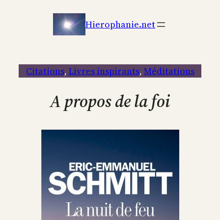
Aller
au
Hierophanie.net
contenu
Citations
, 
Livres inspirants
, 
Méditations
A propos de la foi