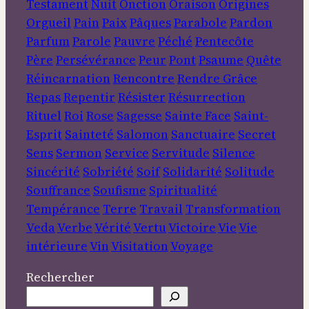
Testament
Nuit
Onction
Oraison
Origines
Orgueil
Pain
Paix
Pâques
Parabole
Pardon
Parfum
Parole
Pauvre
Péché
Pentecôte
Père
Persévérance
Peur
Pont
Psaume
Quête
Réincarnation
Rencontre
Rendre Grâce
Repas
Repentir
Résister
Résurrection
Rituel
Roi
Rose
Sagesse
Sainte Face
Saint-
Esprit
Sainteté
Salomon
Sanctuaire
Secret
Sens
Sermon
Service
Servitude
Silence
Sincérité
Sobriété
Soif
Solidarité
Solitude
Souffrance
Soufisme
Spiritualité
Tempérance
Terre
Travail
Transformation
Veda
Verbe
Vérité
Vertu
Victoire
Vie
Vie
intérieure
Vin
Visitation
Voyage
Rechercher