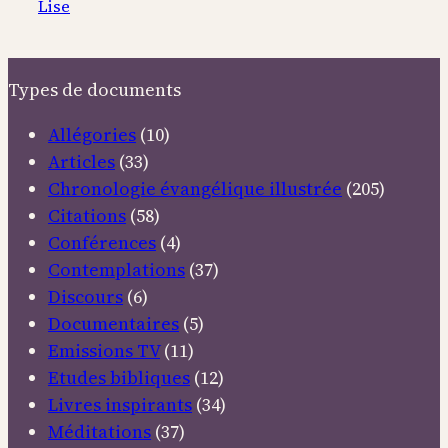
Lise
Types de documents
Allégories
(10)
Articles
(33)
Chronologie évangélique illustrée
(205)
Citations
(58)
Conférences
(4)
Contemplations
(37)
Discours
(6)
Documentaires
(5)
Emissions TV
(11)
Etudes bibliques
(12)
Livres inspirants
(34)
Méditations
(37)