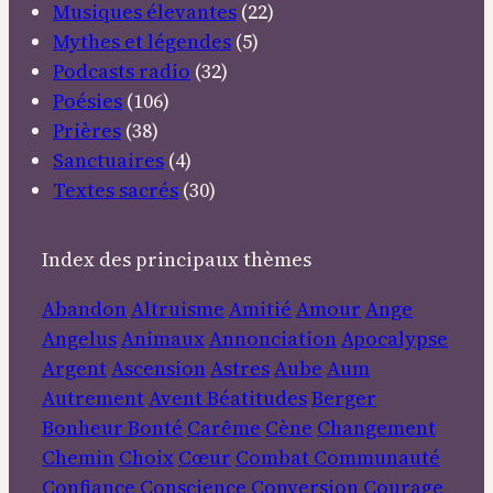
Musiques élevantes
(22)
Mythes et légendes
(5)
Podcasts radio
(32)
Poésies
(106)
Prières
(38)
Sanctuaires
(4)
Textes sacrés
(30)
Index des principaux thèmes
Abandon
Altruisme
Amitié
Amour
Ange
Angelus
Animaux
Annonciation
Apocalypse
Argent
Ascension
Astres
Aube
Aum
Autrement
Avent
Béatitudes
Berger
Bonheur
Bonté
Carême
Cène
Changement
Chemin
Choix
Cœur
Combat
Communauté
Confiance
Conscience
Conversion
Courage