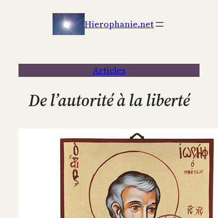
Aller
au
Hierophanie.net
contenu
Articles
De l’autorité à la liberté