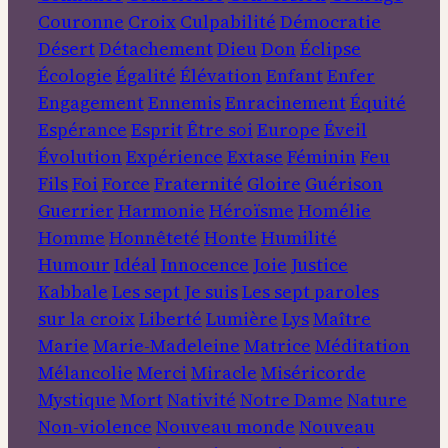
Couronne
Croix
Culpabilité
Démocratie
Désert
Détachement
Dieu
Don
Éclipse
Écologie
Égalité
Élévation
Enfant
Enfer
Engagement
Ennemis
Enracinement
Équité
Espérance
Esprit
Être soi
Europe
Éveil
Évolution
Expérience
Extase
Féminin
Feu
Fils
Foi
Force
Fraternité
Gloire
Guérison
Guerrier
Harmonie
Héroïsme
Homélie
Homme
Honnêteté
Honte
Humilité
Humour
Idéal
Innocence
Joie
Justice
Kabbale
Les sept Je suis
Les sept paroles
sur la croix
Liberté
Lumière
Lys
Maître
Marie
Marie-Madeleine
Matrice
Méditation
Mélancolie
Merci
Miracle
Miséricorde
Mystique
Mort
Nativité
Notre Dame
Nature
Non-violence
Nouveau monde
Nouveau