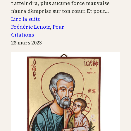
t’atteindra, plus aucune force mauvaise
n’aura d’emprise sur ton cœur. Et pour…
:
Lire la suite
Vaincre
Frédéric Lenoir
, 
Peur
la
Citations
peur
25 mars 2023