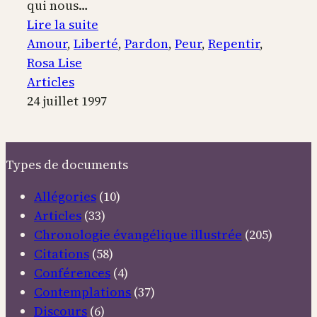
qui nous…
:
Lire la suite
De
Amour
, 
Liberté
, 
Pardon
, 
Peur
, 
Repentir
, 
l’autorité
Rosa Lise
à
Articles
la
24 juillet 1997
liberté
Types de documents
Allégories
(10)
Articles
(33)
Chronologie évangélique illustrée
(205)
Citations
(58)
Conférences
(4)
Contemplations
(37)
Discours
(6)