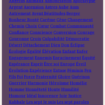
Angelus
Animaux
Annonciation
Apocalypse
Argent
Ascension
Astres
Aube
Aum
Autrement
Avent
Béatitudes
Berger
Bonheur
Bonté
Carême
Cène
Changement
Chemin
Choix
Cœur
Combat
Communauté
Confiance
Conscience
Conversion
Courage
Couronne
Croix
Culpabilité
Démocratie
Désert
Détachement
Dieu
Don
Éclipse
Écologie
Égalité
Élévation
Enfant
Enfer
Engagement
Ennemis
Enracinement
Équité
Espérance
Esprit
Être soi
Europe
Éveil
Évolution
Expérience
Extase
Féminin
Feu
Fils
Foi
Force
Fraternité
Gloire
Guérison
Guerrier
Harmonie
Héroïsme
Homélie
Homme
Honnêteté
Honte
Humilité
Humour
Idéal
Innocence
Joie
Justice
Kabbale
Les sept Je suis
Les sept paroles