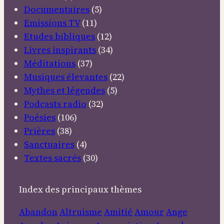
Documentaires
(5)
Emissions TV
(11)
Etudes bibliques
(12)
Livres inspirants
(34)
Méditations
(37)
Musiques élevantes
(22)
Mythes et légendes
(5)
Podcasts radio
(32)
Poésies
(106)
Prières
(38)
Sanctuaires
(4)
Textes sacrés
(30)
Index des principaux thèmes
Abandon
Altruisme
Amitié
Amour
Ange