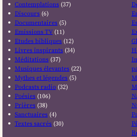
Contemplations
(37)
D
Discours
(6)
E
Documentaires
(5)
E
Emissions TV
(11)
E
Etudes bibliques
(12)
G
Livres inspirants
(34)
H
Méditations
(37)
I
Musiques élevantes
(22)
pa
Mythes et légendes
(5)
M
Podcasts radio
(32)
M
Poésies
(106)
N
Prières
(38)
N
Sanctuaires
(4)
P
Textes sacrés
(30)
P
R