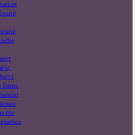
vation
Équité
ernité
mélie
sept
rie
erci
e Dame
tament
âques
ecôte
rnation