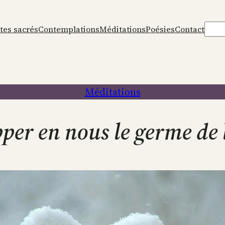
Rech
tes sacrés
Contemplations
Méditations
Poésies
Contact
Méditations
per en nous le germe de