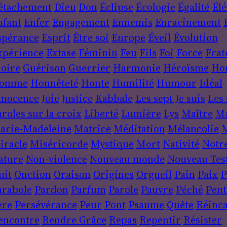
étachement
Dieu
Don
Éclipse
Écologie
Égalité
Élé
nfant
Enfer
Engagement
Ennemis
Enracinement
spérance
Esprit
Être soi
Europe
Éveil
Évolution
xpérience
Extase
Féminin
Feu
Fils
Foi
Force
Frat
loire
Guérison
Guerrier
Harmonie
Héroïsme
Ho
omme
Honnêteté
Honte
Humilité
Humour
Idéal
nnocence
Joie
Justice
Kabbale
Les sept Je suis
Les 
roles sur la croix
Liberté
Lumière
Lys
Maître
Ma
arie-Madeleine
Matrice
Méditation
Mélancolie
M
iracle
Miséricorde
Mystique
Mort
Nativité
Notr
ature
Non-violence
Nouveau monde
Nouveau Tes
uit
Onction
Oraison
Origines
Orgueil
Pain
Paix
P
arabole
Pardon
Parfum
Parole
Pauvre
Péché
Pent
ère
Persévérance
Peur
Pont
Psaume
Quête
Réinca
encontre
Rendre Grâce
Repas
Repentir
Résister