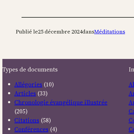
Publié le
25 décembre 2024
dans
Méditations
Types de documents
I
Allégories
(10)
A
Articles
(33)
A
Chronologie évangélique illustrée
A
(205)
C
Citations
(58)
C
Conférences
(4)
C