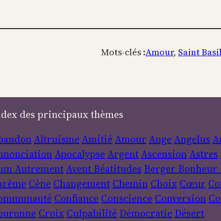
Mots-clés :
Amour
, 
Saint Basi
ndex des principaux thèmes
bandon
Altruisme
Amitié
Amour
Ange
Angelus
A
nnonciation
Apocalypse
Argent
Ascension
Astres
um
Autrement
Avent
Béatitudes
Berger
Bonheur
arême
Cène
Changement
Chemin
Choix
Cœur
Co
ommunauté
Confiance
Conscience
Conversion
Co
ouronne
Croix
Culpabilité
Démocratie
Désert