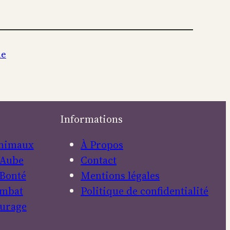
le
Informations
nimaux
À Propos
Aube
Contact
Bonté
Mentions légales
mbat
Politique de confidentialité
urage