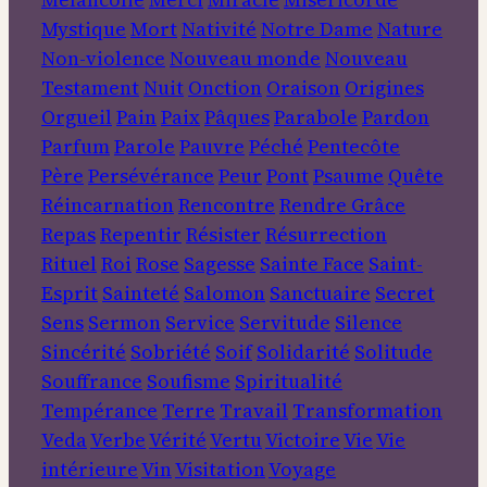
Mystique
Mort
Nativité
Notre Dame
Nature
Non-violence
Nouveau monde
Nouveau
Testament
Nuit
Onction
Oraison
Origines
Orgueil
Pain
Paix
Pâques
Parabole
Pardon
Parfum
Parole
Pauvre
Péché
Pentecôte
Père
Persévérance
Peur
Pont
Psaume
Quête
Réincarnation
Rencontre
Rendre Grâce
Repas
Repentir
Résister
Résurrection
Rituel
Roi
Rose
Sagesse
Sainte Face
Saint-
Esprit
Sainteté
Salomon
Sanctuaire
Secret
Sens
Sermon
Service
Servitude
Silence
Sincérité
Sobriété
Soif
Solidarité
Solitude
Souffrance
Soufisme
Spiritualité
Tempérance
Terre
Travail
Transformation
Veda
Verbe
Vérité
Vertu
Victoire
Vie
Vie
intérieure
Vin
Visitation
Voyage