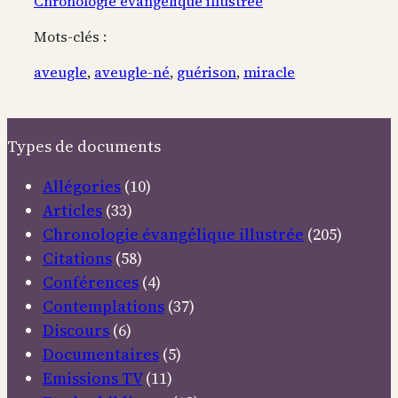
Chronologie évangélique illustrée
Mots-clés :
aveugle
, 
aveugle-né
, 
guérison
, 
miracle
Types de documents
Allégories
(10)
Articles
(33)
Chronologie évangélique illustrée
(205)
Citations
(58)
Conférences
(4)
Contemplations
(37)
Discours
(6)
Documentaires
(5)
Emissions TV
(11)