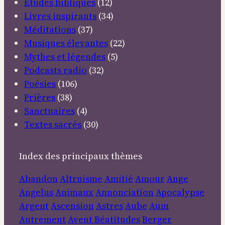
Etudes bibliques
(12)
Livres inspirants
(34)
Méditations
(37)
Musiques élevantes
(22)
Mythes et légendes
(5)
Podcasts radio
(32)
Poésies
(106)
Prières
(38)
Sanctuaires
(4)
Textes sacrés
(30)
Index des principaux thèmes
Abandon
Altruisme
Amitié
Amour
Ange
Angelus
Animaux
Annonciation
Apocalypse
Argent
Ascension
Astres
Aube
Aum
Autrement
Avent
Béatitudes
Berger