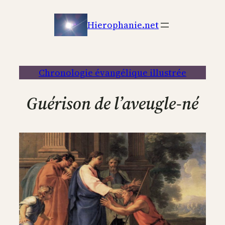
Aller
au
Hierophanie.net
contenu
Chronologie évangélique illustrée
Guérison de l’aveugle-né