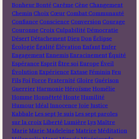
Bonheur
Bonté
Carême
Cène
Changement
Chemin
Choix
Cœur
Combat
Communauté
Confiance
Conscience
Conversion
Courage
Couronne
Croix
Culpabilité
Démocratie
Désert
Détachement
Dieu
Don
Éclipse
Écologie
Égalité
Élévation
Enfant
Enfer
Engagement
Ennemis
Enracinement
Équité
Espérance
Esprit
Être soi
Europe
Éveil
Évolution
Expérience
Extase
Féminin
Feu
Fils
Foi
Force
Fraternité
Gloire
Guérison
Guerrier
Harmonie
Héroïsme
Homélie
Homme
Honnêteté
Honte
Humilité
Humour
Idéal
Innocence
Joie
Justice
Kabbale
Les sept Je suis
Les sept paroles
sur la croix
Liberté
Lumière
Lys
Maître
Marie
Marie-Madeleine
Matrice
Méditation
Mélancolie
Merci
Miracle
Miséricorde