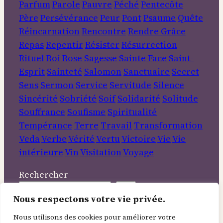
Parfum
Parole
Pauvre
Péché
Pentecôte
Père
Persévérance
Peur
Pont
Psaume
Quête
Réincarnation
Rencontre
Rendre Grâce
Repas
Repentir
Résister
Résurrection
Rituel
Roi
Rose
Sagesse
Sainte Face
Saint-
Esprit
Sainteté
Salomon
Sanctuaire
Secret
Sens
Sermon
Service
Servitude
Silence
Sincérité
Sobriété
Soif
Solidarité
Solitude
Souffrance
Soufisme
Spiritualité
Tempérance
Terre
Travail
Transformation
Veda
Verbe
Vérité
Vertu
Victoire
Vie
Vie
intérieure
Vin
Visitation
Voyage
Rechercher
Nous respectons votre vie privée.
Informations
Nous utilisons des cookies pour améliorer votre