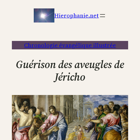
Aller
au
Hierophanie.net
contenu
Chronologie évangélique illustrée
Guérison des aveugles de
Jéricho