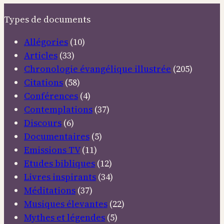
Types de documents
Allégories
(10)
Articles
(33)
Chronologie évangélique illustrée
(205)
Citations
(58)
Conférences
(4)
Contemplations
(37)
Discours
(6)
Documentaires
(5)
Emissions TV
(11)
Etudes bibliques
(12)
Livres inspirants
(34)
Méditations
(37)
Musiques élevantes
(22)
Mythes et légendes
(5)