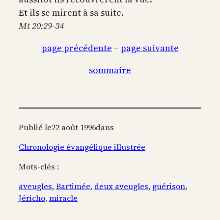
Et ils se mirent à sa suite.
Mt 20:29-34
page précédente
–
page suivante
sommaire
Publié le
22 août 1996
dans
Chronologie évangélique illustrée
Mots-clés :
aveugles
, 
Bartimée
, 
deux aveugles
, 
guérison
, 
Jéricho
, 
miracle