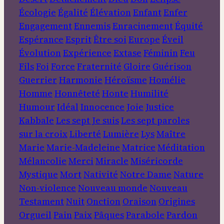
Écologie
Égalité
Élévation
Enfant
Enfer
Engagement
Ennemis
Enracinement
Équité
Espérance
Esprit
Être soi
Europe
Éveil
Évolution
Expérience
Extase
Féminin
Feu
Fils
Foi
Force
Fraternité
Gloire
Guérison
Guerrier
Harmonie
Héroïsme
Homélie
Homme
Honnêteté
Honte
Humilité
Humour
Idéal
Innocence
Joie
Justice
Kabbale
Les sept Je suis
Les sept paroles
sur la croix
Liberté
Lumière
Lys
Maître
Marie
Marie-Madeleine
Matrice
Méditation
Mélancolie
Merci
Miracle
Miséricorde
Mystique
Mort
Nativité
Notre Dame
Nature
Non-violence
Nouveau monde
Nouveau
Testament
Nuit
Onction
Oraison
Origines
Orgueil
Pain
Paix
Pâques
Parabole
Pardon