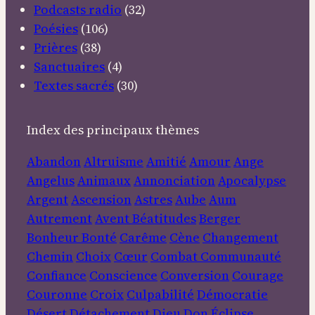
Podcasts radio
(32)
Poésies
(106)
Prières
(38)
Sanctuaires
(4)
Textes sacrés
(30)
Index des principaux thèmes
Abandon
Altruisme
Amitié
Amour
Ange
Angelus
Animaux
Annonciation
Apocalypse
Argent
Ascension
Astres
Aube
Aum
Autrement
Avent
Béatitudes
Berger
Bonheur
Bonté
Carême
Cène
Changement
Chemin
Choix
Cœur
Combat
Communauté
Confiance
Conscience
Conversion
Courage
Couronne
Croix
Culpabilité
Démocratie
Désert
Détachement
Dieu
Don
Éclipse