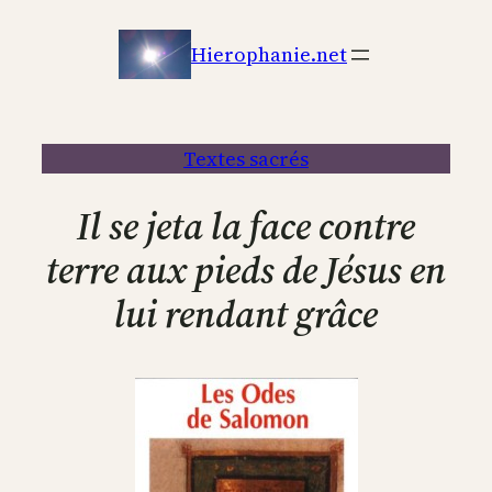
Aller
au
Hierophanie.net
contenu
Textes sacrés
Il se jeta la face contre
terre aux pieds de Jésus en
lui rendant grâce