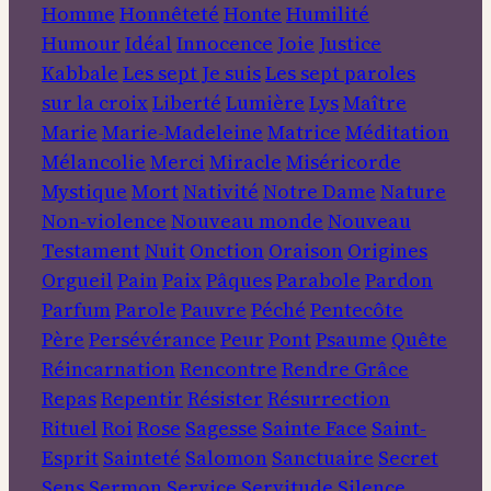
Homme
Honnêteté
Honte
Humilité
Humour
Idéal
Innocence
Joie
Justice
Kabbale
Les sept Je suis
Les sept paroles
sur la croix
Liberté
Lumière
Lys
Maître
Marie
Marie-Madeleine
Matrice
Méditation
Mélancolie
Merci
Miracle
Miséricorde
Mystique
Mort
Nativité
Notre Dame
Nature
Non-violence
Nouveau monde
Nouveau
Testament
Nuit
Onction
Oraison
Origines
Orgueil
Pain
Paix
Pâques
Parabole
Pardon
Parfum
Parole
Pauvre
Péché
Pentecôte
Père
Persévérance
Peur
Pont
Psaume
Quête
Réincarnation
Rencontre
Rendre Grâce
Repas
Repentir
Résister
Résurrection
Rituel
Roi
Rose
Sagesse
Sainte Face
Saint-
Esprit
Sainteté
Salomon
Sanctuaire
Secret
Sens
Sermon
Service
Servitude
Silence