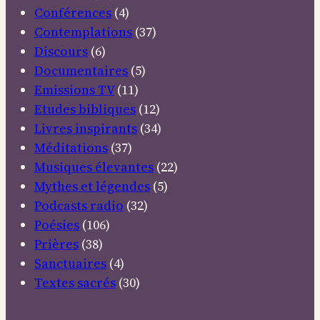
Conférences
(4)
Contemplations
(37)
Discours
(6)
Documentaires
(5)
Emissions TV
(11)
Etudes bibliques
(12)
Livres inspirants
(34)
Méditations
(37)
Musiques élevantes
(22)
Mythes et légendes
(5)
Podcasts radio
(32)
Poésies
(106)
Prières
(38)
Sanctuaires
(4)
Textes sacrés
(30)