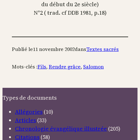
du début du 2e siècle)
N°2 ( trad. cf DDB 1981, p.18)
Publié le
11 novembre 2002
dans
Textes sacrés
Mots-clés :
Fils
, 
Rendre grâce
, 
Salomon
Types de documents
Allégories
(10)
Articles
(33)
Chronologie évangélique illustrée
(205)
Citations
(58)