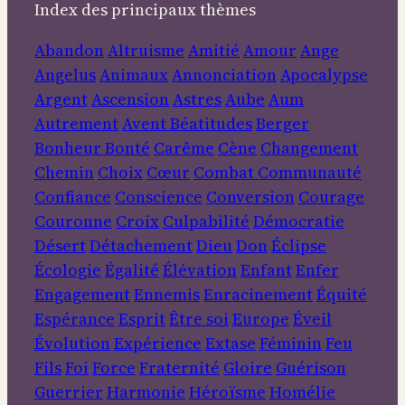
Index des principaux thèmes
Abandon
Altruisme
Amitié
Amour
Ange
Angelus
Animaux
Annonciation
Apocalypse
Argent
Ascension
Astres
Aube
Aum
Autrement
Avent
Béatitudes
Berger
Bonheur
Bonté
Carême
Cène
Changement
Chemin
Choix
Cœur
Combat
Communauté
Confiance
Conscience
Conversion
Courage
Couronne
Croix
Culpabilité
Démocratie
Désert
Détachement
Dieu
Don
Éclipse
Écologie
Égalité
Élévation
Enfant
Enfer
Engagement
Ennemis
Enracinement
Équité
Espérance
Esprit
Être soi
Europe
Éveil
Évolution
Expérience
Extase
Féminin
Feu
Fils
Foi
Force
Fraternité
Gloire
Guérison
Guerrier
Harmonie
Héroïsme
Homélie