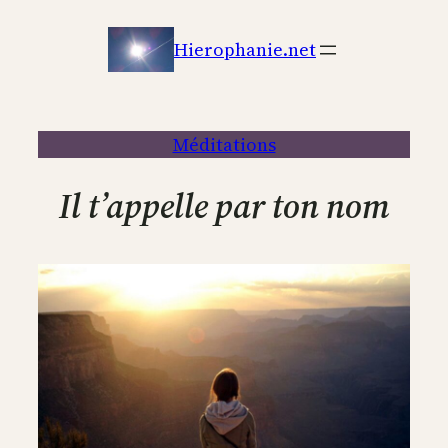
Aller
au
Hierophanie.net
contenu
Méditations
Il t’appelle par ton nom