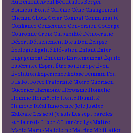
Autrement
Avent
Béatitudes
Berger
Bonheur
Bonté
Carême
Cène
Changement
Chemin
Choix
Cœur
Combat
Communauté
Confiance
Conscience
Conversion
Courage
Couronne
Croix
Culpabilité
Démocratie
Désert
Détachement
Dieu
Don
Éclipse
Écologie
Égalité
Élévation
Enfant
Enfer
Engagement
Ennemis
Enracinement
Équité
Espérance
Esprit
Être soi
Europe
Éveil
Évolution
Expérience
Extase
Féminin
Feu
Fils
Foi
Force
Fraternité
Gloire
Guérison
Guerrier
Harmonie
Héroïsme
Homélie
Homme
Honnêteté
Honte
Humilité
Humour
Idéal
Innocence
Joie
Justice
Kabbale
Les sept Je suis
Les sept paroles
sur la croix
Liberté
Lumière
Lys
Maître
Marie
Marie-Madeleine
Matrice
Méditation