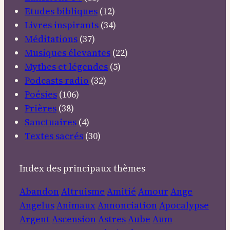
Etudes bibliques
(12)
Livres inspirants
(34)
Méditations
(37)
Musiques élevantes
(22)
Mythes et légendes
(5)
Podcasts radio
(32)
Poésies
(106)
Prières
(38)
Sanctuaires
(4)
Textes sacrés
(30)
Index des principaux thèmes
Abandon
Altruisme
Amitié
Amour
Ange
Angelus
Animaux
Annonciation
Apocalypse
Argent
Ascension
Astres
Aube
Aum