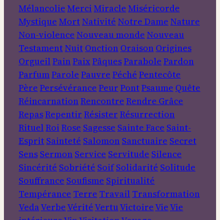
Mélancolie
Merci
Miracle
Miséricorde
Mystique
Mort
Nativité
Notre Dame
Nature
Non-violence
Nouveau monde
Nouveau
Testament
Nuit
Onction
Oraison
Origines
Orgueil
Pain
Paix
Pâques
Parabole
Pardon
Parfum
Parole
Pauvre
Péché
Pentecôte
Père
Persévérance
Peur
Pont
Psaume
Quête
Réincarnation
Rencontre
Rendre Grâce
Repas
Repentir
Résister
Résurrection
Rituel
Roi
Rose
Sagesse
Sainte Face
Saint-
Esprit
Sainteté
Salomon
Sanctuaire
Secret
Sens
Sermon
Service
Servitude
Silence
Sincérité
Sobriété
Soif
Solidarité
Solitude
Souffrance
Soufisme
Spiritualité
Tempérance
Terre
Travail
Transformation
Veda
Verbe
Vérité
Vertu
Victoire
Vie
Vie