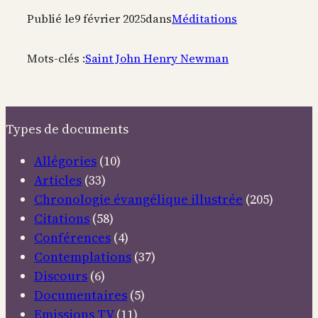
Publié le
9 février 2025
dans
Méditations
Mots-clés :
Saint John Henry Newman
Types de documents
Allégories
(10)
Articles
(33)
Chronologie évangélique illustrée
(205)
Citations
(58)
Conférences
(4)
Contemplations
(37)
Discours
(6)
Documentaires
(5)
Emissions TV
(11)