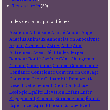
Textes sacrés
(30)
Index des principaux thèmes
Abandon
Altruisme
Amitié
Amour
Ange
Angelus
Animaux
Annonciation
Apocalypse
Argent
Ascension
Astres
Aube
Aum
Autrement
Avent
Béatitudes
Berger
Bonheur
Bonté
Carême
Cène
Changement
Chemin
Choix
Cœur
Combat
Communauté
Confiance
Conscience
Conversion
Courage
Couronne
Croix
Culpabilité
Démocratie
Désert
Détachement
Dieu
Don
Éclipse
Écologie
Égalité
Élévation
Enfant
Enfer
Engagement
Ennemis
Enracinement
Équité
Espérance
Esprit
Être soi
Europe
Éveil