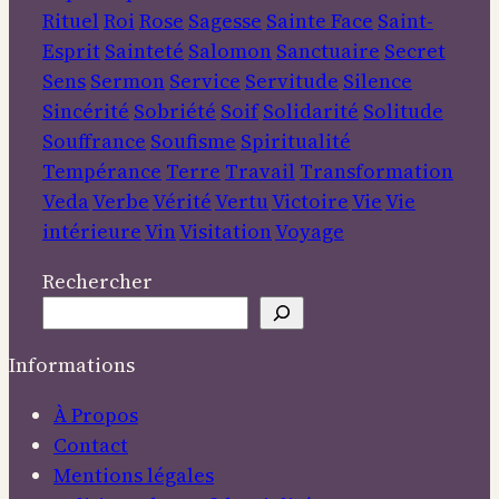
Rituel
Roi
Rose
Sagesse
Sainte Face
Saint-
Esprit
Sainteté
Salomon
Sanctuaire
Secret
Sens
Sermon
Service
Servitude
Silence
Sincérité
Sobriété
Soif
Solidarité
Solitude
Souffrance
Soufisme
Spiritualité
Tempérance
Terre
Travail
Transformation
Veda
Verbe
Vérité
Vertu
Victoire
Vie
Vie
intérieure
Vin
Visitation
Voyage
Rechercher
Informations
À Propos
Contact
Mentions légales