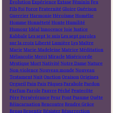
Évolution
Expérience
Extase
Féminin
Feu
Fils
Foi
Force
Fraternité
Gloire
Guérison
Guerrier
Harmonie
Héroïsme
Homélie
Homme
Honnêteté
Honte
Humilité
Humour
Idéal
Innocence
Joie
Justice
Kabbale
Les sept Je suis
Les sept paroles
sur la croix
Liberté
Lumière
Lys
Maître
Marie
Marie-Madeleine
Matrice
Méditation
Mélancolie
Merci
Miracle
Miséricorde
Mystique
Mort
Nativité
Notre Dame
Nature
Non-violence
Nouveau monde
Nouveau
Testament
Nuit
Onction
Oraison
Origines
Orgueil
Pain
Paix
Pâques
Parabole
Pardon
Parfum
Parole
Pauvre
Péché
Pentecôte
Père
Persévérance
Peur
Pont
Psaume
Quête
Réincarnation
Rencontre
Rendre Grâce
Repas
Repentir
Résister
Résurrection