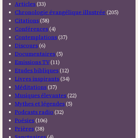
Articles
(33)
Chronologie évangélique illustrée
(205)
Citations
(58)
Conférences
(4)
Contemplations
(37)
Discours
(6)
Documentaires
(5)
Emissions TV
(11)
Etudes bibliques
(12)
Livres inspirants
(34)
Méditations
(37)
Musiques élevantes
(22)
Mythes et légendes
(5)
Podcasts radio
(32)
Poésies
(106)
Prières
(38)
Sanctuaires
(4)