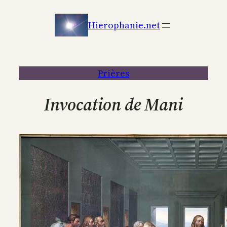
Aller
au
Hierophanie.net
contenu
Prières
Invocation de Mani