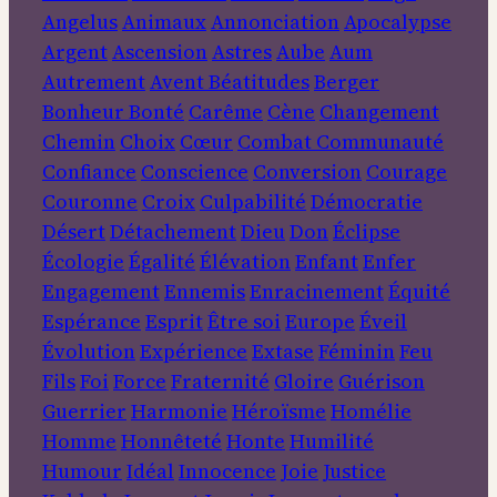
Angelus
Animaux
Annonciation
Apocalypse
Argent
Ascension
Astres
Aube
Aum
Autrement
Avent
Béatitudes
Berger
Bonheur
Bonté
Carême
Cène
Changement
Chemin
Choix
Cœur
Combat
Communauté
Confiance
Conscience
Conversion
Courage
Couronne
Croix
Culpabilité
Démocratie
Désert
Détachement
Dieu
Don
Éclipse
Écologie
Égalité
Élévation
Enfant
Enfer
Engagement
Ennemis
Enracinement
Équité
Espérance
Esprit
Être soi
Europe
Éveil
Évolution
Expérience
Extase
Féminin
Feu
Fils
Foi
Force
Fraternité
Gloire
Guérison
Guerrier
Harmonie
Héroïsme
Homélie
Homme
Honnêteté
Honte
Humilité
Humour
Idéal
Innocence
Joie
Justice