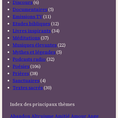
Discours
(6)
Documentaires
(5)
Emissions TV
(11)
Etudes bibliques
(12)
Livres inspirants
(34)
Méditations
(37)
Musiques élevantes
(22)
Mythes et légendes
(5)
Podcasts radio
(32)
Poésies
(106)
Prières
(38)
Sanctuaires
(4)
Textes sacrés
(30)
Index des principaux thèmes
Abandon
Altruisme
Amitié
Amour
Ange