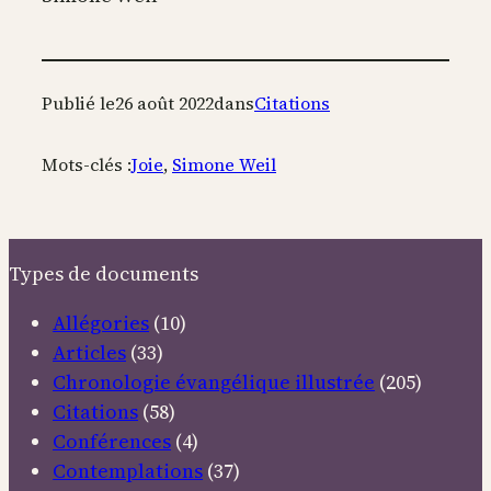
Publié le
26 août 2022
dans
Citations
Mots-clés :
Joie
, 
Simone Weil
Types de documents
Allégories
(10)
Articles
(33)
Chronologie évangélique illustrée
(205)
Citations
(58)
Conférences
(4)
Contemplations
(37)