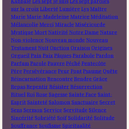
Kabbale
Les sept Je suis
Les sept paroles
sur la croix
Liberté
Lumière
Lys
Maître
Marie
Marie-Madeleine
Matrice
Méditation
Mélancolie
Merci
Miracle
Miséricorde
Mystique
Mort
Nativité
Notre Dame
Nature
Non-violence
Nouveau monde
Nouveau
Testament
Nuit
Onction
Oraison
Origines
Orgueil
Pain
Paix
Pâques
Parabole
Pardon
Parfum
Parole
Pauvre
Péché
Pentecôte
Père
Persévérance
Peur
Pont
Psaume
Quête
Réincarnation
Rencontre
Rendre Grâce
Repas
Repentir
Résister
Résurrection
Rituel
Roi
Rose
Sagesse
Sainte Face
Saint-
Esprit
Sainteté
Salomon
Sanctuaire
Secret
Sens
Sermon
Service
Servitude
Silence
Sincérité
Sobriété
Soif
Solidarité
Solitude
Souffrance
Soufisme
Spiritualité