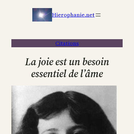
Aller
au
Hierophanie.net
contenu
Citations
La joie est un besoin
essentiel de l’âme