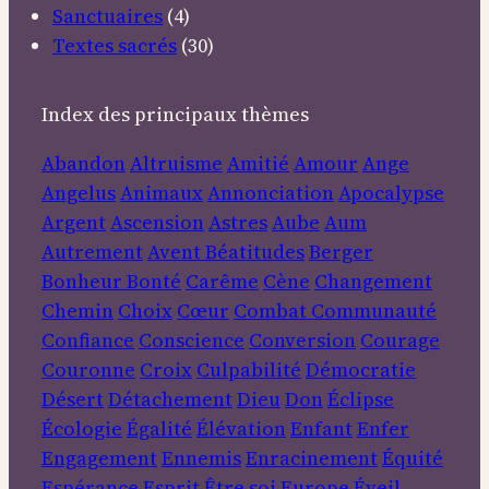
Sanctuaires
(4)
Textes sacrés
(30)
Index des principaux thèmes
Abandon
Altruisme
Amitié
Amour
Ange
Angelus
Animaux
Annonciation
Apocalypse
Argent
Ascension
Astres
Aube
Aum
Autrement
Avent
Béatitudes
Berger
Bonheur
Bonté
Carême
Cène
Changement
Chemin
Choix
Cœur
Combat
Communauté
Confiance
Conscience
Conversion
Courage
Couronne
Croix
Culpabilité
Démocratie
Désert
Détachement
Dieu
Don
Éclipse
Écologie
Égalité
Élévation
Enfant
Enfer
Engagement
Ennemis
Enracinement
Équité
Espérance
Esprit
Être soi
Europe
Éveil