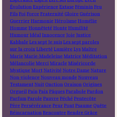
Évolution
Expérience
Extase
Féminin
Feu
Fils
Foi
Force
Fraternité
Gloire
Guérison
Guerrier
Harmonie
Héroïsme
Homélie
Homme
Honnêteté
Honte
Humilité
Humour
Idéal
Innocence
Joie
Justice
Kabbale
Les sept Je suis
Les sept paroles
sur la croix
Liberté
Lumière
Lys
Maître
Marie
Marie-Madeleine
Matrice
Méditation
Mélancolie
Merci
Miracle
Miséricorde
Mystique
Mort
Nativité
Notre Dame
Nature
Non-violence
Nouveau monde
Nouveau
Testament
Nuit
Onction
Oraison
Origines
Orgueil
Pain
Paix
Pâques
Parabole
Pardon
Parfum
Parole
Pauvre
Péché
Pentecôte
Père
Persévérance
Peur
Pont
Psaume
Quête
Réincarnation
Rencontre
Rendre Grâce