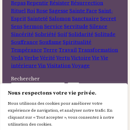
Repas
Repentir
Résister
Résurrection
Rituel
Roi
Rose
Sagesse
Sainte Face
Saint-
Esprit
Sainteté
Salomon
Sanctuaire
Secret
Sens
Sermon
Service
Servitude
Silence
Sincérité
Sobriété
Soif
Solidarité
Solitude
Souffrance
Soufisme
Spiritualité
Tempérance
Terre
Travail
Transformation
Veda
Verbe
Vérité
Vertu
Victoire
Vie
Vie
intérieure
Vin
Visitation
Voyage
Rechercher
Nous respectons votre vie privée.
Informations
Nous utilisons des cookies pour améliorer votre
expérience de navigation, et analyser notre trafic. En
À Propos
cliquant sur « Tout accepter », vous consentez à notre
Contact
utilisation des cookies.
Mentions légales