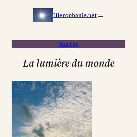
Aller
au
Hierophanie.net
contenu
Poésies
La lumière du monde