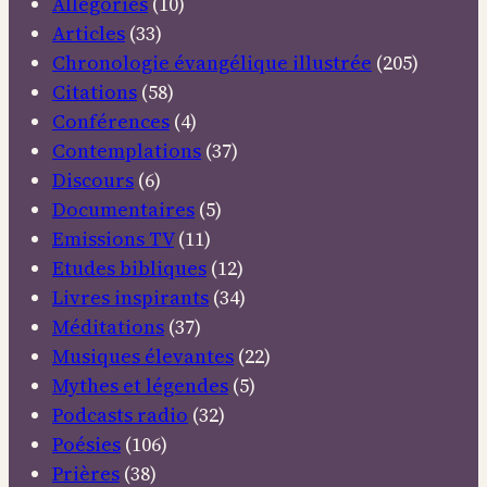
Allégories
(10)
Articles
(33)
Chronologie évangélique illustrée
(205)
Citations
(58)
Conférences
(4)
Contemplations
(37)
Discours
(6)
Documentaires
(5)
Emissions TV
(11)
Etudes bibliques
(12)
Livres inspirants
(34)
Méditations
(37)
Musiques élevantes
(22)
Mythes et légendes
(5)
Podcasts radio
(32)
Poésies
(106)
Prières
(38)